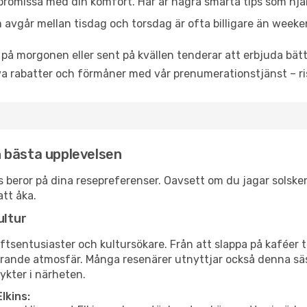
promissa med din komfort. Här är några smarta tips som hjälper 
 avgår mellan tisdag och torsdag är ofta billigare än weeke
 på morgonen eller sent på kvällen tenderar att erbjuda bätt
a rabatter och förmåner med vår prenumerationstjänst – risk
en bästa upplevelsen
kins beror på dina resepreferenser. Oavsett om du jagar sols
att åka.
ultur
tsentusiaster och kultursökare. Från att slappa på kaféer till
erande atmosfär. Många resenärer utnyttjar också denna säs
ykter i närheten.
lkins: