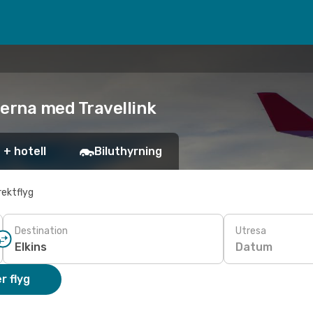
iserna med Travellink
 + hotell
Biluthyrning
rektflyg
Destination
Utresa
Datum
r flyg