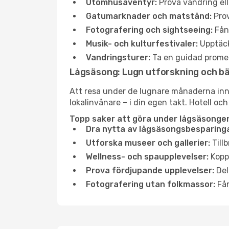
Utomhusäventyr:
Prova vandring ell
Gatumarknader och matstånd:
Prov
Fotografering och sightseeing:
Fång
Musik- och kulturfestivaler:
Upptäck
Vandringsturer:
Ta en guidad promen
Lågsäsong: Lugn utforskning och b
Att resa under de lugnare månaderna inneb
lokalinvånare – i din egen takt. Hotell och
Topp saker att göra under lågsäsongen 
Dra nytta av lågsäsongsbesparinga
Utforska museer och gallerier:
Tillb
Wellness- och spaupplevelser:
Koppl
Prova fördjupande upplevelser:
Del
Fotografering utan folkmassor:
Fån