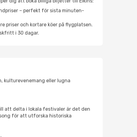
dig att boka billiga biljetter till Elkins:
ndpriser – perfekt för sista minuten-
re priser och kortare köer på flygplatsen.
fritt i 30 dagar.
ken, kulturevenemang eller lugna
 att delta i lokala festivaler är det den
ong för att utforska historiska