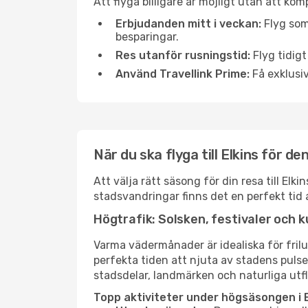
Att flyga billigare är möjligt utan att kom
Erbjudanden mitt i veckan:
Flyg som
besparingar.
Res utanför rusningstid:
Flyg tidigt
Använd Travellink Prime:
Få exklusiv
När du ska flyga till Elkins för d
Att välja rätt säsong för din resa till El
stadsvandringar finns det en perfekt tid 
Högtrafik: Solsken, festivaler och k
Varma vädermånader är idealiska för friluf
perfekta tiden att njuta av stadens puls
stadsdelar, landmärken och naturliga utfl
Topp aktiviteter under högsäsongen i E