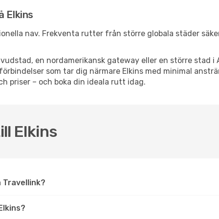
å Elkins
ationella nav. Frekventa rutter från större globala städer säk
vudstad, en nordamerikansk gateway eller en större stad i 
ppsförbindelser som tar dig närmare Elkins med minimal anst
och priser – och boka din ideala rutt idag.
ll Elkins
på Travellink?
Elkins?