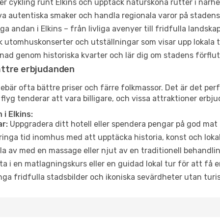
er cykling runt Elkins och upptäck natursköna rutter i närhe
a autentiska smaker och handla regionala varor på stade
a andan i Elkins – från livliga avenyer till fridfulla landskap
 utomhuskonserter och utställningar som visar upp lokala t
ad genom historiska kvarter och lär dig om stadens förflut
ättre erbjudanden
är ofta bättre priser och färre folkmassor. Det är det perfek
 flyg tenderar att vara billigare, och vissa attraktioner erbj
i Elkins:
r:
Uppgradera ditt hotell eller spendera pengar på god mat m
ringa tid inomhus med att upptäcka historia, konst och lokal
a av med en massage eller njut av en traditionell behandlin
ta i en matlagningskurs eller en guidad lokal tur för att få
ga fridfulla stadsbilder och ikoniska sevärdheter utan turistt