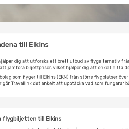
dena till Elkins
 hjälper dig att utforska ett brett utbud av flygalternativ f
 att jämföra biljettpriser, vilket hjälper dig att enkelt hitta
ygbolag som flyger till Elkins (EKN) från större flygplatser öv
r gör Travellink det enkelt att upptäcka vad som fungerar bä
lygbiljetten till Elkins