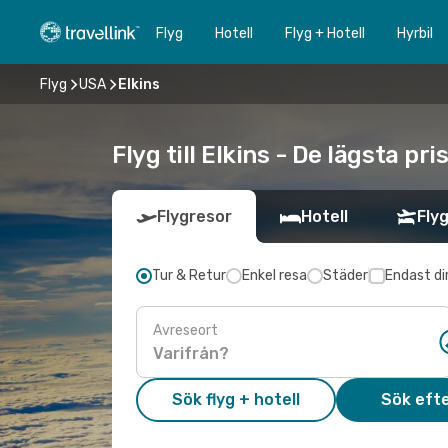
Flyg
Hotell
Flyg + Hotell
Hyrbil
Flyg
USA
Elkins
Flyg till Elkins - De lägsta pr
Flygresor
Hotell
Flyg
Tur & Retur
Enkel resa
Städer
Endast di
Avreseort
Sök flyg + hotell
Sök efte