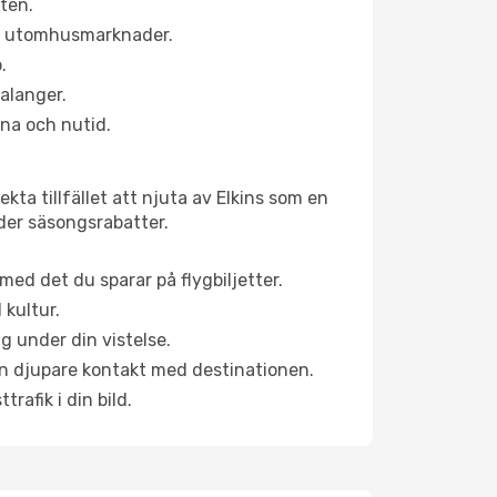
ten.
ns utomhusmarknader.
.
alanger.
na och nutid.
ta tillfället att njuta av Elkins som en
uder säsongsrabatter.
ed det du sparar på flygbiljetter.
 kultur.
g under din vistelse.
 en djupare kontakt med destinationen.
rafik i din bild.