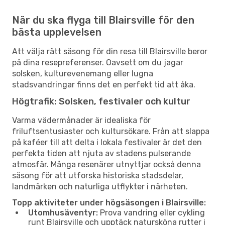
När du ska flyga till Blairsville för den
bästa upplevelsen
Att välja rätt säsong för din resa till Blairsville beror
på dina resepreferenser. Oavsett om du jagar
solsken, kulturevenemang eller lugna
stadsvandringar finns det en perfekt tid att åka.
Högtrafik: Solsken, festivaler och kultur
Varma vädermånader är idealiska för
friluftsentusiaster och kultursökare. Från att slappa
på kaféer till att delta i lokala festivaler är det den
perfekta tiden att njuta av stadens pulserande
atmosfär. Många resenärer utnyttjar också denna
säsong för att utforska historiska stadsdelar,
landmärken och naturliga utflykter i närheten.
Topp aktiviteter under högsäsongen i Blairsville:
Utomhusäventyr:
Prova vandring eller cykling
runt Blairsville och upptäck natursköna rutter i