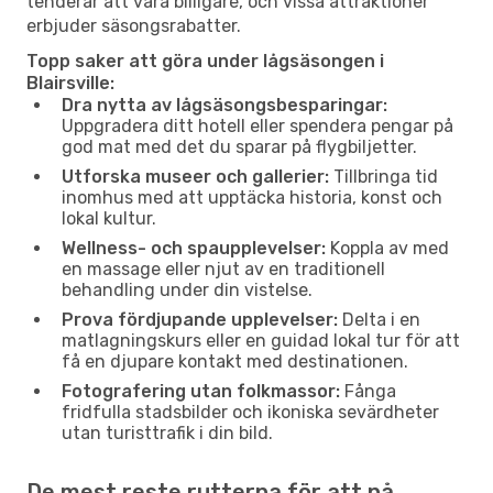
tenderar att vara billigare, och vissa attraktioner
erbjuder säsongsrabatter.
Topp saker att göra under lågsäsongen i
Blairsville:
Dra nytta av lågsäsongsbesparingar:
Uppgradera ditt hotell eller spendera pengar på
god mat med det du sparar på flygbiljetter.
Utforska museer och gallerier:
Tillbringa tid
inomhus med att upptäcka historia, konst och
lokal kultur.
Wellness- och spaupplevelser:
Koppla av med
en massage eller njut av en traditionell
behandling under din vistelse.
Prova fördjupande upplevelser:
Delta i en
matlagningskurs eller en guidad lokal tur för att
få en djupare kontakt med destinationen.
Fotografering utan folkmassor:
Fånga
fridfulla stadsbilder och ikoniska sevärdheter
utan turisttrafik i din bild.
De mest reste rutterna för att nå