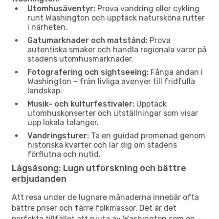
Utomhusäventyr:
Prova vandring eller cykling
runt Washington och upptäck natursköna rutter
i närheten.
Gatumarknader och matstånd:
Prova
autentiska smaker och handla regionala varor på
stadens utomhusmarknader.
Fotografering och sightseeing:
Fånga andan i
Washington – från livliga avenyer till fridfulla
landskap.
Musik- och kulturfestivaler:
Upptäck
utomhuskonserter och utställningar som visar
upp lokala talanger.
Vandringsturer:
Ta en guidad promenad genom
historiska kvarter och lär dig om stadens
förflutna och nutid.
Lågsäsong: Lugn utforskning och bättre
erbjudanden
Att resa under de lugnare månaderna innebär ofta
bättre priser och färre folkmassor. Det är det
perfekta tillfället att njuta av Washington som en