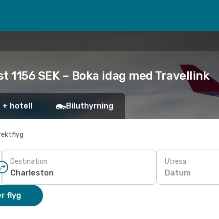
ast 1156 SEK – Boka idag med Travellink
 + hotell
Biluthyrning
rektflyg
Destination
Utresa
Datum
r flyg