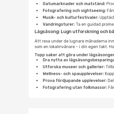
Gatumarknader och matstånd:
Prov
Fotografering och sightseeing:
Fång
Musik- och kulturfestivaler:
Upptäck
Vandringsturer:
Ta en guidad promen
Lågsäsong: Lugn utforskning och b
Att resa under de lugnare månaderna inneb
som en lokalinvånare – i din egen takt. Ho
Topp saker att göra under lågsäsongen
Dra nytta av lågsäsongsbesparinga
Utforska museer och gallerier:
Tillb
Wellness- och spaupplevelser:
Koppl
Prova fördjupande upplevelser:
Del
Fotografering utan folkmassor:
Fån