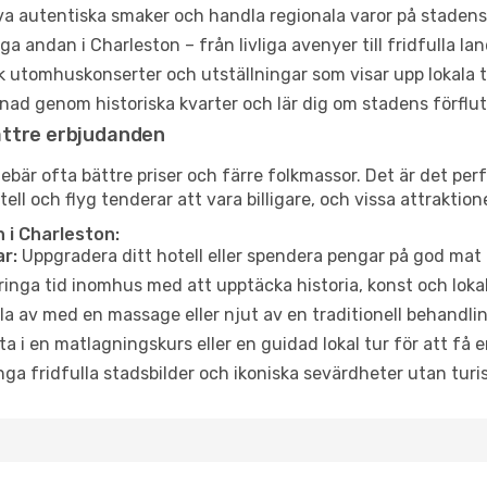
a autentiska smaker och handla regionala varor på stade
a andan i Charleston – från livliga avenyer till fridfulla la
 utomhuskonserter och utställningar som visar upp lokala t
ad genom historiska kvarter och lär dig om stadens förflut
ättre erbjudanden
är ofta bättre priser och färre folkmassor. Det är det perfe
tell och flyg tenderar att vara billigare, och vissa attraktio
 i Charleston:
r:
Uppgradera ditt hotell eller spendera pengar på god mat m
ringa tid inomhus med att upptäcka historia, konst och lokal
a av med en massage eller njut av en traditionell behandlin
ta i en matlagningskurs eller en guidad lokal tur för att få
ga fridfulla stadsbilder och ikoniska sevärdheter utan turistt