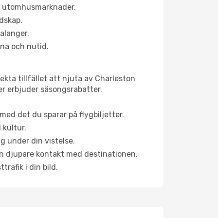
ns utomhusmarknader.
ndskap.
alanger.
na och nutid.
kta tillfället att njuta av Charleston
ner erbjuder säsongsrabatter.
ed det du sparar på flygbiljetter.
 kultur.
g under din vistelse.
 en djupare kontakt med destinationen.
rafik i din bild.