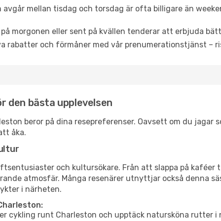
 avgår mellan tisdag och torsdag är ofta billigare än weeke
 på morgonen eller sent på kvällen tenderar att erbjuda bätt
a rabatter och förmåner med vår prenumerationstjänst – risk
för den bästa upplevelsen
harleston beror på dina resepreferenser. Oavsett om du jagar
att åka.
ultur
tsentusiaster och kultursökare. Från att slappa på kaféer till
erande atmosfär. Många resenärer utnyttjar också denna säs
ykter i närheten.
Charleston:
er cykling runt Charleston och upptäck natursköna rutter i