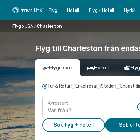
Flyg
Hotell
Flyg + Hotell
Hyrbil
Flyg
USA
Charleston
Flyg till Charleston från end
Flygresor
Hotell
Flyg
Tur & Retur
Enkel resa
Städer
Endast di
Avreseort
Sök flyg + hotell
Sök efte