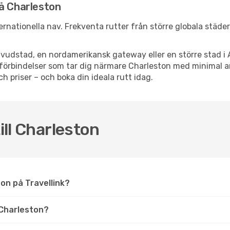
nå Charleston
nternationella nav. Frekventa rutter från större globala städe
vudstad, en nordamerikansk gateway eller en större stad i 
ppsförbindelser som tar dig närmare Charleston med minimal
och priser – och boka din ideala rutt idag.
ill Charleston
ston på Travellink?
Charleston?