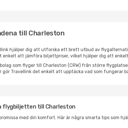
dena till Charleston
llink hjälper dig att utforska ett brett utbud av flygalterna
et enkelt att jämföra biljettpriser, vilket hjälper dig att enke
lygbolag som flyger till Charleston (CRW) från större flygplat
r gör Travellink det enkelt att upptäcka vad som fungerar bä
flygbiljetten till Charleston
promissa med din komfort. Här är några smarta tips som hjälper