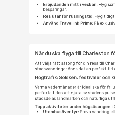
Erbjudanden mitt i veckan:
Flyg som
besparingar.
Res utanför rusningstid:
Flyg tidigt
Använd Travellink Prime:
Få exklusiv
När du ska flyga till Charleston 
Att välja rätt säsong för din resa till C
stadsvandringar finns det en perfekt tid 
Högtrafik: Solsken, festivaler och k
Varma vädermånader är idealiska för friluf
perfekta tiden att njuta av stadens puls
stadsdelar, landmärken och naturliga utfl
Topp aktiviteter under högsäsongen i 
Utomhusäventyr:
Prova vandring ell