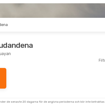
dena
judandena
auayan
Fil
Sep.
- Fre 18 Sep.
 Airways
lanlandningar
holm
- Cauayan
ine Airlines
lanlandningar
an
- Stockholm
under de senaste 20 dagarna för de angivna perioderna och bör inte betraktas 