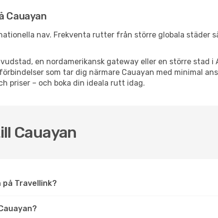
nå Cauayan
rnationella nav. Frekventa rutter från större globala städer 
vudstad, en nordamerikansk gateway eller en större stad i 
ppsförbindelser som tar dig närmare Cauayan med minimal an
och priser – och boka din ideala rutt idag.
till Cauayan
n på Travellink?
 Cauayan?