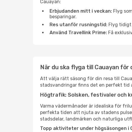
Cauayan:
Erbjudanden mitt i veckan:
Flyg som
besparingar.
Res utanför rusningstid:
Flyg tidigt
Använd Travellink Prime:
Få exklusiv
När du ska flyga till Cauayan för
Att välja rätt säsong för din resa till C
stadsvandringar finns det en perfekt tid 
Högtrafik: Solsken, festivaler och k
Varma vädermånader är idealiska för friluf
perfekta tiden att njuta av stadens puls
stadsdelar, landmärken och naturliga utfl
Topp aktiviteter under högsäsongen i