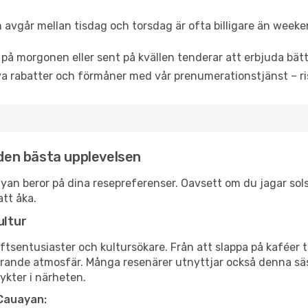
 avgår mellan tisdag och torsdag är ofta billigare än weeke
 på morgonen eller sent på kvällen tenderar att erbjuda bätt
a rabatter och förmåner med vår prenumerationstjänst – risk
 den bästa upplevelsen
auayan beror på dina resepreferenser. Oavsett om du jagar so
att åka.
ultur
tsentusiaster och kultursökare. Från att slappa på kaféer till
erande atmosfär. Många resenärer utnyttjar också denna säs
ykter i närheten.
 Cauayan: