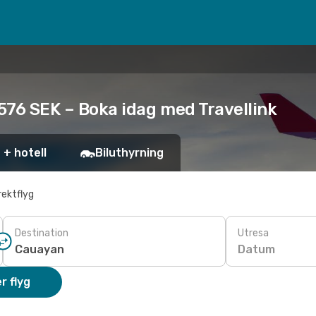
 576 SEK – Boka idag med Travellink
 + hotell
Biluthyrning
rektflyg
Destination
Utresa
Datum
r flyg