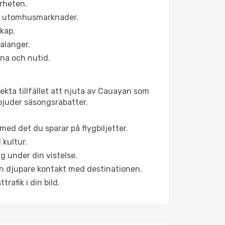
rheten.
ns utomhusmarknader.
skap.
alanger.
na och nutid.
ekta tillfället att njuta av Cauayan som
erbjuder säsongsrabatter.
ed det du sparar på flygbiljetter.
 kultur.
g under din vistelse.
 en djupare kontakt med destinationen.
rafik i din bild.