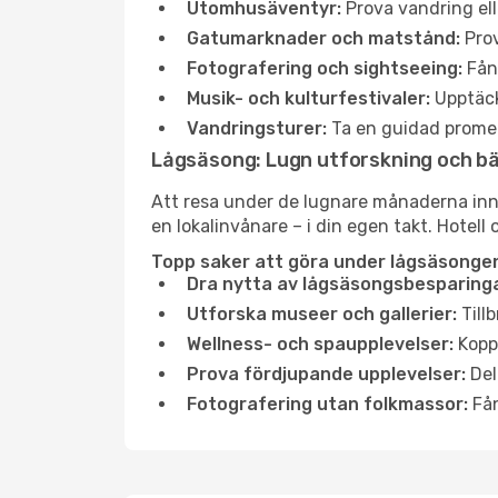
Utomhusäventyr:
Prova vandring ell
Gatumarknader och matstånd:
Prov
Fotografering och sightseeing:
Fång
Musik- och kulturfestivaler:
Upptäck
Vandringsturer:
Ta en guidad promen
Lågsäsong: Lugn utforskning och b
Att resa under de lugnare månaderna inneb
en lokalinvånare – i din egen takt. Hotell 
Topp saker att göra under lågsäsongen
Dra nytta av lågsäsongsbesparinga
Utforska museer och gallerier:
Tillb
Wellness- och spaupplevelser:
Koppl
Prova fördjupande upplevelser:
Del
Fotografering utan folkmassor:
Fån