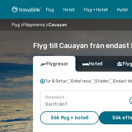
Flyg
Hotell
Flyg + Hotell
Hyrbil
Flyg
Filippinerna
Cauayan
Flyg till Cauayan från endast
Flygresor
Hotell
Flyg
Tur & Retur
Enkel resa
Städer
Endast di
Avreseort
Sök flyg + hotell
Sök efte