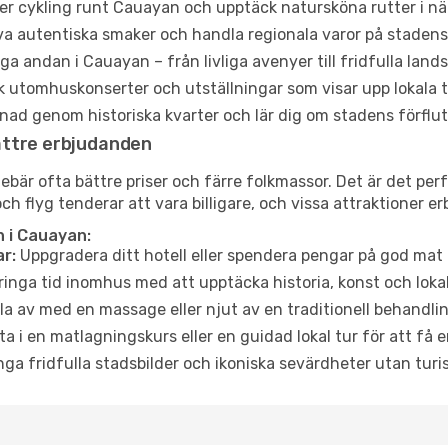
er cykling runt Cauayan och upptäck natursköna rutter i nä
a autentiska smaker och handla regionala varor på stade
a andan i Cauayan – från livliga avenyer till fridfulla land
 utomhuskonserter och utställningar som visar upp lokala t
ad genom historiska kvarter och lär dig om stadens förflut
ättre erbjudanden
är ofta bättre priser och färre folkmassor. Det är det perf
och flyg tenderar att vara billigare, och vissa attraktioner 
 i Cauayan:
r:
Uppgradera ditt hotell eller spendera pengar på god mat m
ringa tid inomhus med att upptäcka historia, konst och lokal
a av med en massage eller njut av en traditionell behandlin
ta i en matlagningskurs eller en guidad lokal tur för att få
ga fridfulla stadsbilder och ikoniska sevärdheter utan turistt