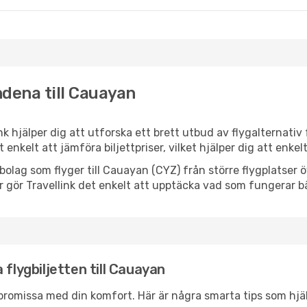
ndena till Cauayan
nk hjälper dig att utforska ett brett utbud av flygalternati
et enkelt att jämföra biljettpriser, vilket hjälper dig att enke
lygbolag som flyger till Cauayan (CYZ) från större flygplatser
r gör Travellink det enkelt att upptäcka vad som fungerar bä
 flygbiljetten till Cauayan
promissa med din komfort. Här är några smarta tips som hjälper