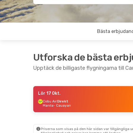
Bästa erbjudan
Utforska de bästa erb
Upptäck de billigaste flygningarna till C
Lör 17 Okt.
Mån 31 Aug.
- Mån 7 Sep.
Fre 11 
Cebu Air
Direkt
Manila
- Cauayan
China Eastern Airlines
Qatar
2 Mellanlandningar
2 Mel
Köpenhamn
- Cauayan
Stock
Philippine Airlines
Philipp
2 Mellanlandningar
2 Mel
Cauayan
- Köpenhamn
Cauay
Priserna som visas på den här sidan var tillgängliga 