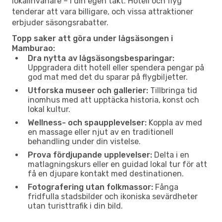
lokalinvånare – i din egen takt. Hotell och flyg
tenderar att vara billigare, och vissa attraktioner
erbjuder säsongsrabatter.
Topp saker att göra under lågsäsongen i
Mamburao:
Dra nytta av lågsäsongsbesparingar:
Uppgradera ditt hotell eller spendera pengar på
god mat med det du sparar på flygbiljetter.
Utforska museer och gallerier:
Tillbringa tid
inomhus med att upptäcka historia, konst och
lokal kultur.
Wellness- och spaupplevelser:
Koppla av med
en massage eller njut av en traditionell
behandling under din vistelse.
Prova fördjupande upplevelser:
Delta i en
matlagningskurs eller en guidad lokal tur för att
få en djupare kontakt med destinationen.
Fotografering utan folkmassor:
Fånga
fridfulla stadsbilder och ikoniska sevärdheter
utan turisttrafik i din bild.