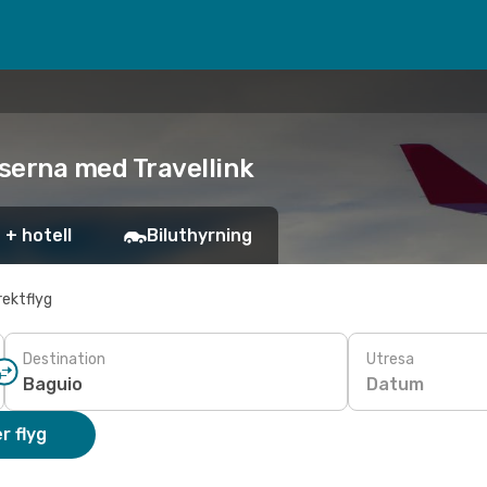
riserna med Travellink
 + hotell
Biluthyrning
rektflyg
Destination
Utresa
Datum
r flyg