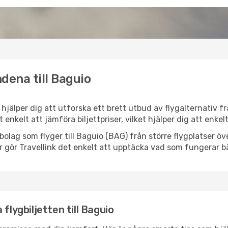
dena till Baguio
k hjälper dig att utforska ett brett utbud av flygalternativ 
et enkelt att jämföra biljettpriser, vilket hjälper dig att enke
lygbolag som flyger till Baguio (BAG) från större flygplatser 
r gör Travellink det enkelt att upptäcka vad som fungerar bä
flygbiljetten till Baguio