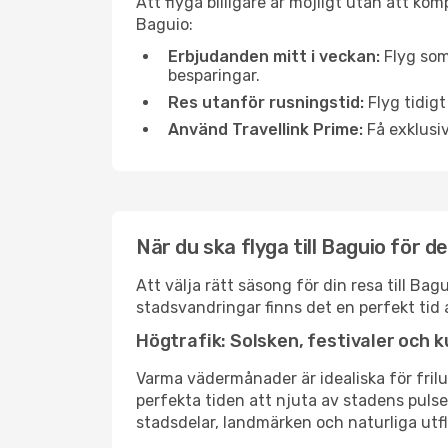
Att flyga billigare är möjligt utan att kom
Baguio:
Erbjudanden mitt i veckan:
Flyg som
besparingar.
Res utanför rusningstid:
Flyg tidigt
Använd Travellink Prime:
Få exklusiv
När du ska flyga till Baguio för 
Att välja rätt säsong för din resa till B
stadsvandringar finns det en perfekt tid 
Högtrafik: Solsken, festivaler och k
Varma vädermånader är idealiska för friluf
perfekta tiden att njuta av stadens puls
stadsdelar, landmärken och naturliga utfl