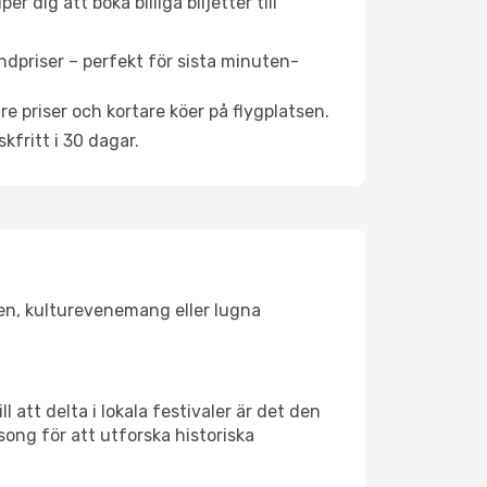
 dig att boka billiga biljetter till
ndpriser – perfekt för sista minuten-
re priser och kortare köer på flygplatsen.
fritt i 30 dagar.
sken, kulturevenemang eller lugna
 att delta i lokala festivaler är det den
ong för att utforska historiska