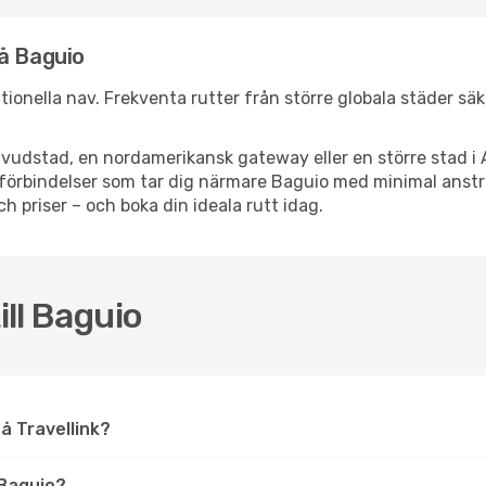
å Baguio
nationella nav. Frekventa rutter från större globala städer sä
vudstad, en nordamerikansk gateway eller en större stad i 
ppsförbindelser som tar dig närmare Baguio med minimal ans
och priser – och boka din ideala rutt idag.
ill Baguio
 på Travellink?
 Baguio?