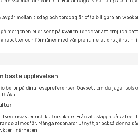
promissa med din komfort. Här är några smarta tips som hjälper
 avgår mellan tisdag och torsdag är ofta billigare än weeke
 på morgonen eller sent på kvällen tenderar att erbjuda bätt
a rabatter och förmåner med vår prenumerationstjänst – risk
den bästa upplevelsen
aguio beror på dina resepreferenser. Oavsett om du jagar sol
att åka.
ultur
tsentusiaster och kultursökare. Från att slappa på kaféer till
erande atmosfär. Många resenärer utnyttjar också denna säs
ykter i närheten.