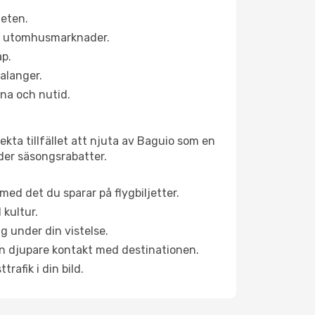
heten.
ns utomhusmarknader.
ap.
alanger.
na och nutid.
kta tillfället att njuta av Baguio som en
uder säsongsrabatter.
ed det du sparar på flygbiljetter.
 kultur.
g under din vistelse.
 en djupare kontakt med destinationen.
rafik i din bild.