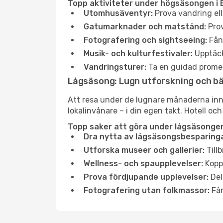
Topp aktiviteter under högsäsongen i 
Utomhusäventyr:
Prova vandring ell
Gatumarknader och matstånd:
Prov
Fotografering och sightseeing:
Fång
Musik- och kulturfestivaler:
Upptäck
Vandringsturer:
Ta en guidad promen
Lågsäsong: Lugn utforskning och b
Att resa under de lugnare månaderna inneb
lokalinvånare – i din egen takt. Hotell och
Topp saker att göra under lågsäsongen
Dra nytta av lågsäsongsbesparinga
Utforska museer och gallerier:
Tillb
Wellness- och spaupplevelser:
Koppl
Prova fördjupande upplevelser:
Del
Fotografering utan folkmassor:
Fån