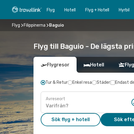
Flyg
Hotell
Flyg + Hotell
Hyrbil
Flyg
Filippinerna
Baguio
Flyg till Baguio - De lägsta p
Flygresor
Hotell
Flyg
Tur & Retur
Enkel resa
Städer
Endast di
Avreseort
Sök flyg + hotell
Sök efte