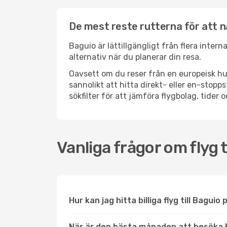
De mest reste rutterna för att n
Baguio är lättillgängligt från flera inter
alternativ när du planerar din resa.
Oavsett om du reser från en europeisk hu
sannolikt att hitta direkt- eller en-sto
sökfilter för att jämföra flygbolag, tider 
Vanliga frågor om flyg t
Hur kan jag hitta billiga flyg till Baguio
När är den bästa månaden att besöka