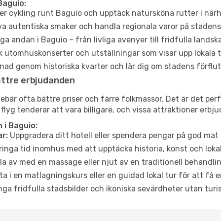
Baguio:
er cykling runt Baguio och upptäck natursköna rutter i när
a autentiska smaker och handla regionala varor på stade
a andan i Baguio – från livliga avenyer till fridfulla landsk
 utomhuskonserter och utställningar som visar upp lokala t
ad genom historiska kvarter och lär dig om stadens förflut
ättre erbjudanden
är ofta bättre priser och färre folkmassor. Det är det perfe
 flyg tenderar att vara billigare, och vissa attraktioner erbj
 i Baguio:
r:
Uppgradera ditt hotell eller spendera pengar på god mat m
ringa tid inomhus med att upptäcka historia, konst och lokal
a av med en massage eller njut av en traditionell behandlin
ta i en matlagningskurs eller en guidad lokal tur för att få
ga fridfulla stadsbilder och ikoniska sevärdheter utan turistt