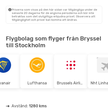
BRU
- STO
Ryanair
Direkt
STO
- BRU
Priserna som visas på den här sidan var tillgängliga under de
senaste 20 dagarna för de angivna perioderna och bör inte
betraktas som det slutgiltiga erbjudna priset. Observera att
tillgänglighet och priser kan komma att ändras.
Flygbolag som flyger från Bryssel
till Stockholm
yanair
Lufthansa
Brussels Airlines
Avstånd:
1280 kms