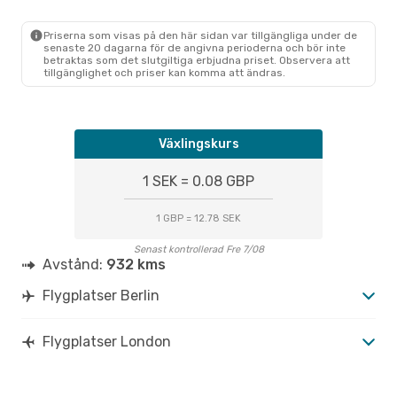
BER
- LON
Ryanair
Direkt
LON
- BER
Priserna som visas på den här sidan var tillgängliga under de
senaste 20 dagarna för de angivna perioderna och bör inte
betraktas som det slutgiltiga erbjudna priset. Observera att
tillgänglighet och priser kan komma att ändras.
Växlingskurs
1 SEK = 0.08 GBP
1 GBP = 12.78 SEK
Senast kontrollerad Fre 7/08
Avstånd:
932 kms
Flygplatser Berlin
Flygplatser London