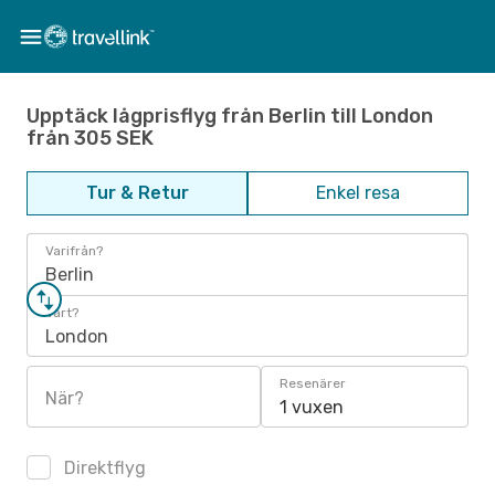
Upptäck lågprisflyg från Berlin till London
från 305 SEK
Tur & Retur
Enkel resa
Varifrån?
Berlin
Vart?
London
Resenärer
När?
1 vuxen
Direktflyg