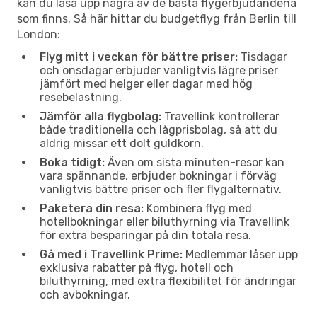
kan du låsa upp några av de bästa flygerbjudandena
som finns. Så här hittar du budgetflyg från Berlin till
London:
Flyg mitt i veckan för bättre priser:
Tisdagar
och onsdagar erbjuder vanligtvis lägre priser
jämfört med helger eller dagar med hög
resebelastning.
Jämför alla flygbolag:
Travellink kontrollerar
både traditionella och lågprisbolag, så att du
aldrig missar ett dolt guldkorn.
Boka tidigt:
Även om sista minuten-resor kan
vara spännande, erbjuder bokningar i förväg
vanligtvis bättre priser och fler flygalternativ.
Paketera din resa:
Kombinera flyg med
hotellbokningar eller biluthyrning via Travellink
för extra besparingar på din totala resa.
Gå med i Travellink Prime:
Medlemmar låser upp
exklusiva rabatter på flyg, hotell och
biluthyrning, med extra flexibilitet för ändringar
och avbokningar.