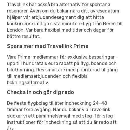
Travellink har också bra alternativ för spontana
resenärer. Även om du bokar nära ditt avresedatum
hjälper vår erbjudandesegment dig att hitta
konkurrenskraftiga sista minuten-flyg från Berlin till
London. Var bara flexibel med tider och dagar för
bättre resultat.
Spara mer med Travellink Prime
Våra Prime-medlemmar får exklusiva besparingar –
upp till hundratals euro rabatt på flyg, boende och
biluthyrning. Res smartare med prioriterad tillgång
till medlemserbjudanden och flexibla
bokningsalternativ.
Checka in och gör dig redo
De flesta flygbolag tillåter incheckning 24–48
timmar före avgång. När du bokar via Travellink
skickar vi ett påminnelsemejl med steg-för-steg-
instruktioner för incheckning så att du är redo att
åka.