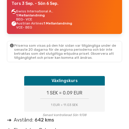
Tors 3 Sep.
- Sön 6 Sep.
Swiss International Air Lines
1 Mellanlandning
BEG
- VCE
Austrian Airlines
1 Mellanlandning
VCE
- BEG
Priserna som visas på den här sidan var tillgängliga under de
senaste 20 dagarna för de angivna perioderna och bör inte
betraktas som det slutgiltiga erbjudna priset. Observera att
tillgänglighet och priser kan komma att ändras.
Växlingskurs
1 SEK = 0.09 EUR
1 EUR = 11.03 SEK
Senast kontrollerad Sön 9/08
Avstånd:
642 kms