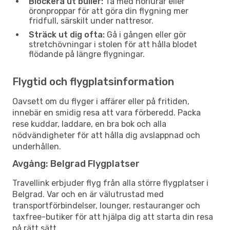
Blockera ut buller:
Ta med hörlurar eller
öronproppar för att göra din flygning mer
fridfull, särskilt under nattresor.
Sträck ut dig ofta:
Gå i gången eller gör
stretchövningar i stolen för att hålla blodet
flödande på längre flygningar.
Flygtid och flygplatsinformation
Oavsett om du flyger i affärer eller på fritiden,
innebär en smidig resa att vara förberedd. Packa
rese kuddar, laddare, en bra bok och alla
nödvändigheter för att hålla dig avslappnad och
underhållen.
Avgång: Belgrad Flygplatser
Travellink erbjuder flyg från alla större flygplatser i
Belgrad. Var och en är välutrustad med
transportförbindelser, lounger, restauranger och
taxfree-butiker för att hjälpa dig att starta din resa
på rätt sätt.