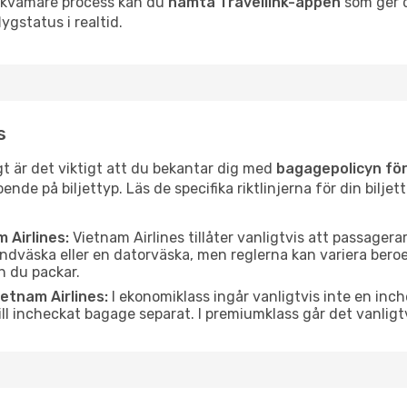
bekvämare process kan du
hämta Travellink-appen
som ger d
ygstatus i realtid.
s
gt är det viktigt att du bekantar dig med
bagagepolicyn för
nde på biljettyp. Läs de specifika riktlinjerna för din biljet
 Airlines:
Vietnam Airlines tillåter vanligtvis att passager
ndväska eller en datorväska, men reglerna kan variera beroen
n du packar.
etnam Airlines:
I ekonomiklass ingår vanligtvis inte en inch
ill incheckat bagage separat. I premiumklass går det vanligt