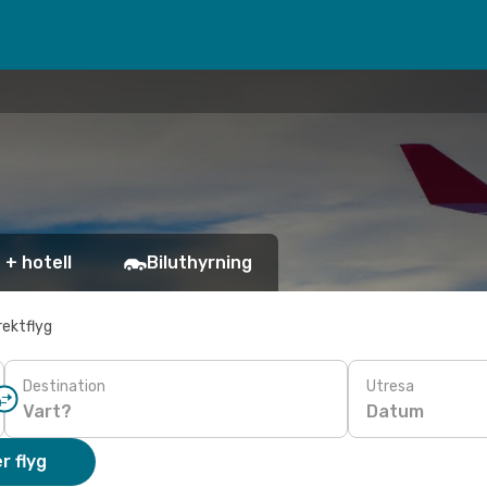
 + hotell
Biluthyrning
rektflyg
Destination
Utresa
Datum
r flyg