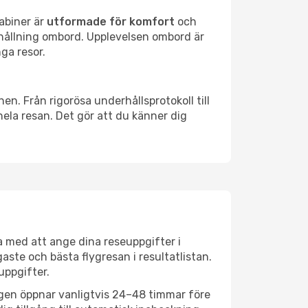
abiner är
utformade för komfort
och
hållning ombord. Upplevelsen ombord är
ga resor.
n. Från rigorösa underhållsprotokoll till
ela resan. Det gör att du känner dig
a med att ange dina reseuppgifter i
aste och bästa flygresan i resultatlistan.
uppgifter.
ngen öppnar vanligtvis 24–48 timmar före