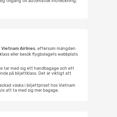
ig tillgång till automatisk incheckning,
 Vietnam Airlines
, eftersom mängden
tklass eller besök flygbolagets webbplats
are tar med sig ett handbagage och ett
de på biljettklass. Det är viktigt att
eckad väska i biljettpriset hos Vietnam
vis att ta med sig mer bagage.