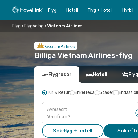
Flyg
Hotell
Flyg + Hotell
Hyrbil
Flyg
Flygbolag
Vietnam Airlines
Billiga Vietnam Airlines-flyg
Flygresor
Hotell
Flyg
Tur & Retur
Enkel resa
Städer
Endast di
Avreseort
Sök flyg + hotell
Sök efte