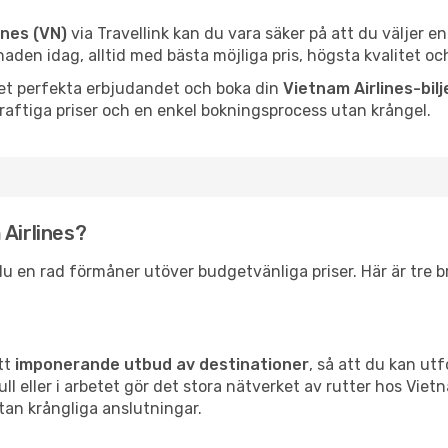
ines (VN)
via Travellink kan du vara säker på att du väljer 
en idag, alltid med bästa möjliga pris, högsta kvalitet och
 det perfekta erbjudandet och boka din
Vietnam Airlines-bilj
raftiga priser och en enkel bokningsprocess utan krångel.
 Airlines?
u en rad förmåner utöver budgetvänliga priser. Här är tre bra
ett
imponerande utbud av destinationer
, så att du kan ut
l eller i arbetet gör det stora nätverket av rutter hos Vietna
tan krångliga anslutningar.