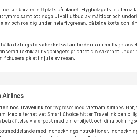
 mer än bara en sittplats på planet. Flygbolagets moderna k
nutrymme samt ett noga utvalt utbud av måltider och under
 av och roa dig under hela flygresan, på både korta och lån
thålla de
högsta säkerhetsstandarderna
inom flygbransche
erad teknik är flygbolagets prioritet din säkerhet under h
an fokusera på att njuta av resan.
 Airlines
tten hos Travellink
för flygresor med Vietnam Airlines. Börj
m. Med alternativet Smart Choice hittar Travellink den billig
n bekräftelse via e-post med din e-biljett och dina boknings
e-postmeddelande med incheckningsinstruktioner. Incheckni