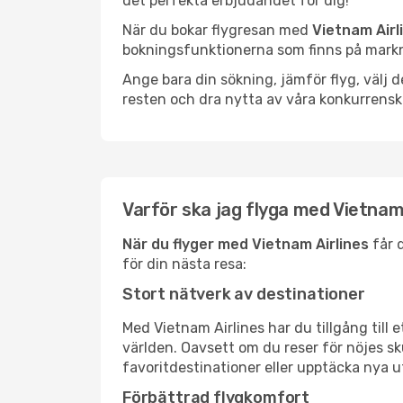
det perfekta erbjudandet för dig!
När du bokar flygresan med
Vietnam Airl
bokningsfunktionerna som finns på marknad
Ange bara din sökning, jämför flyg, välj
resten och dra nytta av våra konkurrensk
Varför ska jag flyga med Vietnam
När du flyger med Vietnam Airlines
får d
för din nästa resa:
Stort nätverk av destinationer
Med Vietnam Airlines har du tillgång till 
världen. Oavsett om du reser för nöjes skul
favoritdestinationer eller upptäcka nya u
Förbättrad flygkomfort