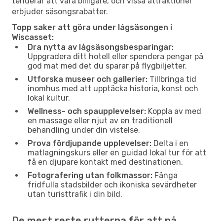
tenderar att vara billigare, och vissa attraktioner
erbjuder säsongsrabatter.
Topp saker att göra under lågsäsongen i
Wiscasset:
Dra nytta av lågsäsongsbesparingar:
Uppgradera ditt hotell eller spendera pengar på
god mat med det du sparar på flygbiljetter.
Utforska museer och gallerier:
Tillbringa tid
inomhus med att upptäcka historia, konst och
lokal kultur.
Wellness- och spaupplevelser:
Koppla av med
en massage eller njut av en traditionell
behandling under din vistelse.
Prova fördjupande upplevelser:
Delta i en
matlagningskurs eller en guidad lokal tur för att
få en djupare kontakt med destinationen.
Fotografering utan folkmassor:
Fånga
fridfulla stadsbilder och ikoniska sevärdheter
utan turisttrafik i din bild.
De mest reste rutterna för att nå