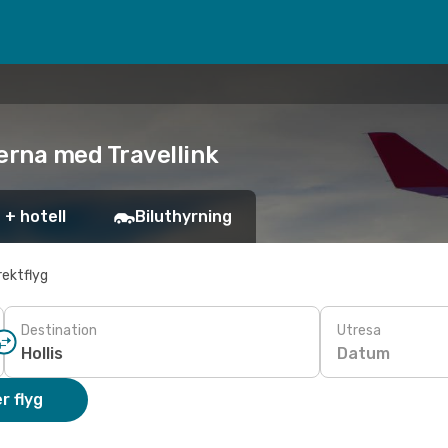
iserna med Travellink
 + hotell
Biluthyrning
rektflyg
Destination
Utresa
Datum
r flyg