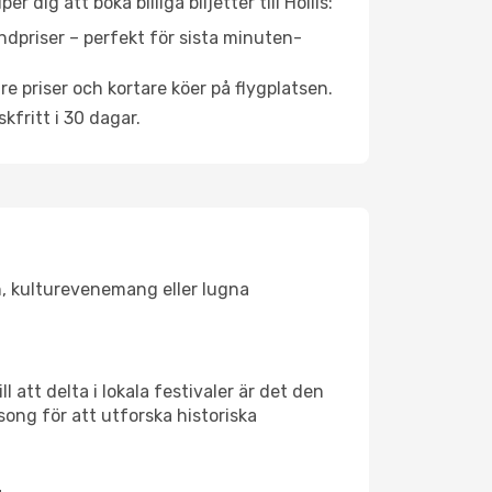
dig att boka billiga biljetter till Hollis:
ndpriser – perfekt för sista minuten-
re priser och kortare köer på flygplatsen.
fritt i 30 dagar.
en, kulturevenemang eller lugna
 att delta i lokala festivaler är det den
ong för att utforska historiska