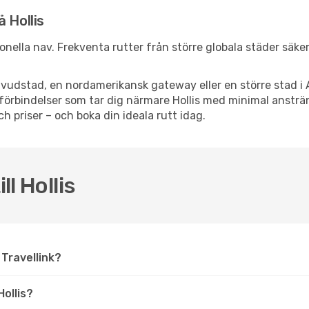
 Hollis
ationella nav. Frekventa rutter från större globala städer säk
vudstad, en nordamerikansk gateway eller en större stad i 
psförbindelser som tar dig närmare Hollis med minimal anstr
och priser – och boka din ideala rutt idag.
ll Hollis
å Travellink?
ollis?