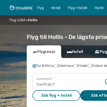
Flyg
Hotell
Flyg + Hotell
Hyrbil
Flyg
USA
Hollis
Flyg till Hollis - De lägsta pr
Flygresor
Hotell
Flyg
Tur & Retur
Enkel resa
Städer
Endast di
Avreseort
Sök flyg + hotell
Sök efte