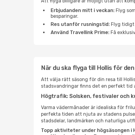
Att flyga billigare är möjligt utan att kom
Erbjudanden mitt i veckan:
Flyg som
besparingar.
Res utanför rusningstid:
Flyg tidigt
Använd Travellink Prime:
Få exklusiv
När du ska flyga till Hollis för d
Att välja rätt säsong för din resa till Ho
stadsvandringar finns det en perfekt tid 
Högtrafik: Solsken, festivaler och k
Varma vädermånader är idealiska för friluf
perfekta tiden att njuta av stadens puls
stadsdelar, landmärken och naturliga utfl
Topp aktiviteter under högsäsongen i Ho