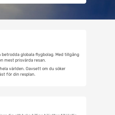
ån betrodda globala flygbolag. Med tillgång
 den mest prisvärda resan.
er hela världen. Oavsett om du söker
st för din resplan.