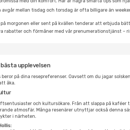
promissa med din komfort. Här är några smarta tips som hjälper 
 avgår mellan tisdag och torsdag är ofta billigare än weeke
 på morgonen eller sent på kvällen tenderar att erbjuda bätt
a rabatter och förmåner med vår prenumerationstjänst – risk
en bästa upplevelsen
llis beror på dina resepreferenser. Oavsett om du jagar solsk
att åka.
ultur
tsentusiaster och kultursökare. Från att slappa på kaféer till
erande atmosfär. Många resenärer utnyttjar också denna säs
ykter i närheten.
llis: