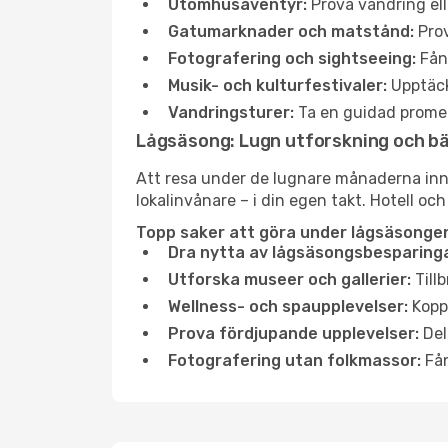
Utomhusäventyr:
Prova vandring ell
Gatumarknader och matstånd:
Prov
Fotografering och sightseeing:
Fång
Musik- och kulturfestivaler:
Upptäck
Vandringsturer:
Ta en guidad promen
Lågsäsong: Lugn utforskning och b
Att resa under de lugnare månaderna innebä
lokalinvånare – i din egen takt. Hotell och
Topp saker att göra under lågsäsongen i
Dra nytta av lågsäsongsbesparinga
Utforska museer och gallerier:
Tillb
Wellness- och spaupplevelser:
Koppl
Prova fördjupande upplevelser:
Del
Fotografering utan folkmassor:
Fån