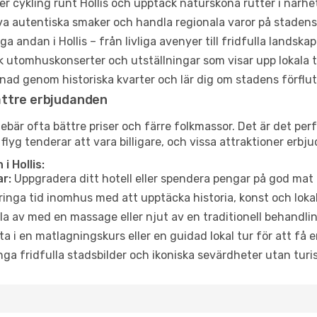
er cykling runt Hollis och upptäck natursköna rutter i närhe
a autentiska smaker och handla regionala varor på stade
a andan i Hollis – från livliga avenyer till fridfulla landskap
 utomhuskonserter och utställningar som visar upp lokala t
ad genom historiska kvarter och lär dig om stadens förflut
ättre erbjudanden
r ofta bättre priser och färre folkmassor. Det är det perfek
 flyg tenderar att vara billigare, och vissa attraktioner erbj
 Hollis:
r:
Uppgradera ditt hotell eller spendera pengar på god mat m
ringa tid inomhus med att upptäcka historia, konst och lokal
a av med en massage eller njut av en traditionell behandlin
ta i en matlagningskurs eller en guidad lokal tur för att få
ga fridfulla stadsbilder och ikoniska sevärdheter utan turistt