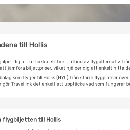
ena till Hollis
 hjälper dig att utforska ett brett utbud av flygalternativ fr
 att jämföra biljettpriser, vilket hjälper dig att enkelt hitta
ygbolag som flyger till Hollis (HYL) från större flygplatser öv
r gör Travellink det enkelt att upptäcka vad som fungerar bä
lygbiljetten till Hollis