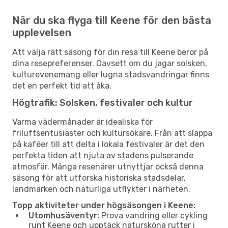
När du ska flyga till Keene för den bästa
upplevelsen
Att välja rätt säsong för din resa till Keene beror på
dina resepreferenser. Oavsett om du jagar solsken,
kulturevenemang eller lugna stadsvandringar finns
det en perfekt tid att åka.
Högtrafik: Solsken, festivaler och kultur
Varma vädermånader är idealiska för
friluftsentusiaster och kultursökare. Från att slappa
på kaféer till att delta i lokala festivaler är det den
perfekta tiden att njuta av stadens pulserande
atmosfär. Många resenärer utnyttjar också denna
säsong för att utforska historiska stadsdelar,
landmärken och naturliga utflykter i närheten.
Topp aktiviteter under högsäsongen i Keene:
Utomhusäventyr:
Prova vandring eller cykling
runt Keene och upptäck natursköna rutter i