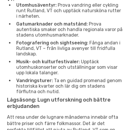
Utomhusäventyr:
Prova vandring eller cykling
runt Rutland, VT och upptäck natursköna rutter
i närheten.
Gatumarknader och matstånd:
Prova
autentiska smaker och handla regionala varor på
stadens utomhusmarknader.
Fotografering och sightseeing:
Fånga andan i
Rutland, VT – från livliga avenyer till fridfulla
landskap.
Musik- och kulturfestivaler:
Upptäck
utomhuskonserter och utställningar som visar
upp lokala talanger.
Vandringsturer:
Ta en guidad promenad genom
historiska kvarter och lär dig om stadens
förflutna och nutid.
Lågsäsong: Lugn utforskning och bättre
erbjudanden
Att resa under de lugnare månaderna innebär ofta
bättre priser och färre folkmassor. Det är det
perfekta tillfället att njuta av Rutland, VT som en