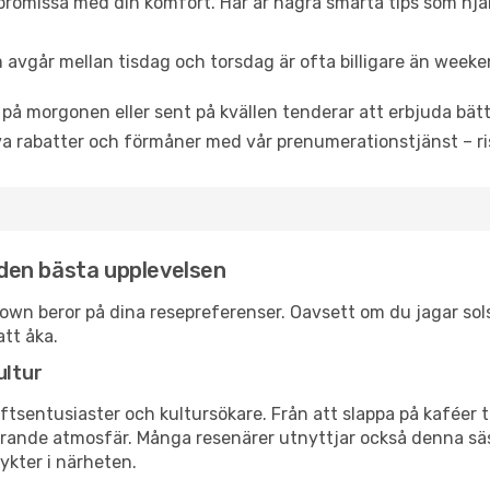
promissa med din komfort. Här är några smarta tips som hjälper
 avgår mellan tisdag och torsdag är ofta billigare än weeke
 på morgonen eller sent på kvällen tenderar att erbjuda bätt
a rabatter och förmåner med vår prenumerationstjänst – risk
r den bästa upplevelsen
ld Town beror på dina resepreferenser. Oavsett om du jagar s
att åka.
ultur
tsentusiaster och kultursökare. Från att slappa på kaféer till
erande atmosfär. Många resenärer utnyttjar också denna säs
ykter i närheten.