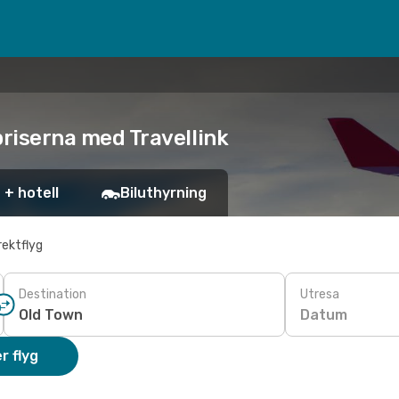
 priserna med Travellink
 + hotell
Biluthyrning
rektflyg
Destination
Utresa
Datum
r flyg