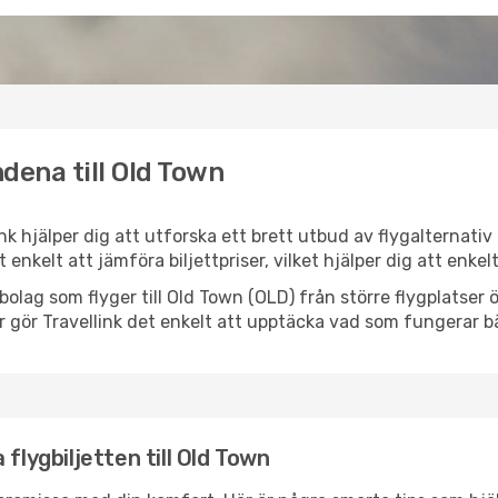
dena till Old Town
ink hjälper dig att utforska ett brett utbud av flygalternati
et enkelt att jämföra biljettpriser, vilket hjälper dig att enke
lygbolag som flyger till Old Town (OLD) från större flygplatse
r gör Travellink det enkelt att upptäcka vad som fungerar bä
flygbiljetten till Old Town