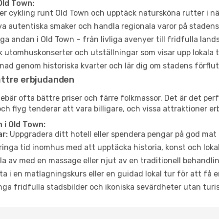
Old Town:
er cykling runt Old Town och upptäck natursköna rutter i n
a autentiska smaker och handla regionala varor på stade
a andan i Old Town – från livliga avenyer till fridfulla land
 utomhuskonserter och utställningar som visar upp lokala t
ad genom historiska kvarter och lär dig om stadens förflut
ättre erbjudanden
är ofta bättre priser och färre folkmassor. Det är det perfe
och flyg tenderar att vara billigare, och vissa attraktioner 
 i Old Town:
r:
Uppgradera ditt hotell eller spendera pengar på god mat m
ringa tid inomhus med att upptäcka historia, konst och lokal
a av med en massage eller njut av en traditionell behandlin
ta i en matlagningskurs eller en guidad lokal tur för att få
ga fridfulla stadsbilder och ikoniska sevärdheter utan turistt