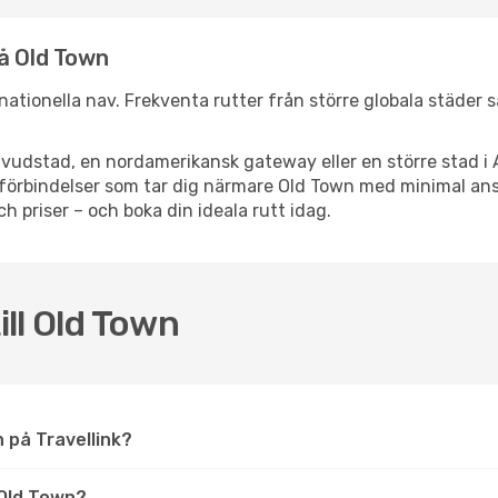
å Old Town
ernationella nav. Frekventa rutter från större globala städer 
vudstad, en nordamerikansk gateway eller en större stad i 
ppsförbindelser som tar dig närmare Old Town med minimal a
och priser – och boka din ideala rutt idag.
ill Old Town
wn på Travellink?
Old Town?