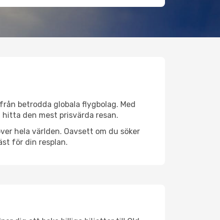
v från betrodda globala flygbolag. Med
lt hitta den mest prisvärda resan.
r över hela världen. Oavsett om du söker
st för din resplan.