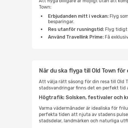
Att flyga billigare är möjligt utan att kom
Town:
Erbjudanden mitt i veckan:
Flyg som
besparingar.
Res utanför rusningstid:
Flyg tidigt
Använd Travellink Prime:
Få exklusiv
När du ska flyga till Old Town fö
Att välja rätt säsong för din resa till O
stadsvandringar finns det en perfekt tid 
Högtrafik: Solsken, festivaler och k
Varma vädermånader är idealiska för friluf
perfekta tiden att njuta av stadens puls
stadsdelar, landmärken och naturliga utfl