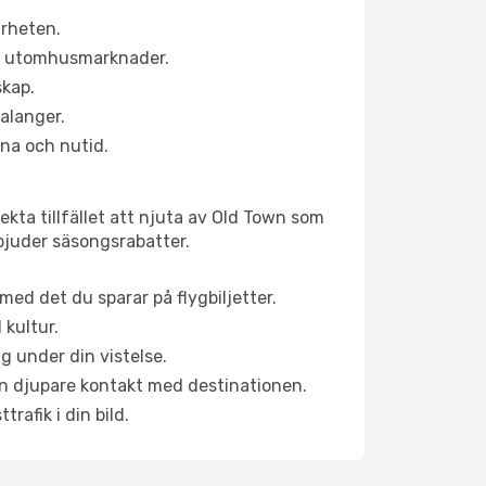
ärheten.
ns utomhusmarknader.
skap.
alanger.
na och nutid.
kta tillfället att njuta av Old Town som
erbjuder säsongsrabatter.
ed det du sparar på flygbiljetter.
 kultur.
g under din vistelse.
 en djupare kontakt med destinationen.
rafik i din bild.