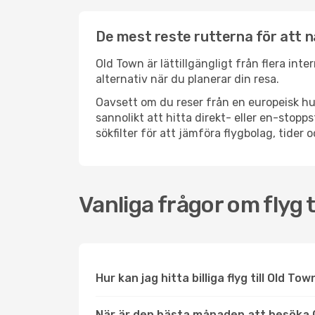
De mest reste rutterna för att n
Old Town är lättillgängligt från flera int
alternativ när du planerar din resa.
Oavsett om du reser från en europeisk hu
sannolikt att hitta direkt- eller en-sto
sökfilter för att jämföra flygbolag, tider 
Vanliga frågor om flyg t
Hur kan jag hitta billiga flyg till Old To
När är den bästa månaden att besöka 