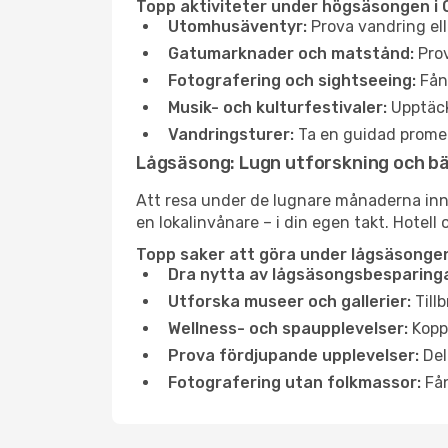
Topp aktiviteter under högsäsongen i 
Utomhusäventyr:
Prova vandring ell
Gatumarknader och matstånd:
Prov
Fotografering och sightseeing:
Fång
Musik- och kulturfestivaler:
Upptäck
Vandringsturer:
Ta en guidad promen
Lågsäsong: Lugn utforskning och b
Att resa under de lugnare månaderna inneb
en lokalinvånare – i din egen takt. Hotell 
Topp saker att göra under lågsäsongen
Dra nytta av lågsäsongsbesparinga
Utforska museer och gallerier:
Tillb
Wellness- och spaupplevelser:
Koppl
Prova fördjupande upplevelser:
Del
Fotografering utan folkmassor:
Fån