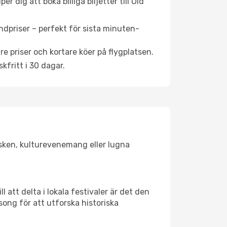
 dig att boka billiga biljetter till Old
ndpriser – perfekt för sista minuten-
re priser och kortare köer på flygplatsen.
fritt i 30 dagar.
olsken, kulturevenemang eller lugna
 att delta i lokala festivaler är det den
ong för att utforska historiska