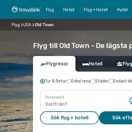
Flyg
Hotell
Flyg + Hotell
Hyrbil
Flyg
USA
Old Town
Flyg till Old Town - De lägsta
Flygresor
Hotell
Flyg
Tur & Retur
Enkel resa
Städer
Endast di
Avreseort
Sök flyg + hotell
Sök efte