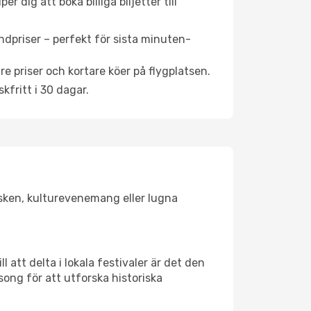
 dig att boka billiga biljetter till
ndpriser – perfekt för sista minuten-
re priser och kortare köer på flygplatsen.
fritt i 30 dagar.
olsken, kulturevenemang eller lugna
 att delta i lokala festivaler är det den
ong för att utforska historiska