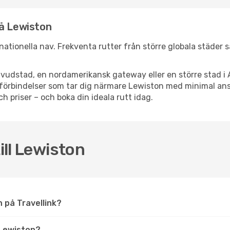
nå Lewiston
ernationella nav. Frekventa rutter från större globala städer 
vudstad, en nordamerikansk gateway eller en större stad i 
ppsförbindelser som tar dig närmare Lewiston med minimal a
och priser – och boka din ideala rutt idag.
ill Lewiston
on på Travellink?
 Lewiston?