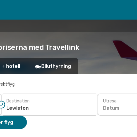
 priserna med Travellink
 + hotell
Biluthyrning
rektflyg
Destination
Utresa
Datum
r flyg