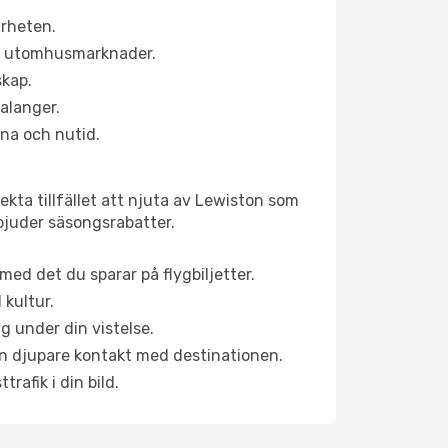
ärheten.
ns utomhusmarknader.
skap.
alanger.
na och nutid.
kta tillfället att njuta av Lewiston som
erbjuder säsongsrabatter.
ed det du sparar på flygbiljetter.
 kultur.
g under din vistelse.
 en djupare kontakt med destinationen.
rafik i din bild.