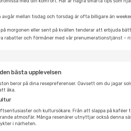
promissa med din komfort. Här är några smarta tips som hjälper
 avgår mellan tisdag och torsdag är ofta billigare än weeke
 på morgonen eller sent på kvällen tenderar att erbjuda bätt
a rabatter och förmåner med vår prenumerationstjänst – risk
r den bästa upplevelsen
ewiston beror på dina resepreferenser. Oavsett om du jagar s
att åka.
ultur
tsentusiaster och kultursökare. Från att slappa på kaféer till
erande atmosfär. Många resenärer utnyttjar också denna säs
ykter i närheten.