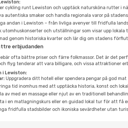
Lewiston:
er cykling runt Lewiston och upptäck natursköna rutter i n
a autentiska smaker och handla regionala varor på stade
a andan i Lewiston – från livliga avenyer till fridfulla land
 utomhuskonserter och utställningar som visar upp lokala t
ad genom historiska kvarter och lär dig om stadens förflut
ättre erbjudanden
är ofta bättre priser och färre folkmassor. Det är det perfe
och flyg tenderar att vara billigare, och vissa attraktioner 
 i Lewiston:
r:
Uppgradera ditt hotell eller spendera pengar på god mat m
ringa tid inomhus med att upptäcka historia, konst och lokal
a av med en massage eller njut av en traditionell behandlin
ta i en matlagningskurs eller en guidad lokal tur för att få
ga fridfulla stadsbilder och ikoniska sevärdheter utan turistt