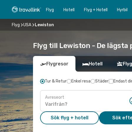
Flyg
Hotell
Flyg + Hotell
Hyrbil
Flyg
USA
Lewiston
Flyg till Lewiston - De lägsta
Flygresor
Hotell
Flyg
Tur & Retur
Enkel resa
Städer
Endast di
Avreseort
Sök flyg + hotell
Sök efte