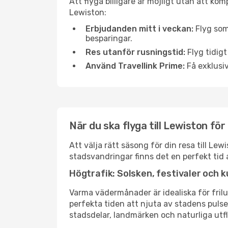
Att flyga billigare är möjligt utan att kom
Lewiston:
Erbjudanden mitt i veckan:
Flyg som
besparingar.
Res utanför rusningstid:
Flyg tidigt
Använd Travellink Prime:
Få exklusiv
När du ska flyga till Lewiston fö
Att välja rätt säsong för din resa till L
stadsvandringar finns det en perfekt tid 
Högtrafik: Solsken, festivaler och k
Varma vädermånader är idealiska för friluf
perfekta tiden att njuta av stadens puls
stadsdelar, landmärken och naturliga utfl