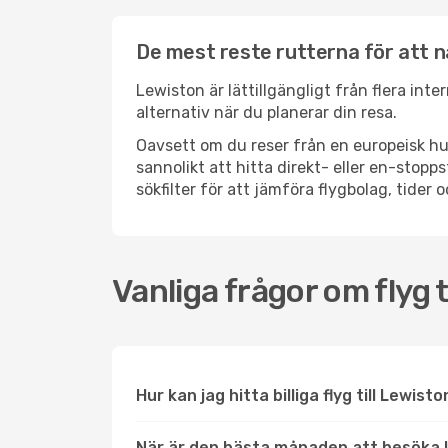
De mest reste rutterna för att 
Lewiston är lättillgängligt från flera int
alternativ när du planerar din resa.
Oavsett om du reser från en europeisk hu
sannolikt att hitta direkt- eller en-sto
sökfilter för att jämföra flygbolag, tider 
Vanliga frågor om flyg t
Hur kan jag hitta billiga flyg till Lewist
När är den bästa månaden att besöka