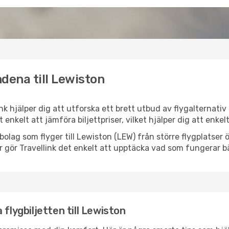
dena till Lewiston
ink hjälper dig att utforska ett brett utbud av flygalternati
et enkelt att jämföra biljettpriser, vilket hjälper dig att enke
lygbolag som flyger till Lewiston (LEW) från större flygplatse
r gör Travellink det enkelt att upptäcka vad som fungerar bä
flygbiljetten till Lewiston