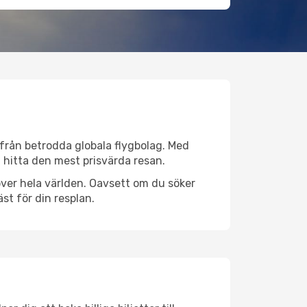
v från betrodda globala flygbolag. Med
lt hitta den mest prisvärda resan.
r över hela världen. Oavsett om du söker
st för din resplan.