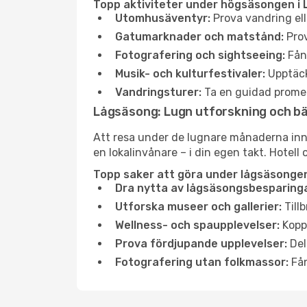
Topp aktiviteter under högsäsongen i 
Utomhusäventyr:
Prova vandring ell
Gatumarknader och matstånd:
Prov
Fotografering och sightseeing:
Fång
Musik- och kulturfestivaler:
Upptäck
Vandringsturer:
Ta en guidad promen
Lågsäsong: Lugn utforskning och b
Att resa under de lugnare månaderna inneb
en lokalinvånare – i din egen takt. Hotell 
Topp saker att göra under lågsäsongen
Dra nytta av lågsäsongsbesparinga
Utforska museer och gallerier:
Tillb
Wellness- och spaupplevelser:
Koppl
Prova fördjupande upplevelser:
Del
Fotografering utan folkmassor:
Fån