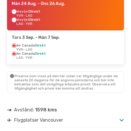
Mån 24 Aug.
- Ons 26 Aug.
Westjet
Direkt
YVR
- LAS
Westjet
Direkt
LAS
- YVR
Tors 3 Sep.
- Mån 7 Sep.
Air Canada
Direkt
YVR
- LAS
Air Canada
Direkt
LAS
- YVR
Priserna som visas på den här sidan var tillgängliga under de
senaste 20 dagarna för de angivna perioderna och bör inte
betraktas som det slutgiltiga erbjudna priset. Observera att
tillgänglighet och priser kan komma att ändras.
Avstånd:
1598 kms
Flygplatser Vancouver