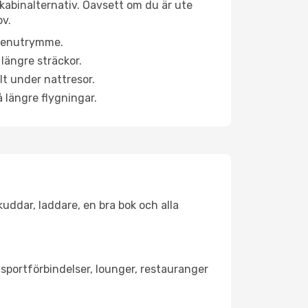
 kabinalternativ. Oavsett om du är ute
ov.
a benutrymme.
längre sträckor.
lt under nattresor.
å längre flygningar.
kuddar, laddare, en bra bok och alla
ansportförbindelser, lounger, restauranger