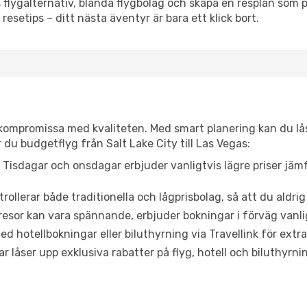
flygalternativ, blanda flygbolag och skapa en resplan som pa
resetips – ditt nästa äventyr är bara ett klick bort.
t kompromissa med kvaliteten. Med smart planering kan du l
 du budgetflyg från Salt Lake City till Las Vegas:
Tisdagar och onsdagar erbjuder vanligtvis lägre priser jäm
trollerar både traditionella och lågprisbolag, så att du aldrig
or kan vara spännande, erbjuder bokningar i förväg vanligtv
d hotellbokningar eller biluthyrning via Travellink för extra
låser upp exklusiva rabatter på flyg, hotell och biluthyrnin