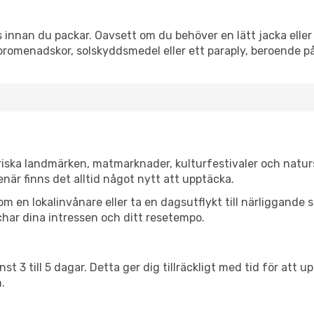
innan du packar. Oavsett om du behöver en lätt jacka eller 
romenadskor, solskyddsmedel eller ett paraply, beroende p
riska landmärken, matmarknader, kulturfestivaler och natur
när finns det alltid något nytt att upptäcka.
en lokalinvånare eller ta en dagsutflykt till närliggande st
har dina intressen och ditt resetempo.
nst 3 till 5 dagar. Detta ger dig tillräckligt med tid för at
.