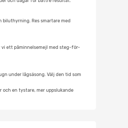
der och dagar för bättre resultat.
ch biluthyrning. Res smartare med
ar vi ett påminnelsemejl med steg-för-
lugn under lågsäsong. Välj den tid som
er och en tystare, mer uppslukande