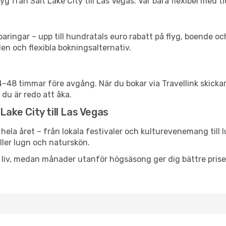
g från Salt Lake City till Las Vegas. Var bara flexibel med ti
ringar – upp till hundratals euro rabatt på flyg, boende o
en och flexibla bokningsalternativ.
24–48 timmar före avgång. När du bokar via Travellink skick
 du är redo att åka.
Lake City till Las Vegas
hela året – från lokala festivaler och kulturevenemang till 
eller lugn och naturskön.
h liv, medan månader utanför högsäsong ger dig bättre pris