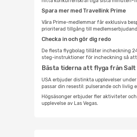
hitta konkurrenskraftiga sista minuten-fly
Spara mer med Travellink Prime
Våra Prime-medlemmar får exklusiva bespa
prioriterad tillgång till medlemserbjudand
Checka in och gör dig redo
De flesta flygbolag tillåter incheckning 
steg-instruktioner för incheckning så att
Bästa tiderna att flyga från Salt 
USA erbjuder distinkta upplevelser under 
passar din resestil: pulserande och livlig 
Högsäsonger erbjuder fler aktiviteter oc
upplevelse av Las Vegas.