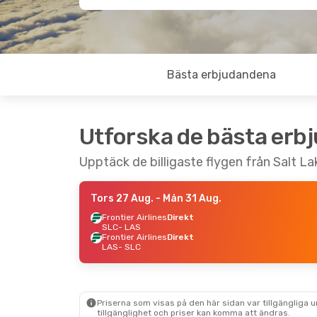
Bästa erbjudandena
Utforska de bästa erb
Upptäck de billigaste flygen från Salt Lak
Tors 27 Aug.
- Mån 31 Aug.
Frontier Airlines
Direkt
SLC
- LAS
Frontier Airlines
Direkt
LAS
- SLC
Priserna som visas på den här sidan var tillgängliga 
tillgänglighet och priser kan komma att ändras.