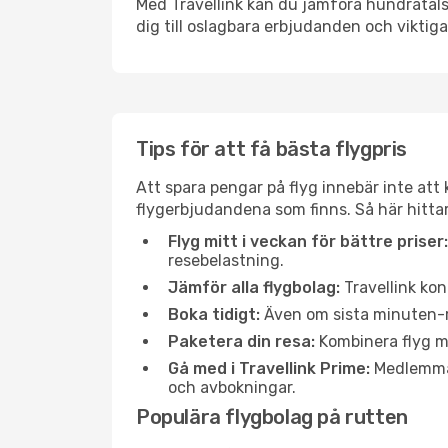
Med Travellink kan du jämföra hundratals 
dig till oslagbara erbjudanden och viktiga 
Tips för att få bästa flygpris
Att spara pengar på flyg innebär inte at
flygerbjudandena som finns. Så här hittar
Flyg mitt i veckan för bättre priser:
resebelastning.
Jämför alla flygbolag:
Travellink kon
Boka tidigt:
Även om sista minuten-res
Paketera din resa:
Kombinera flyg me
Gå med i Travellink Prime:
Medlemmar 
och avbokningar.
Populära flygbolag på rutten