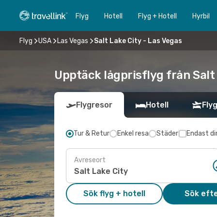
Flyg
Hotell
Flyg + Hotell
Hyrbil
Flyg
USA
Las Vegas
Salt Lake City - Las Vegas
Upptäck lågprisflyg från Salt 
Flygresor
Hotell
Flyg
Tur & Retur
Enkel resa
Städer
Endast di
Avreseort
Sök flyg + hotell
Sök efte