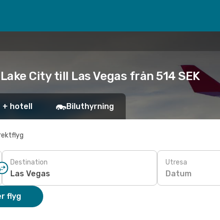
Lake City till Las Vegas från 514 SEK
 + hotell
Biluthyrning
rektflyg
Destination
Utresa
Datum
r flyg