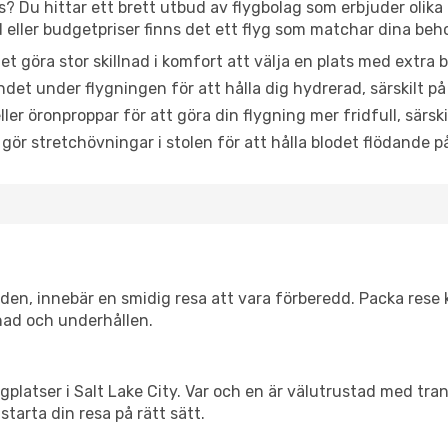
as? Du hittar ett brett utbud av flygbolag som erbjuder olika
ller budgetpriser finns det ett flyg som matchar dina beh
et göra stor skillnad i komfort att välja en plats med extr
det under flygningen för att hålla dig hydrerad, särskilt på 
ler öronproppar för att göra din flygning mer fridfull, särski
 gör stretchövningar i stolen för att hålla blodet flödande p
itiden, innebär en smidig resa att vara förberedd. Packa rese 
nad och underhållen.
flygplatser i Salt Lake City. Var och en är välutrustad med tr
starta din resa på rätt sätt.