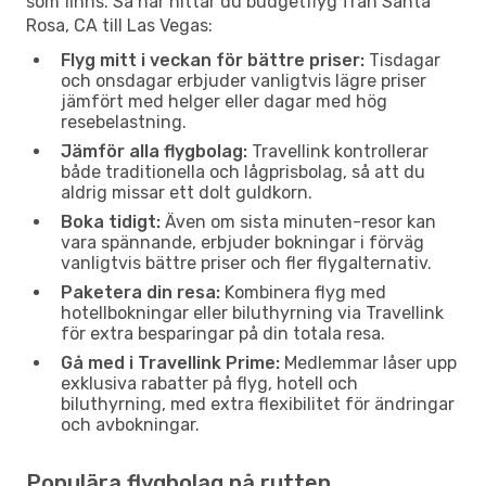
som finns. Så här hittar du budgetflyg från Santa
Rosa, CA till Las Vegas:
Flyg mitt i veckan för bättre priser:
Tisdagar
och onsdagar erbjuder vanligtvis lägre priser
jämfört med helger eller dagar med hög
resebelastning.
Jämför alla flygbolag:
Travellink kontrollerar
både traditionella och lågprisbolag, så att du
aldrig missar ett dolt guldkorn.
Boka tidigt:
Även om sista minuten-resor kan
vara spännande, erbjuder bokningar i förväg
vanligtvis bättre priser och fler flygalternativ.
Paketera din resa:
Kombinera flyg med
hotellbokningar eller biluthyrning via Travellink
för extra besparingar på din totala resa.
Gå med i Travellink Prime:
Medlemmar låser upp
exklusiva rabatter på flyg, hotell och
biluthyrning, med extra flexibilitet för ändringar
och avbokningar.
Populära flygbolag på rutten