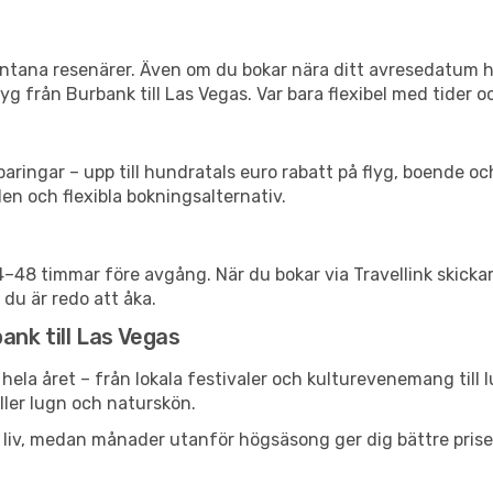
spontana resenärer. Även om du bokar nära ditt avresedatum 
g från Burbank till Las Vegas. Var bara flexibel med tider o
ringar – upp till hundratals euro rabatt på flyg, boende o
en och flexibla bokningsalternativ.
24–48 timmar före avgång. När du bokar via Travellink skick
 du är redo att åka.
ank till Las Vegas
hela året – från lokala festivaler och kulturevenemang till 
eller lugn och naturskön.
h liv, medan månader utanför högsäsong ger dig bättre pris