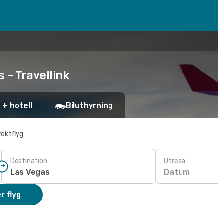
 - Travellink
 + hotell
Biluthyrning
rektflyg
Destination
Utresa
Datum
r flyg