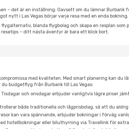
en – det är en inställning. Oavsett om du lämnar Burbank fö
något nytt i Las Vegas börjar varje resa med en enda bokning.
flygalternativ, blanda flygbolag och skapa en resplan som pa
resetips – ditt nästa äventyr är bara ett klick bort.
t kompromissa med kvaliteten. Med smart planering kan du l
 du budgetflyg från Burbank till Las Vegas:
Tisdagar och onsdagar erbjuder vanligtvis lägre priser jäm
trollerar både traditionella och lågprisbolag, så att du aldrig
or kan vara spännande, erbjuder bokningar i förväg vanligtv
d hotellbokningar eller biluthyrning via Travellink för extra