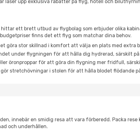
låser upp exklusiva rabatter på flyg, hotell och biluthyrnin
 hittar ett brett utbud av flygbolag som erbjuder olika kabin
udgetpriser finns det ett flyg som matchar dina behov.
et göra stor skillnad i komfort att välja en plats med extr
det under flygningen för att hålla dig hydrerad, särskilt på 
ler öronproppar för att göra din flygning mer fridfull, särski
 gör stretchövningar i stolen för att hålla blodet flödande p
itiden, innebär en smidig resa att vara förberedd. Packa rese 
nad och underhållen.