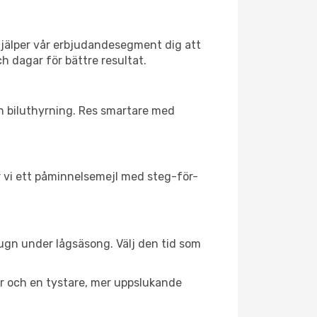
hjälper vår erbjudandesegment dig att
ch dagar för bättre resultat.
ch biluthyrning. Res smartare med
ar vi ett påminnelsemejl med steg-för-
lugn under lågsäsong. Välj den tid som
er och en tystare, mer uppslukande