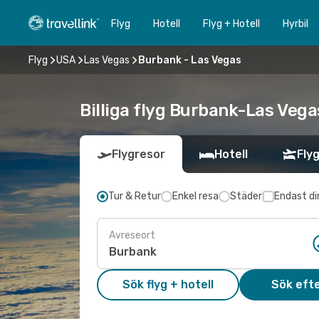
Flyg
Hotell
Flyg + Hotell
Hyrbil
Flyg
USA
Las Vegas
Burbank - Las Vegas
Billiga flyg Burbank-Las Vegas
Flygresor
Hotell
Flyg
Tur & Retur
Enkel resa
Städer
Endast di
Avreseort
Sök flyg + hotell
Sök efte