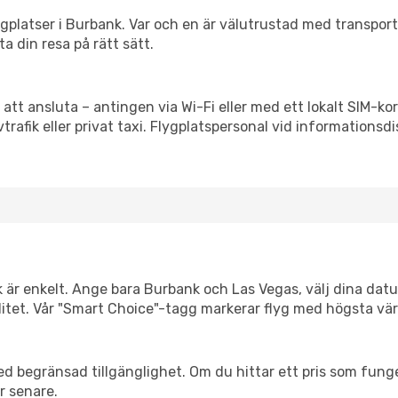
flygplatser i Burbank. Var och en är välutrustad med transpor
ta din resa på rätt sätt.
 att ansluta – antingen via Wi-Fi eller med ett lokalt SIM-kor
vtrafik eller privat taxi. Flygplatspersonal vid informationsdi
k är enkelt. Ange bara Burbank och Las Vegas, välj dina datum
xibilitet. Vår "Smart Choice"-tagg markerar flyg med högsta vä
d begränsad tillgänglighet. Om du hittar ett pris som funger
r senare.