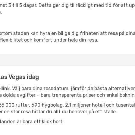
nst 3 till 5 dagar. Detta ger dig tillräckligt med tid för at
.
ortom staden kan hyra en bil ge dig friheten att resa på dina 
flexibilitet och komfort under hela din resa.
 Las Vegas idag
llink. Välj bara dina resedatum, jämför de bästa alternative
ga dolda avgifter – bara transparenta priser och enkel boknin
5 000 rutter, 690 flygbolag, 2,1 miljoner hotell och tusenta
 en stor resa hittar du allt du behöver på ett ställe.
anden är bara ett klick bort!