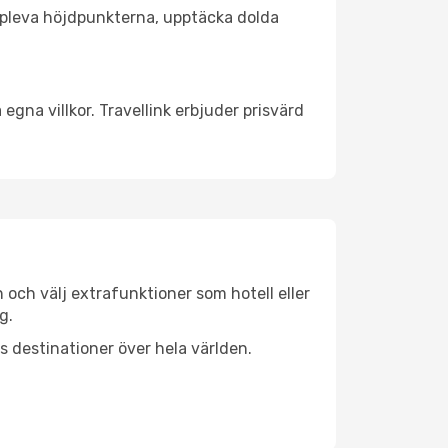
t uppleva höjdpunkterna, upptäcka dolda
egna villkor. Travellink erbjuder prisvärd
n och välj extrafunktioner som hotell eller
g.
ls destinationer över hela världen.