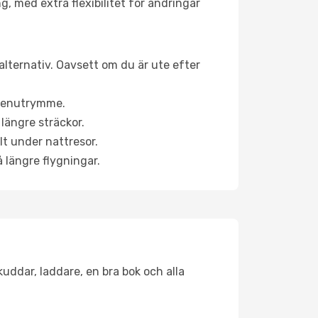
g, med extra flexibilitet för ändringar
alternativ. Oavsett om du är ute efter
a benutrymme.
längre sträckor.
lt under nattresor.
å längre flygningar.
kuddar, laddare, en bra bok och alla