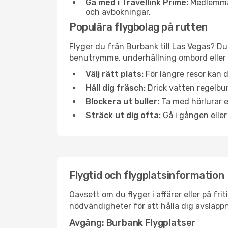
Gå med i Travellink Prime:
Medlemmar 
och avbokningar.
Populära flygbolag på rutten
Flyger du från Burbank till Las Vegas? Du
benutrymme, underhållning ombord eller b
Välj rätt plats:
För längre resor kan d
Håll dig fräsch:
Drick vatten regelbun
Blockera ut buller:
Ta med hörlurar el
Sträck ut dig ofta:
Gå i gången eller
Flygtid och flygplatsinformation
Oavsett om du flyger i affärer eller på fr
nödvändigheter för att hålla dig avslapp
Avgång: Burbank Flygplatser