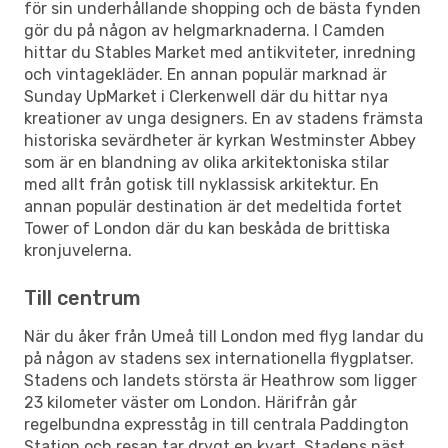
för sin underhållande shopping och de bästa fynden
gör du på någon av helgmarknaderna. I Camden
hittar du Stables Market med antikviteter, inredning
och vintagekläder. En annan populär marknad är
Sunday UpMarket i Clerkenwell där du hittar nya
kreationer av unga designers. En av stadens främsta
historiska sevärdheter är kyrkan Westminster Abbey
som är en blandning av olika arkitektoniska stilar
med allt från gotisk till nyklassisk arkitektur. En
annan populär destination är det medeltida fortet
Tower of London där du kan beskåda de brittiska
kronjuvelerna.
Till centrum
När du åker från Umeå till London med flyg landar du
på någon av stadens sex internationella flygplatser.
Stadens och landets största är Heathrow som ligger
23 kilometer väster om London. Härifrån går
regelbundna expresståg in till centrala Paddington
Station och resan tar drygt en kvart. Stadens näst