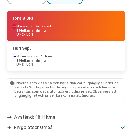
Mån 7 Sep.
Tors 8 Okt.
- Mån 14 Sep.
Norwegian Air Sweden
Norwegian Air Sweden
1 Mellanlandning
1 Mellanlandning
UME
UME
- LON
- LON
Norwegian Air Sweden
1 Mellanlandning
LON
- UME
Tis 1 Sep.
Scandinavian Airlines
Ons 21 Okt.
1 Mellanlandning
- Tors 22 Okt.
UME
- LON
Norwegian Air Sweden
1 Mellanlandning
UME
- LON
Norwegian Air Sweden
Priserna som visas på den här sidan var tillgängliga under de
1 Mellanlandning
senaste 20 dagarna för de angivna perioderna och bör inte
LON
- UME
betraktas som det slutgiltiga erbjudna priset. Observera att
tillgänglighet och priser kan komma att ändras.
Tis 6 Okt.
- Tis 6 Okt.
Norwegian Air Sweden
1 Mellanlandning
Avstånd:
1811 kms
UME
- LON
Norwegian Air Sweden
Flygplatser Umeå
1 Mellanlandning
LON
- UME