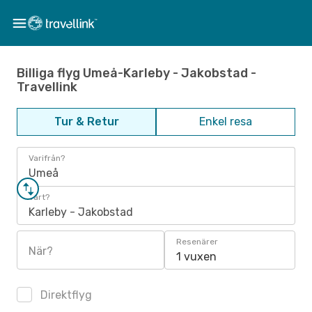
Billiga flyg Umeå-Karleby - Jakobstad -
Travellink
Tur & Retur
Enkel resa
Varifrån?
Umeå
Vart?
Karleby - Jakobstad
Resenärer
När?
1 vuxen
Direktflyg