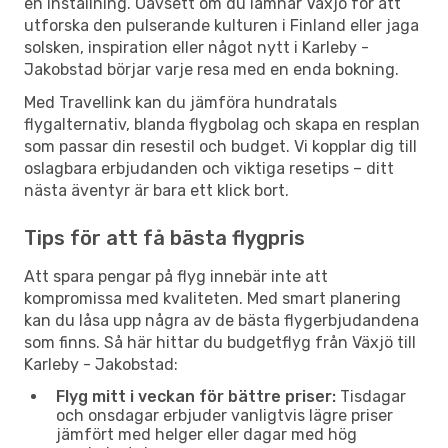
en inställning. Oavsett om du lämnar Växjö för att
utforska den pulserande kulturen i Finland eller jaga
solsken, inspiration eller något nytt i Karleby -
Jakobstad börjar varje resa med en enda bokning.
Med Travellink kan du jämföra hundratals
flygalternativ, blanda flygbolag och skapa en resplan
som passar din resestil och budget. Vi kopplar dig till
oslagbara erbjudanden och viktiga resetips – ditt
nästa äventyr är bara ett klick bort.
Tips för att få bästa flygpris
Att spara pengar på flyg innebär inte att
kompromissa med kvaliteten. Med smart planering
kan du låsa upp några av de bästa flygerbjudandena
som finns. Så här hittar du budgetflyg från Växjö till
Karleby - Jakobstad:
Flyg mitt i veckan för bättre priser:
Tisdagar
och onsdagar erbjuder vanligtvis lägre priser
jämfört med helger eller dagar med hög