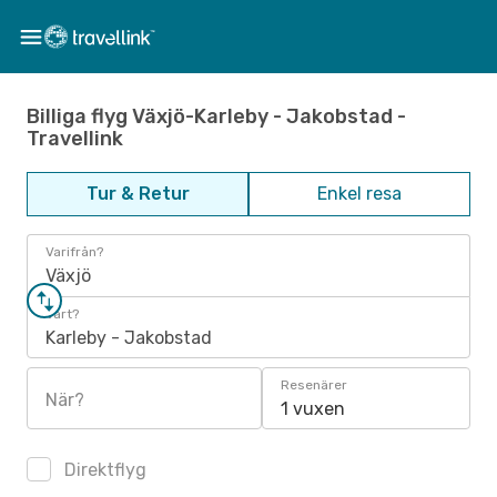
Billiga flyg Växjö-Karleby - Jakobstad -
Travellink
Tur & Retur
Enkel resa
Varifrån?
Växjö
Vart?
Karleby - Jakobstad
Resenärer
När?
1 vuxen
Direktflyg