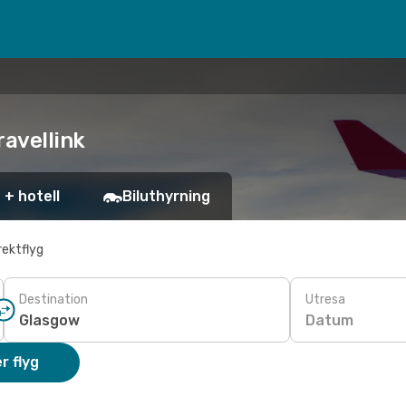
ravellink
 + hotell
Biluthyrning
rektflyg
Destination
Utresa
Datum
r flyg