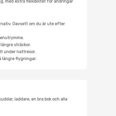
g, med extra flexibilitet för ändringar
rnativ. Oavsett om du är ute efter
a benutrymme.
längre sträckor.
lt under nattresor.
å längre flygningar.
kuddar, laddare, en bra bok och alla