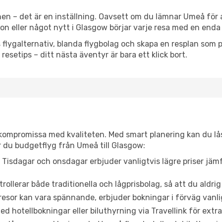
en – det är en inställning. Oavsett om du lämnar Umeå för 
tion eller något nytt i Glasgow börjar varje resa med en enda
flygalternativ, blanda flygbolag och skapa en resplan som pa
resetips – ditt nästa äventyr är bara ett klick bort.
t kompromissa med kvaliteten. Med smart planering kan du l
r du budgetflyg från Umeå till Glasgow:
Tisdagar och onsdagar erbjuder vanligtvis lägre priser jäm
trollerar både traditionella och lågprisbolag, så att du aldrig
or kan vara spännande, erbjuder bokningar i förväg vanligtv
d hotellbokningar eller biluthyrning via Travellink för extra