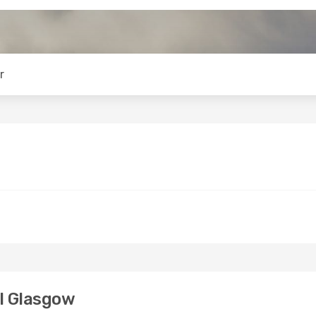
r
ll Glasgow