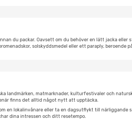
nan du packar. Oavsett om du behöver en lätt jacka eller st
romenadskor, solskyddsmedel eller ett paraply, beroende p
ska landmärken, matmarknader, kulturfestivaler och natursk
när finns det alltid något nytt att upptäcka.
en lokalinvånare eller ta en dagsutflykt till närliggande st
har dina intressen och ditt resetempo.