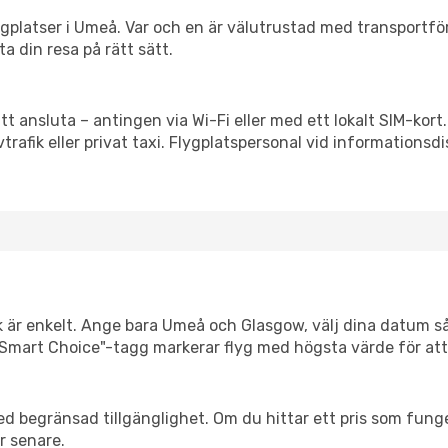
flygplatser i Umeå. Var och en är välutrustad med transportf
ta din resa på rätt sätt.
tt ansluta – antingen via Wi-Fi eller med ett lokalt SIM-kort.
vtrafik eller privat taxi. Flygplatspersonal vid informationsdi
k är enkelt. Ange bara Umeå och Glasgow, välj dina datum så v
Vår "Smart Choice"-tagg markerar flyg med högsta värde för at
d begränsad tillgänglighet. Om du hittar ett pris som funger
r senare.