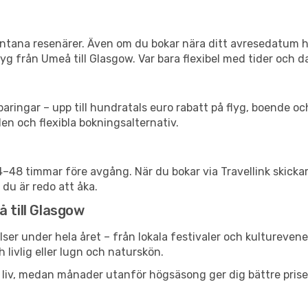
spontana resenärer. Även om du bokar nära ditt avresedatum 
g från Umeå till Glasgow. Var bara flexibel med tider och da
ringar – upp till hundratals euro rabatt på flyg, boende o
en och flexibla bokningsalternativ.
24–48 timmar före avgång. När du bokar via Travellink skick
 du är redo att åka.
 till Glasgow
lser under hela året – från lokala festivaler och kultureven
 livlig eller lugn och naturskön.
h liv, medan månader utanför högsäsong ger dig bättre pris