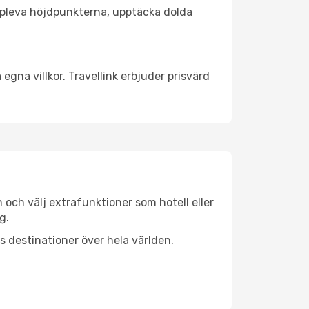
t uppleva höjdpunkterna, upptäcka dolda
egna villkor. Travellink erbjuder prisvärd
n och välj extrafunktioner som hotell eller
g.
ls destinationer över hela världen.