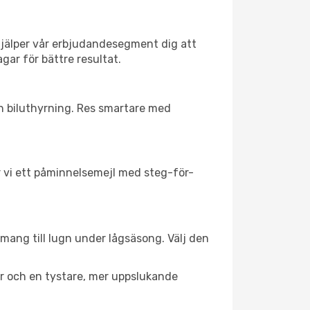
hjälper vår erbjudandesegment dig att
gar för bättre resultat.
ch biluthyrning. Res smartare med
ar vi ett påminnelsemejl med steg-för-
emang till lugn under lågsäsong. Välj den
er och en tystare, mer uppslukande