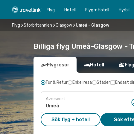
Flyg
Hotell
Flyg + Hotell
Hyrbil
Flyg
Storbritannien
Glasgow
Umeå - Glasgow
Billiga flyg Umeå-Glasgow - T
Flygresor
Hotell
Flyg
Tur & Retur
Enkel resa
Städer
Endast di
Avreseort
Sök flyg + hotell
Sök efte