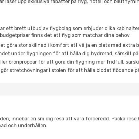
låser upp exklusiva rabatter på flyg, hotell och biluthyrnin
ar ett brett utbud av flygbolag som erbjuder olika kabinalte
udgetpriser finns det ett flyg som matchar dina behov.
et göra stor skillnad i komfort att välja en plats med extr
det under flygningen för att hålla dig hydrerad, särskilt på 
ler öronproppar för att göra din flygning mer fridfull, särski
 gör stretchövningar i stolen för att hålla blodet flödande p
itiden, innebär en smidig resa att vara förberedd. Packa rese 
nad och underhållen.