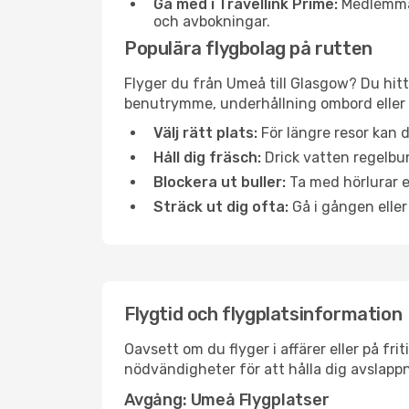
Gå med i Travellink Prime:
Medlemmar 
och avbokningar.
Populära flygbolag på rutten
Flyger du från Umeå till Glasgow? Du hitt
benutrymme, underhållning ombord eller b
Välj rätt plats:
För längre resor kan d
Håll dig fräsch:
Drick vatten regelbun
Blockera ut buller:
Ta med hörlurar el
Sträck ut dig ofta:
Gå i gången eller
Flygtid och flygplatsinformation
Oavsett om du flyger i affärer eller på fr
nödvändigheter för att hålla dig avslapp
Avgång: Umeå Flygplatser