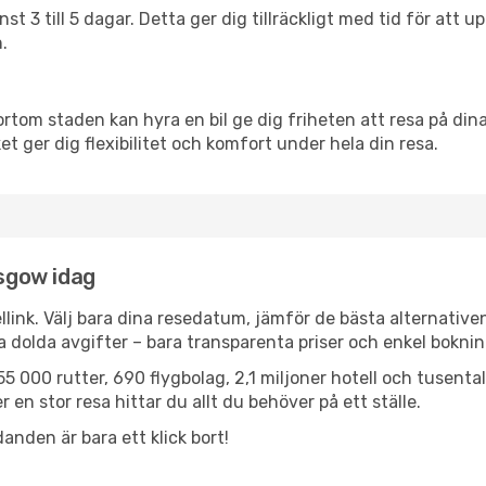
nst 3 till 5 dagar. Detta ger dig tillräckligt med tid för at
.
ortom staden kan hyra en bil ge dig friheten att resa på dina 
et ger dig flexibilitet och komfort under hela din resa.
asgow idag
llink. Välj bara dina resedatum, jämför de bästa alternative
ga dolda avgifter – bara transparenta priser och enkel boknin
5 000 rutter, 690 flygbolag, 2,1 miljoner hotell och tusenta
 en stor resa hittar du allt du behöver på ett ställe.
anden är bara ett klick bort!