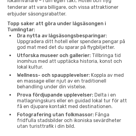
lokalinvånare – i din egen takt. Hotell och flyg
tenderar att vara billigare, och vissa attraktioner
erbjuder säsongsrabatter.
Topp saker att göra under lågsäsongen i
Tumlingtar:
Dra nytta av lågsäsongsbesparingar:
Uppgradera ditt hotell eller spendera pengar på
god mat med det du sparar på flygbiljetter.
Utforska museer och gallerier:
Tillbringa tid
inomhus med att upptäcka historia, konst och
lokal kultur.
Wellness- och spaupplevelser:
Koppla av med
en massage eller njut av en traditionell
behandling under din vistelse.
Prova fördjupande upplevelser:
Delta i en
matlagningskurs eller en guidad lokal tur för att
få en djupare kontakt med destinationen.
Fotografering utan folkmassor:
Fånga
fridfulla stadsbilder och ikoniska sevärdheter
utan turisttrafik i din bild.