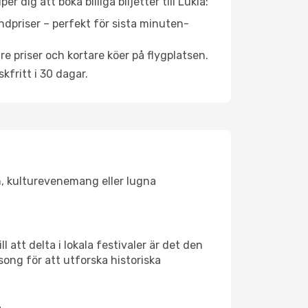
 dig att boka billiga biljetter till Lukla:
ndpriser – perfekt för sista minuten-
re priser och kortare köer på flygplatsen.
fritt i 30 dagar.
en, kulturevenemang eller lugna
 att delta i lokala festivaler är det den
ong för att utforska historiska