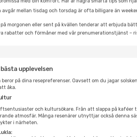
promissa med din komfort. Här är några smarta tips som hjälper
 avgår mellan tisdag och torsdag är ofta billigare än weeke
 på morgonen eller sent på kvällen tenderar att erbjuda bätt
a rabatter och förmåner med vår prenumerationstjänst – risk
n bästa upplevelsen
kla beror på dina resepreferenser. Oavsett om du jagar solsk
att åka.
ultur
tsentusiaster och kultursökare. Från att slappa på kaféer till
erande atmosfär. Många resenärer utnyttjar också denna säs
ykter i närheten.
ukla: