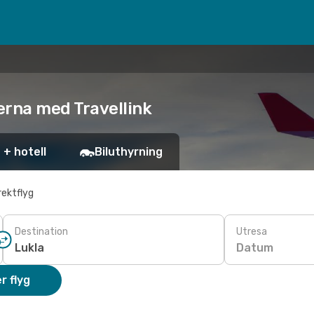
serna med Travellink
 + hotell
Biluthyrning
rektflyg
Destination
Utresa
Datum
r flyg