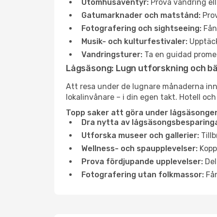
Utomhusäventyr:
Prova vandring ell
Gatumarknader och matstånd:
Prov
Fotografering och sightseeing:
Fång
Musik- och kulturfestivaler:
Upptäck
Vandringsturer:
Ta en guidad promen
Lågsäsong: Lugn utforskning och b
Att resa under de lugnare månaderna inneb
lokalinvånare – i din egen takt. Hotell och
Topp saker att göra under lågsäsongen 
Dra nytta av lågsäsongsbesparinga
Utforska museer och gallerier:
Tillb
Wellness- och spaupplevelser:
Koppl
Prova fördjupande upplevelser:
Del
Fotografering utan folkmassor:
Fån