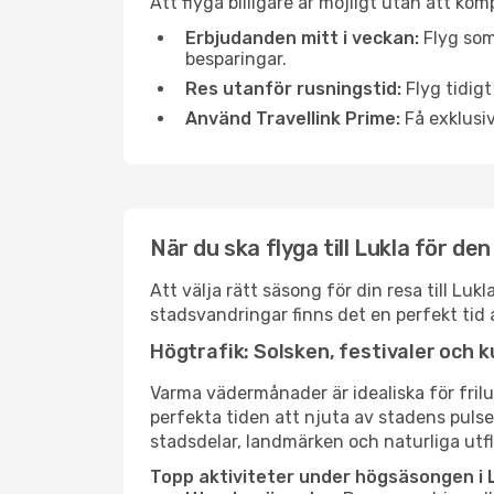
Att flyga billigare är möjligt utan att kom
Erbjudanden mitt i veckan:
Flyg som
besparingar.
Res utanför rusningstid:
Flyg tidigt
Använd Travellink Prime:
Få exklusiv
När du ska flyga till Lukla för de
Att välja rätt säsong för din resa till Lu
stadsvandringar finns det en perfekt tid 
Högtrafik: Solsken, festivaler och k
Varma vädermånader är idealiska för friluf
perfekta tiden att njuta av stadens puls
stadsdelar, landmärken och naturliga utfl
Topp aktiviteter under högsäsongen i L