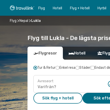
Flyg
Hotell
Flyg + Hotell
Hyrbil
Flyg
Nepal
Lukla
Flyg till Lukla - De lägsta pri
Flygresor
Hotell
Flyg
Tur & Retur
Enkel resa
Städer
Endast di
Avreseort
Sök flyg + hotell
Sök efte