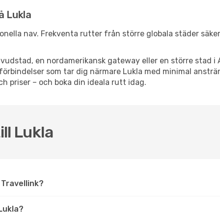
å Lukla
tionella nav. Frekventa rutter från större globala städer säke
vudstad, en nordamerikansk gateway eller en större stad i 
ppsförbindelser som tar dig närmare Lukla med minimal anstr
och priser – och boka din ideala rutt idag.
ill Lukla
å Travellink?
Lukla?