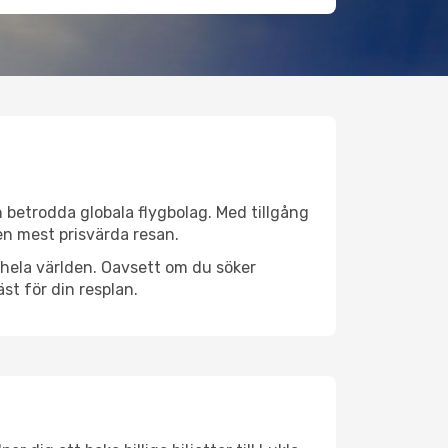
ån betrodda globala flygbolag. Med tillgång
 den mest prisvärda resan.
er hela världen. Oavsett om du söker
st för din resplan.