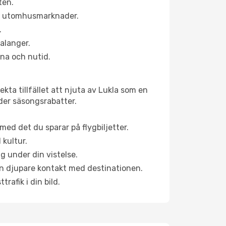
ten.
ns utomhusmarknader.
.
alanger.
na och nutid.
kta tillfället att njuta av Lukla som en
uder säsongsrabatter.
ed det du sparar på flygbiljetter.
 kultur.
g under din vistelse.
 en djupare kontakt med destinationen.
rafik i din bild.