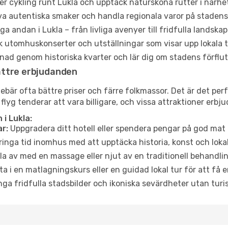
er cykling runt Lukla och upptäck natursköna rutter i närhe
a autentiska smaker och handla regionala varor på stade
a andan i Lukla – från livliga avenyer till fridfulla landskap
 utomhuskonserter och utställningar som visar upp lokala t
ad genom historiska kvarter och lär dig om stadens förflut
ättre erbjudanden
är ofta bättre priser och färre folkmassor. Det är det perfe
 flyg tenderar att vara billigare, och vissa attraktioner erbj
i Lukla:
r:
Uppgradera ditt hotell eller spendera pengar på god mat m
ringa tid inomhus med att upptäcka historia, konst och lokal
a av med en massage eller njut av en traditionell behandlin
ta i en matlagningskurs eller en guidad lokal tur för att få
ga fridfulla stadsbilder och ikoniska sevärdheter utan turistt