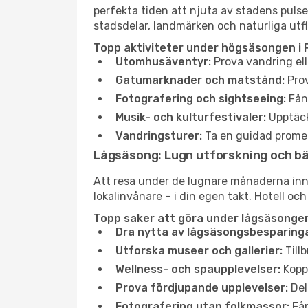
perfekta tiden att njuta av stadens puls
stadsdelar, landmärken och naturliga utfl
Topp aktiviteter under högsäsongen i 
Utomhusäventyr:
Prova vandring ell
Gatumarknader och matstånd:
Prov
Fotografering och sightseeing:
Fång
Musik- och kulturfestivaler:
Upptäck
Vandringsturer:
Ta en guidad promen
Lågsäsong: Lugn utforskning och b
Att resa under de lugnare månaderna inneb
lokalinvånare – i din egen takt. Hotell och
Topp saker att göra under lågsäsongen
Dra nytta av lågsäsongsbesparinga
Utforska museer och gallerier:
Tillb
Wellness- och spaupplevelser:
Koppl
Prova fördjupande upplevelser:
Del
Fotografering utan folkmassor:
Fån