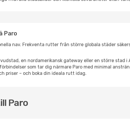
nå Paro
ionella nav. Frekventa rutter från större globala städer säker
vudstad, en nordamerikansk gateway eller en större stad i 
ppsförbindelser som tar dig närmare Paro med minimal ansträ
och priser – och boka din ideala rutt idag.
ill Paro