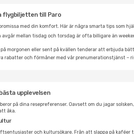
flygbiljetten till Paro
promissa med din komfort. Här är några smarta tips som hjälper
 avgår mellan tisdag och torsdag är ofta billigare än weeke
 på morgonen eller sent på kvällen tenderar att erbjuda bätt
a rabatter och förmåner med vår prenumerationstjänst – risk
n bästa upplevelsen
aro beror på dina resepreferenser. Oavsett om du jagar solske
att åka.
ultur
tsentusiaster och kultursökare. Från att slappa på kaféer till