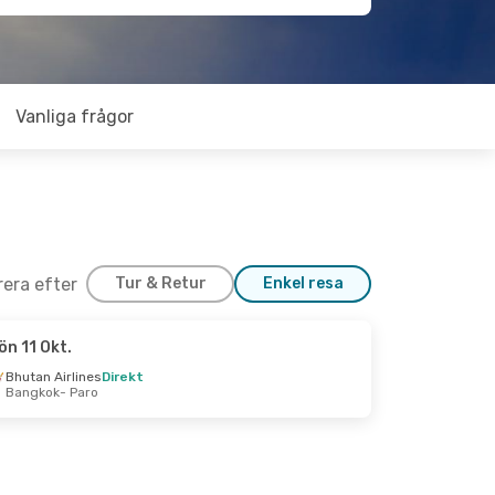
Vanliga frågor
trera efter
Tur & Retur
Enkel resa
ön 11 Okt.
Bhutan Airlines
Direkt
Bangkok
- Paro