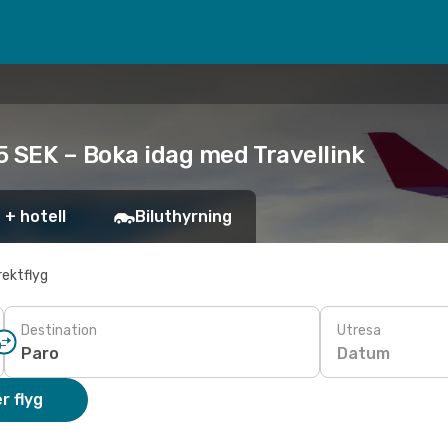
95 SEK – Boka idag med Travellink
 + hotell
Biluthyrning
rektflyg
Destination
Utresa
Datum
r flyg