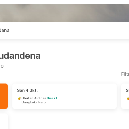
dena
judandena
ro
Fil
Sön 4 Okt.
S
 Fre 23 Okt.
Tors 1 Okt.
- Lör 10 Okt.
Bhutan Airlines
Direkt
Bangkok
- Paro
chnologies
Flexflights
Direkt
New Delhi
- Paro
Flexflights
Direkt
kt
Paro
- New Delhi