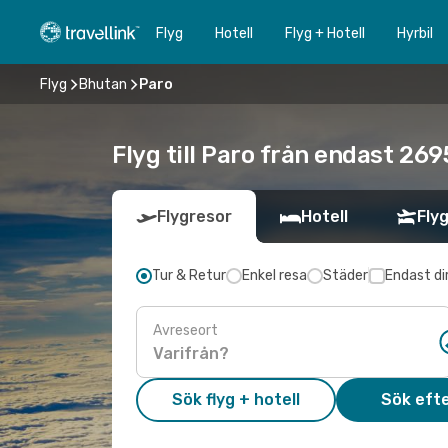
Flyg
Hotell
Flyg + Hotell
Hyrbil
Flyg
Bhutan
Paro
Flyg till Paro från endast 26
Flygresor
Hotell
Flyg
Tur & Retur
Enkel resa
Städer
Endast di
Avreseort
Sök flyg + hotell
Sök efte