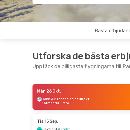
Bästa erbjudan
Utforska de bästa erb
Upptäck de billigaste flygningarna till Pa
Mån 26 Okt.
Tors 29 Okt.
- Sön 1 Nov.
Fre 16 Okt.
-
Hahn Air Technologies
Direkt
Katmandu
- Paro
Flexflights
Direkt
Hahn Air Te
Katmandu
- Paro
Direkt
Flexflights
Direkt
Dhaka
- Paro
Paro
- Katmandu
Druk Air
Dire
Paro
- Dhaka
Tis 15 Sep.
Flexflights
Direkt