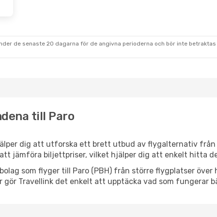
under de senaste 20 dagarna för de angivna perioderna och bör inte betraktas 
dena till Paro
hjälper dig att utforska ett brett utbud av flygalternativ frå
 att jämföra biljettpriser, vilket hjälper dig att enkelt hitta
ygbolag som flyger till Paro (PBH) från större flygplatser öve
r gör Travellink det enkelt att upptäcka vad som fungerar bä