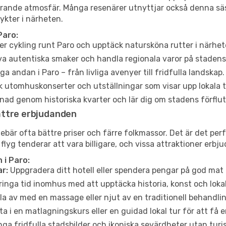
erande atmosfär. Många resenärer utnyttjar också denna säs
ykter i närheten.
Paro:
er cykling runt Paro och upptäck natursköna rutter i närhet
a autentiska smaker och handla regionala varor på stade
a andan i Paro – från livliga avenyer till fridfulla landskap.
 utomhuskonserter och utställningar som visar upp lokala t
ad genom historiska kvarter och lär dig om stadens förflut
ättre erbjudanden
är ofta bättre priser och färre folkmassor. Det är det perfe
 flyg tenderar att vara billigare, och vissa attraktioner erbj
 i Paro:
r:
Uppgradera ditt hotell eller spendera pengar på god mat m
ringa tid inomhus med att upptäcka historia, konst och lokal
a av med en massage eller njut av en traditionell behandlin
ta i en matlagningskurs eller en guidad lokal tur för att få
ga fridfulla stadsbilder och ikoniska sevärdheter utan turistt