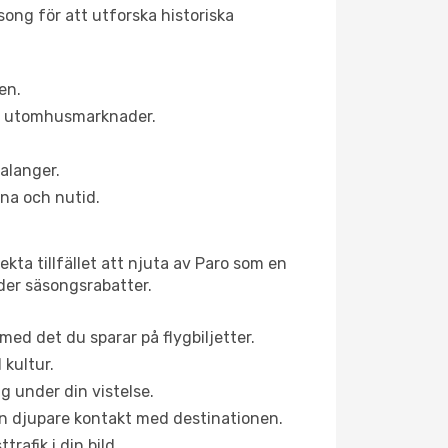
ong för att utforska historiska
en.
ns utomhusmarknader.
alanger.
na och nutid.
kta tillfället att njuta av Paro som en
uder säsongsrabatter.
ed det du sparar på flygbiljetter.
 kultur.
g under din vistelse.
 en djupare kontakt med destinationen.
rafik i din bild.