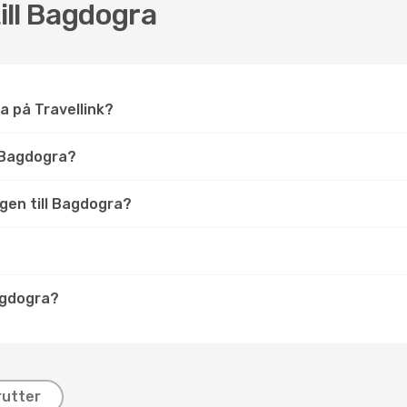
till Bagdogra
ra på Travellink?
 Bagdogra?
lygen till Bagdogra?
Bagdogra?
rutter