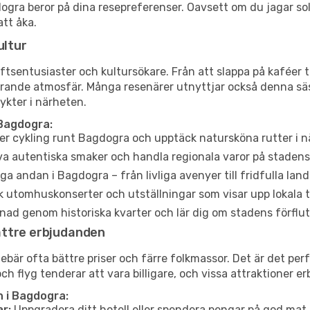
agdogra beror på dina resepreferenser. Oavsett om du jagar s
att åka.
ultur
tsentusiaster och kultursökare. Från att slappa på kaféer till
erande atmosfär. Många resenärer utnyttjar också denna säs
ykter i närheten.
 Bagdogra:
er cykling runt Bagdogra och upptäck natursköna rutter i n
a autentiska smaker och handla regionala varor på stade
a andan i Bagdogra – från livliga avenyer till fridfulla lan
 utomhuskonserter och utställningar som visar upp lokala t
ad genom historiska kvarter och lär dig om stadens förflut
ättre erbjudanden
är ofta bättre priser och färre folkmassor. Det är det perf
och flyg tenderar att vara billigare, och vissa attraktioner 
 i Bagdogra:
r:
Uppgradera ditt hotell eller spendera pengar på god mat m