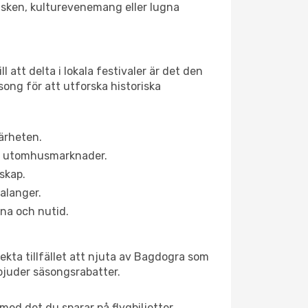
olsken, kulturevenemang eller lugna
 att delta i lokala festivaler är det den
ong för att utforska historiska
ärheten.
ns utomhusmarknader.
dskap.
alanger.
na och nutid.
ekta tillfället att njuta av Bagdogra som
erbjuder säsongsrabatter.
ed det du sparar på flygbiljetter.