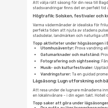
Att välja rätt säsong för din resa till B
stadsvandringar finns det en perfekt tid 
Högtrafik: Solsken, festivaler och k
Varma vädermånader är idealiska för friluf
perfekta tiden att njuta av stadens puls
stadsdelar, landmärken och naturliga utfl
Topp aktiviteter under högsäsongen i
Utomhusäventyr:
Prova vandring ell
Gatumarknader och matstånd:
Prov
Fotografering och sightseeing:
Fång
Musik- och kulturfestivaler:
Upptäck
Vandringsturer:
Ta en guidad promen
Lågsäsong: Lugn utforskning och b
Att resa under de lugnare månaderna inneb
en lokalinvånare – i din egen takt. Hotell 
Topp saker att göra under lågsäsongen
Dra nytta av lågsäsongsbesparinga