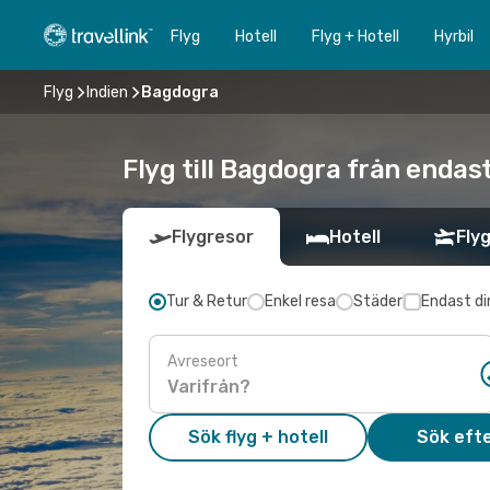
Flyg
Hotell
Flyg + Hotell
Hyrbil
Flyg
Indien
Bagdogra
Flyg till Bagdogra från endas
Flygresor
Hotell
Flyg
Tur & Retur
Enkel resa
Städer
Endast di
Avreseort
Sök flyg + hotell
Sök efte