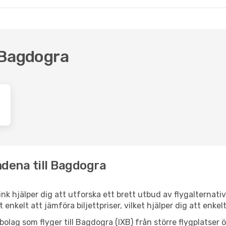
l Bagdogra
ndena till Bagdogra
ink hjälper dig att utforska ett brett utbud av flygalternat
et enkelt att jämföra biljettpriser, vilket hjälper dig att enke
ygbolag som flyger till Bagdogra (IXB) från större flygplatse