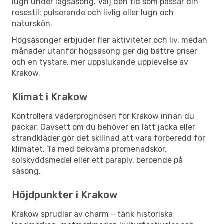
lugn under lågsäsong. Välj den tid som passar din
resestil: pulserande och livlig eller lugn och
naturskön.
Högsäsonger erbjuder fler aktiviteter och liv, medan
månader utanför högsäsong ger dig bättre priser
och en tystare, mer uppslukande upplevelse av
Krakow.
Klimat i Krakow
Kontrollera väderprognosen för Krakow innan du
packar. Oavsett om du behöver en lätt jacka eller
strandkläder gör det skillnad att vara förberedd för
klimatet. Ta med bekväma promenadskor,
solskyddsmedel eller ett paraply, beroende på
säsong.
Höjdpunkter i Krakow
Krakow sprudlar av charm – tänk historiska