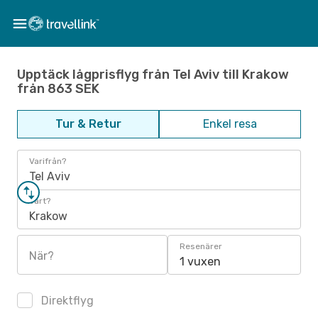
Upptäck lågprisflyg från Tel Aviv till Krakow
från 863 SEK
Tur & Retur
Enkel resa
Varifrån?
Tel Aviv
Vart?
Krakow
Resenärer
När?
1 vuxen
Direktflyg