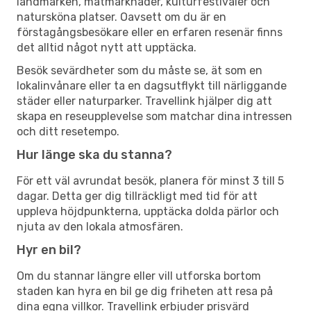
landmärken, matmarknader, kulturfestivaler och
natursköna platser. Oavsett om du är en
förstagångsbesökare eller en erfaren resenär finns
det alltid något nytt att upptäcka.
Besök sevärdheter som du måste se, ät som en
lokalinvånare eller ta en dagsutflykt till närliggande
städer eller naturparker. Travellink hjälper dig att
skapa en reseupplevelse som matchar dina intressen
och ditt resetempo.
Hur länge ska du stanna?
För ett väl avrundat besök, planera för minst 3 till 5
dagar. Detta ger dig tillräckligt med tid för att
uppleva höjdpunkterna, upptäcka dolda pärlor och
njuta av den lokala atmosfären.
Hyr en bil?
Om du stannar längre eller vill utforska bortom
staden kan hyra en bil ge dig friheten att resa på
dina egna villkor. Travellink erbjuder prisvärd