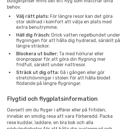
budgetpriser finns det ett flyg som matchar dina
behov.
Välj rätt plats:
För längre resor kan det göra
stor skillnad i komfort att välja en plats med
extra benutrymme.
Håll dig fräsch:
Drick vatten regelbundet under
flygningen för att hålla dig hydrerad, särskilt på
längre sträckor.
Blockera ut buller:
Ta med hörlurar eller
öronproppar för att göra din flygning mer
fridfull, särskilt under nattresor.
Sträck ut dig ofta:
Gå i gången eller gör
stretchövningar i stolen för att hålla blodet
flödande på längre flygningar.
Flygtid och flygplatsinformation
Oavsett om du flyger i affärer eller på fritiden,
innebär en smidig resa att vara förberedd. Packa
rese kuddar, laddare, en bra bok och alla
nödvändigheter för att hålla dig avslappnad och