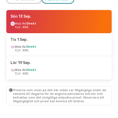
Lör 3 Okt.
Sön 13 Sep.
- Lör 10 Okt.
Lot Polish Airlines
Wizz Air
Direkt
1 Mellanlandning
TLV
- KRK
TLV
- KRK
Wizz Air
Direkt
KRK
- TLV
Tis 1 Sep.
Wizz Air
Direkt
Fre 28 Aug.
TLV
- KRK
- Mån 31 Aug.
Lot Polish Airlines
Direkt
TLV
- KRK
Lör 19 Sep.
Wizz Air
Direkt
KRK
- TLV
Wizz Air
Direkt
TLV
- KRK
Priserna som visas på den här sidan var tillgängliga under de
senaste 20 dagarna för de angivna perioderna och bör inte
betraktas som det slutgiltiga erbjudna priset. Observera att
tillgänglighet och priser kan komma att ändras.