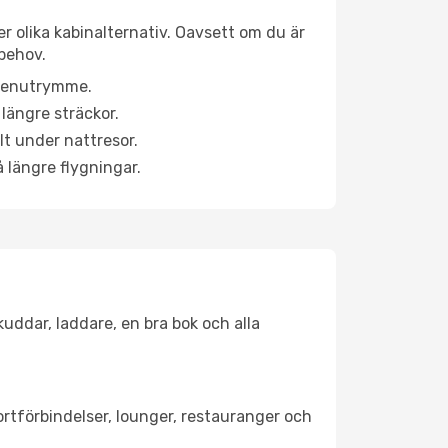
r olika kabinalternativ. Oavsett om du är
behov.
a benutrymme.
längre sträckor.
lt under nattresor.
å längre flygningar.
kuddar, laddare, en bra bok och alla
portförbindelser, lounger, restauranger och