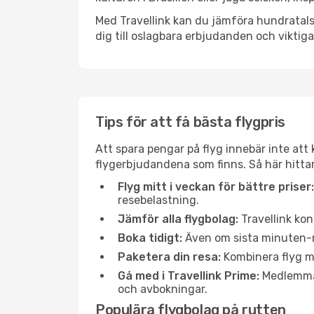
Med Travellink kan du jämföra hundratals 
dig till oslagbara erbjudanden och viktiga 
Tips för att få bästa flygpris
Att spara pengar på flyg innebär inte at
flygerbjudandena som finns. Så här hittar
Flyg mitt i veckan för bättre priser:
resebelastning.
Jämför alla flygbolag:
Travellink kon
Boka tidigt:
Även om sista minuten-res
Paketera din resa:
Kombinera flyg me
Gå med i Travellink Prime:
Medlemmar 
och avbokningar.
Populära flygbolag på rutten