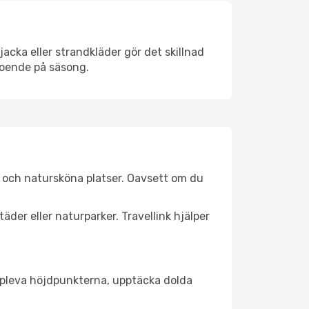
acka eller strandkläder gör det skillnad
roende på säsong.
r och natursköna platser. Oavsett om du
äder eller naturparker. Travellink hjälper
t uppleva höjdpunkterna, upptäcka dolda