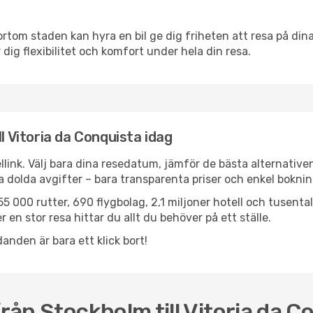
ortom staden kan hyra en bil ge dig friheten att resa på dina 
r dig flexibilitet och komfort under hela din resa.
l Vitoria da Conquista idag
llink. Välj bara dina resedatum, jämför de bästa alternative
ga dolda avgifter – bara transparenta priser och enkel boknin
5 000 rutter, 690 flygbolag, 2,1 miljoner hotell och tusenta
 en stor resa hittar du allt du behöver på ett ställe.
anden är bara ett klick bort!
från Stockholm till Vitoria da C