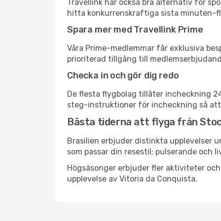
Travellink har också bra alternativ för 
hitta konkurrenskraftiga sista minuten-fly
Spara mer med Travellink Prime
Våra Prime-medlemmar får exklusiva bespa
prioriterad tillgång till medlemserbjudand
Checka in och gör dig redo
De flesta flygbolag tillåter incheckning 
steg-instruktioner för incheckning så att
Bästa tiderna att flyga från Stoc
Brasilien erbjuder distinkta upplevelser u
som passar din resestil: pulserande och li
Högsäsonger erbjuder fler aktiviteter oc
upplevelse av Vitoria da Conquista.