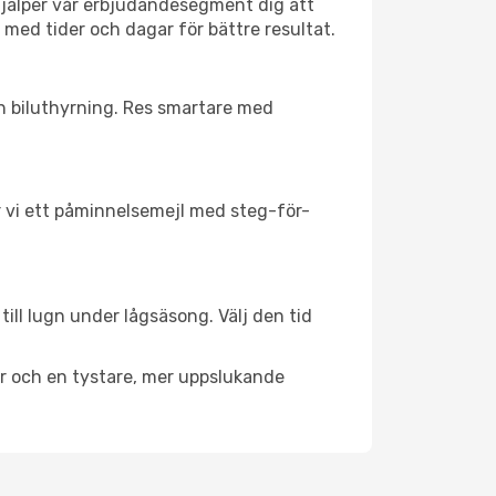
hjälper vår erbjudandesegment dig att
l med tider och dagar för bättre resultat.
ch biluthyrning. Res smartare med
ar vi ett påminnelsemejl med steg-för-
till lugn under lågsäsong. Välj den tid
er och en tystare, mer uppslukande