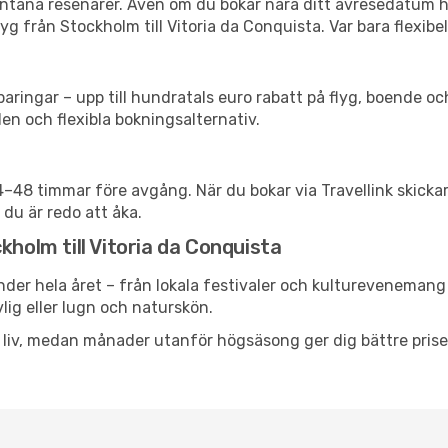
spontana resenärer. Även om du bokar nära ditt avresedatum 
g från Stockholm till Vitoria da Conquista. Var bara flexibe
ringar – upp till hundratals euro rabatt på flyg, boende o
en och flexibla bokningsalternativ.
24–48 timmar före avgång. När du bokar via Travellink skick
 du är redo att åka.
kholm till Vitoria da Conquista
nder hela året – från lokala festivaler och kulturevenemang 
vlig eller lugn och naturskön.
h liv, medan månader utanför högsäsong ger dig bättre pris