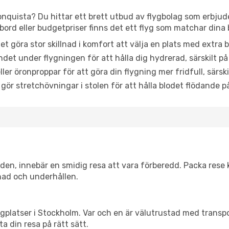
Conquista? Du hittar ett brett utbud av flygbolag som erbjude
rd eller budgetpriser finns det ett flyg som matchar dina 
et göra stor skillnad i komfort att välja en plats med extr
det under flygningen för att hålla dig hydrerad, särskilt på 
ler öronproppar för att göra din flygning mer fridfull, särski
 gör stretchövningar i stolen för att hålla blodet flödande p
itiden, innebär en smidig resa att vara förberedd. Packa rese 
nad och underhållen.
flygplatser i Stockholm. Var och en är välutrustad med trans
ta din resa på rätt sätt.