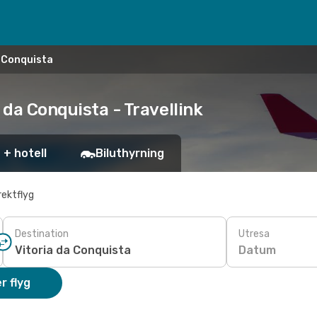
a Conquista
 da Conquista - Travellink
 + hotell
Biluthyrning
rektflyg
Destination
Utresa
Datum
r flyg