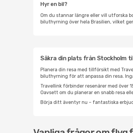
Hyr en bil?
Om du stannar längre eller vill utforska b
biluthyrning över hela Brasilien, vilket ge
Säkra din plats från Stockholm til
Planera din resa med tillförsikt med Trave
biluthyrning för att anpassa din resa. In
Travellink förbinder resenärer med över 15
Oavsett om du planerar en snabb resa eller
Börja ditt äventyr nu – fantastiska erbjud
Vanliga frågor om flyg 