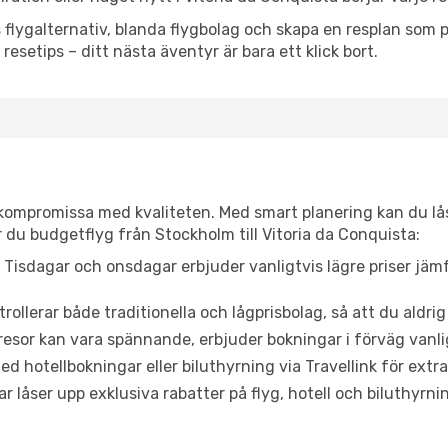
flygalternativ, blanda flygbolag och skapa en resplan som pa
resetips – ditt nästa äventyr är bara ett klick bort.
t kompromissa med kvaliteten. Med smart planering kan du l
 du budgetflyg från Stockholm till Vitoria da Conquista:
Tisdagar och onsdagar erbjuder vanligtvis lägre priser jäm
trollerar både traditionella och lågprisbolag, så att du aldrig
or kan vara spännande, erbjuder bokningar i förväg vanligtv
d hotellbokningar eller biluthyrning via Travellink för extra
låser upp exklusiva rabatter på flyg, hotell och biluthyrnin