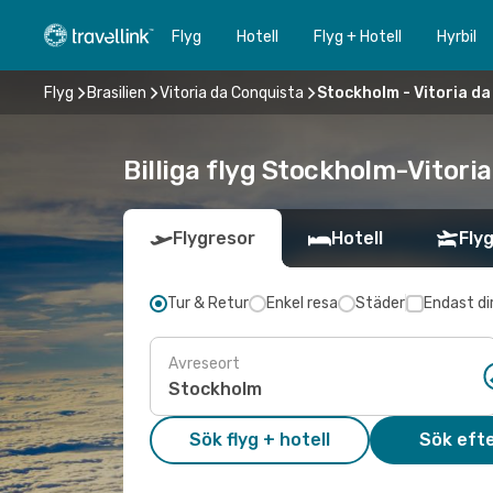
Flyg
Hotell
Flyg + Hotell
Hyrbil
Flyg
Brasilien
Vitoria da Conquista
Stockholm - Vitoria d
Billiga flyg Stockholm-Vitoria
Flygresor
Hotell
Flyg
Tur & Retur
Enkel resa
Städer
Endast di
Avreseort
Sök flyg + hotell
Sök efte