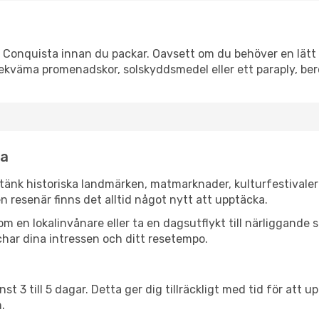
 Conquista innan du packar. Oavsett om du behöver en lätt j
bekväma promenadskor, solskyddsmedel eller ett paraply, be
ta
 tänk historiska landmärken, matmarknader, kulturfestivale
n resenär finns det alltid något nytt att upptäcka.
en lokalinvånare eller ta en dagsutflykt till närliggande st
har dina intressen och ditt resetempo.
nst 3 till 5 dagar. Detta ger dig tillräckligt med tid för at
.