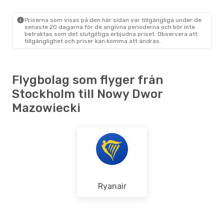
STO
- WMI
Ryanair
Direkt
WMI
- STO
Priserna som visas på den här sidan var tillgängliga under de
senaste 20 dagarna för de angivna perioderna och bör inte
betraktas som det slutgiltiga erbjudna priset. Observera att
tillgänglighet och priser kan komma att ändras.
Flygbolag som flyger från
Stockholm till Nowy Dwor
Mazowiecki
Ryanair