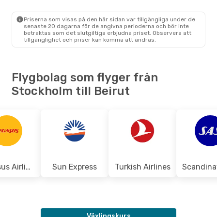
Scandinavian Airlines
Direkt
STO
- BEY
Scandinavian Airlines
Direkt
Priserna som visas på den här sidan var tillgängliga under de
BEY
- STO
senaste 20 dagarna för de angivna perioderna och bör inte
betraktas som det slutgiltiga erbjudna priset. Observera att
tillgänglighet och priser kan komma att ändras.
Flygbolag som flyger från
Stockholm till Beirut
Pegasus Airlines
Sun Express
Turkish Airlines
Växlingskurs