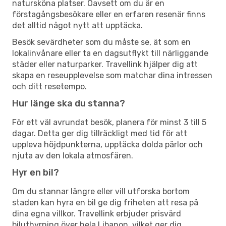
natursköna platser. Oavsett om du är en
förstagångsbesökare eller en erfaren resenär finns
det alltid något nytt att upptäcka.
Besök sevärdheter som du måste se, ät som en
lokalinvånare eller ta en dagsutflykt till närliggande
städer eller naturparker. Travellink hjälper dig att
skapa en reseupplevelse som matchar dina intressen
och ditt resetempo.
Hur länge ska du stanna?
För ett väl avrundat besök, planera för minst 3 till 5
dagar. Detta ger dig tillräckligt med tid för att
uppleva höjdpunkterna, upptäcka dolda pärlor och
njuta av den lokala atmosfären.
Hyr en bil?
Om du stannar längre eller vill utforska bortom
staden kan hyra en bil ge dig friheten att resa på
dina egna villkor. Travellink erbjuder prisvärd
biluthyrning över hela Libanon, vilket ger dig