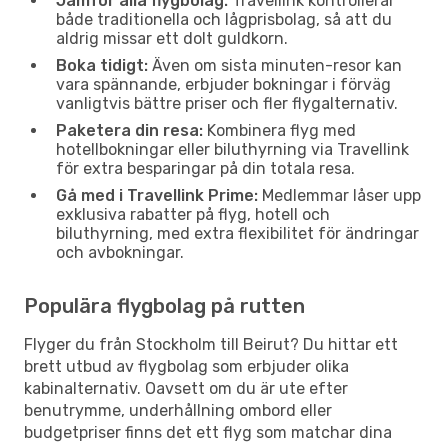
Jämför alla flygbolag:
Travellink kontrollerar
både traditionella och lågprisbolag, så att du
aldrig missar ett dolt guldkorn.
Boka tidigt:
Även om sista minuten-resor kan
vara spännande, erbjuder bokningar i förväg
vanligtvis bättre priser och fler flygalternativ.
Paketera din resa:
Kombinera flyg med
hotellbokningar eller biluthyrning via Travellink
för extra besparingar på din totala resa.
Gå med i Travellink Prime:
Medlemmar låser upp
exklusiva rabatter på flyg, hotell och
biluthyrning, med extra flexibilitet för ändringar
och avbokningar.
Populära flygbolag på rutten
Flyger du från Stockholm till Beirut? Du hittar ett
brett utbud av flygbolag som erbjuder olika
kabinalternativ. Oavsett om du är ute efter
benutrymme, underhållning ombord eller
budgetpriser finns det ett flyg som matchar dina