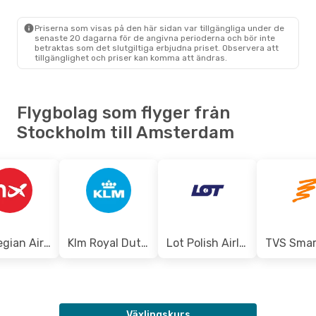
Priserna som visas på den här sidan var tillgängliga under de
Tis 15 Sep.
- Ons 16 Sep.
senaste 20 dagarna för de angivna perioderna och bör inte
betraktas som det slutgiltiga erbjudna priset. Observera att
Norwegian Air Sweden
tillgänglighet och priser kan komma att ändras.
Direkt
STO
- AMS
Norwegian Air Sweden
Direkt
AMS
- STO
Flygbolag som flyger från
Stockholm till Amsterdam
Norwegian Air Sweden
Klm Royal Dutch Airlines
Lot Polish Airlines
Växlingskurs