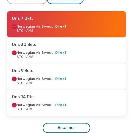
Tis 29 Sep.
Ons 7 Okt.
- Ons 30 Sep.
Norwegian Air Sweden
Norwegian Air Sweden
Direkt
Direkt
STO
- AMS
STO
- AMS
Norwegian Air Sweden
Direkt
Ons 30 Sep.
AMS
- STO
Norwegian Air Sweden
Direkt
STO
- AMS
Tors 1 Okt.
- Tis 6 Okt.
Norwegian Air Sweden
Ons 9 Sep.
Direkt
STO
- AMS
Norwegian Air Sweden
Direkt
Norwegian Air Sweden
STO
- AMS
Direkt
AMS
- STO
Ons 14 Okt.
Tis 13 Okt.
- Tis 20 Okt.
Norwegian Air Sweden
Direkt
STO
- AMS
Norwegian Air Sweden
Direkt
STO
- AMS
Norwegian Air Sweden
Visa mer
Direkt
AMS
- STO