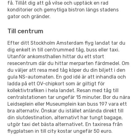
få. Tillåt dig att gå vilse och upptäck en rad
konditorier och gemytliga bistron längs stadens
gator och gränder.
Till centrum
Efter ditt Stockholm Amsterdam flyg landat tar du
dig enkelt in till centrummed tåg, buss eller taxi.
Utanför ankomsthallen hittar du ett stort
resecentrum där du hittar merparten färdmedel. Om
du väljer att resa med tåg köper du din biljett i den
gula NS-automaten. En god idé är att inhandla och
ladda på ett OV-chipkort som är giltigt för
kollektivtrafiken i hela landet. Resan med tåg till
centralstationen tar ungefär 15 minuter. Bor du nära
Leidseplein eller Museumplein kan buss 197 vara ett
bra alternativ. Önskar du istället anlända direkt till
din slutdestination, alternativt har tungt bagage,
utgör taxi det bästa alternativet. En taxiresa från
flygplatsen in till city kostar ungefär 50 euro.