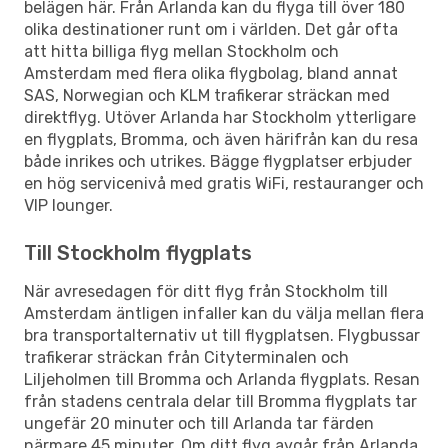
belägen här. Från Arlanda kan du flyga till över 180
olika destinationer runt om i världen. Det går ofta
att hitta billiga flyg mellan Stockholm och
Amsterdam med flera olika flygbolag, bland annat
SAS, Norwegian och KLM trafikerar sträckan med
direktflyg. Utöver Arlanda har Stockholm ytterligare
en flygplats, Bromma, och även härifrån kan du resa
både inrikes och utrikes. Bägge flygplatser erbjuder
en hög servicenivå med gratis WiFi, restauranger och
VIP lounger.
Till Stockholm flygplats
När avresedagen för ditt flyg från Stockholm till
Amsterdam äntligen infaller kan du välja mellan flera
bra transportalternativ ut till flygplatsen. Flygbussar
trafikerar sträckan från Cityterminalen och
Liljeholmen till Bromma och Arlanda flygplats. Resan
från stadens centrala delar till Bromma flygplats tar
ungefär 20 minuter och till Arlanda tar färden
närmare 45 minuter. Om ditt flyg avgår från Arlanda