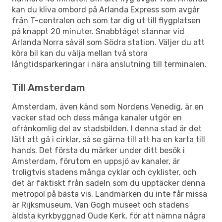
kan du kliva ombord på Arlanda Express som avgår
från T-centralen och som tar dig ut till flygplatsen
på knappt 20 minuter. Snabbtåget stannar vid
Arlanda Norra såväl som Södra station. Väljer du att
köra bil kan du välja mellan två stora
långtidsparkeringar i nära anslutning till terminalen.
Till Amsterdam
Amsterdam, även känd som Nordens Venedig, är en
vacker stad och dess många kanaler utgör en
ofrånkomlig del av stadsbilden. I denna stad är det
lätt att gå i cirklar, så se gärna till att ha en karta till
hands. Det första du märker under ditt besök i
Amsterdam, förutom en uppsjö av kanaler, är
troligtvis stadens många cyklar och cyklister, och
det är faktiskt från sadeln som du upptäcker denna
metropol på bästa vis. Landmärken du inte får missa
är Rijksmuseum, Van Gogh museet och stadens
äldsta kyrkbyggnad Oude Kerk, för att nämna några