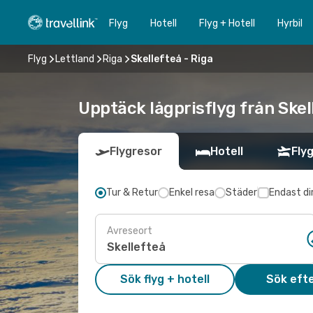
Flyg
Hotell
Flyg + Hotell
Hyrbil
Flyg
Lettland
Riga
Skellefteå - Riga
Upptäck lågprisflyg från Skell
Flygresor
Hotell
Flyg
Tur & Retur
Enkel resa
Städer
Endast di
Avreseort
Sök flyg + hotell
Sök efte