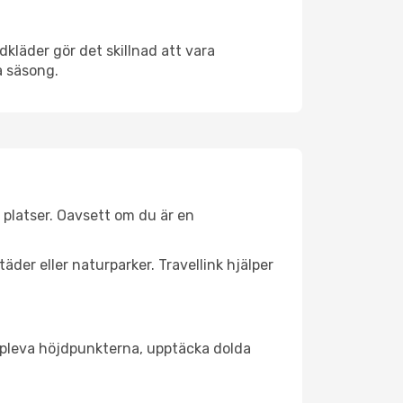
kläder gör det skillnad att vara
å säsong.
 platser. Oavsett om du är en
äder eller naturparker. Travellink hjälper
t uppleva höjdpunkterna, upptäcka dolda