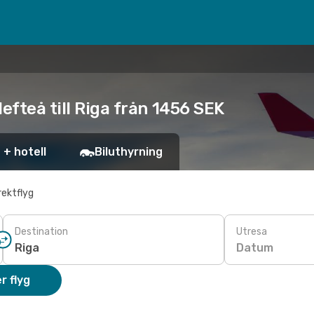
efteå till Riga från 1456 SEK
 + hotell
Biluthyrning
rektflyg
Destination
Utresa
Datum
r flyg