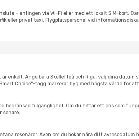
nsluta – antingen via Wi-Fi eller med ett lokalt SIM-kort. Dä
afik eller privat taxi. Flygplatspersonal vid informationsdiska
 är enkelt. Ange bara Skellefteå och Riga, välj dina datum så 
Vår "Smart Choice"-tagg markerar flyg med högsta värde för at
d begränsad tillgänglighet. Om du hittar ett pris som funger
r senare.
spontana resenärer. Även om du bokar nära ditt avresedatum 