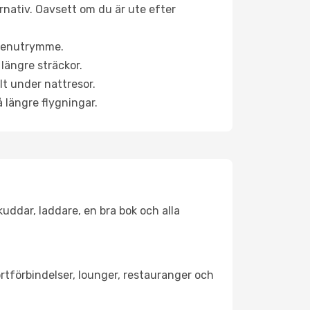
ernativ. Oavsett om du är ute efter
a benutrymme.
längre sträckor.
lt under nattresor.
å längre flygningar.
kuddar, laddare, en bra bok och alla
portförbindelser, lounger, restauranger och