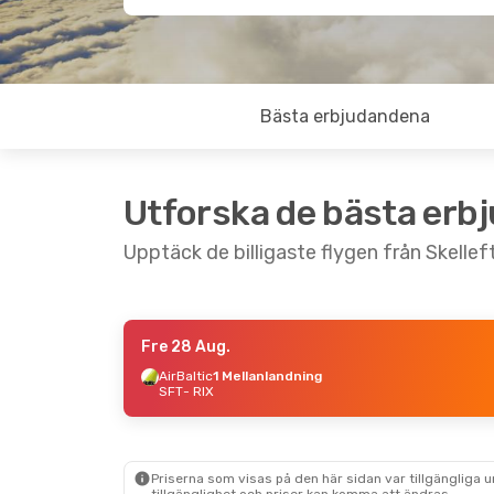
Bästa erbjudandena
Utforska de bästa erb
Upptäck de billigaste flygen från Skelleft
Fre 28 Aug.
Ons 16 Sep.
- Fre 18 Sep.
AirBaltic
1 Mellanlandning
SFT
- RIX
Scandinavian Airlines
2 Mellanlandningar
SFT
- RIX
Scandinavian Airlines
2 Mellanlandningar
RIX
- SFT
Priserna som visas på den här sidan var tillgängliga 