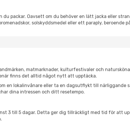
 du packar. Oavsett om du behöver en lätt jacka eller strand
romenadskor, solskyddsmedel eller ett paraply, beroende p
 landmärken, matmarknader, kulturfestivaler och natursköna
när finns det alltid något nytt att upptäcka.
en lokalinvånare eller ta en dagsutflykt till närliggande st
har dina intressen och ditt resetempo.
nst 3 till 5 dagar. Detta ger dig tillräckligt med tid för at
.