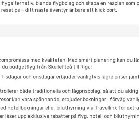
flygalternativ, blanda flygbolag och skapa en resplan som pa
resetips – ditt nästa äventyr är bara ett klick bort.
t kompromissa med kvaliteten. Med smart planering kan du l
du budgetflyg från Skellefteå till Riga:
Tisdagar och onsdagar erbjuder vanligtvis lägre priser jäm
trollerar både traditionella och lågprisbolag, så att du aldrig
or kan vara spännande, erbjuder bokningar i förväg vanligtv
d hotellbokningar eller biluthyrning via Travellink för extra
låser upp exklusiva rabatter på flyg, hotell och biluthyrnin