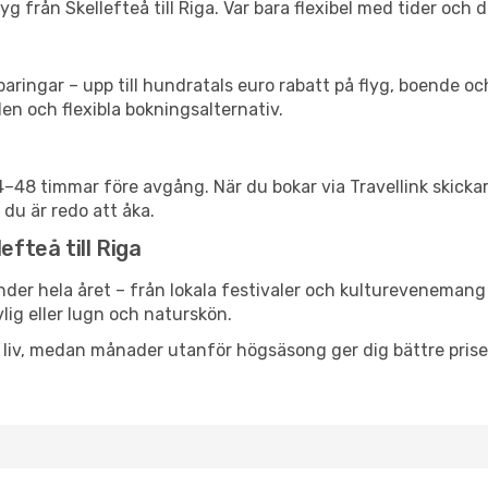
g från Skellefteå till Riga. Var bara flexibel med tider och d
ringar – upp till hundratals euro rabatt på flyg, boende o
en och flexibla bokningsalternativ.
24–48 timmar före avgång. När du bokar via Travellink skick
 du är redo att åka.
efteå till Riga
nder hela året – från lokala festivaler och kulturevenemang t
vlig eller lugn och naturskön.
h liv, medan månader utanför högsäsong ger dig bättre pris