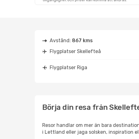
tillgänglighet och priser kan komma att ändras.
Avstånd:
867 kms
Flygplatser Skellefteå
Flygplatser Riga
Börja din resa från Skellefte
Resor handlar om mer än bara destination
i Lettland eller jaga solsken, inspiration 