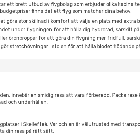
ttar ett brett utbud av flygbolag som erbjuder olika kabinalt
udgetpriser finns det ett flyg som matchar dina behov.
et göra stor skillnad i komfort att välja en plats med extr
det under flygningen för att hålla dig hydrerad, särskilt på 
ler öronproppar för att göra din flygning mer fridfull, särski
 gör stretchövningar i stolen för att hålla blodet flödande p
itiden, innebär en smidig resa att vara förberedd. Packa rese 
nad och underhållen.
flygplatser i Skellefteå. Var och en är välutrustad med trans
ta din resa på rätt sätt.