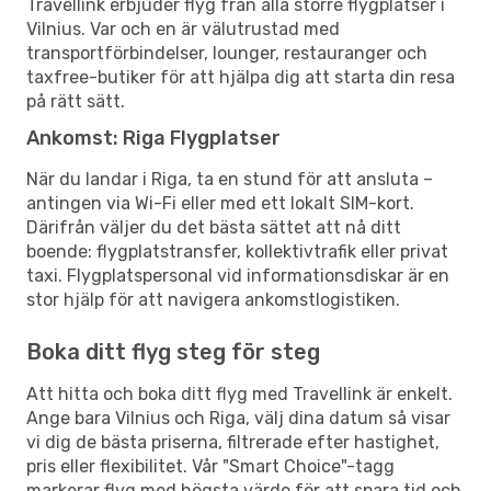
Travellink erbjuder flyg från alla större flygplatser i
Vilnius. Var och en är välutrustad med
transportförbindelser, lounger, restauranger och
taxfree-butiker för att hjälpa dig att starta din resa
på rätt sätt.
Ankomst: Riga Flygplatser
När du landar i Riga, ta en stund för att ansluta –
antingen via Wi-Fi eller med ett lokalt SIM-kort.
Därifrån väljer du det bästa sättet att nå ditt
boende: flygplatstransfer, kollektivtrafik eller privat
taxi. Flygplatspersonal vid informationsdiskar är en
stor hjälp för att navigera ankomstlogistiken.
Boka ditt flyg steg för steg
Att hitta och boka ditt flyg med Travellink är enkelt.
Ange bara Vilnius och Riga, välj dina datum så visar
vi dig de bästa priserna, filtrerade efter hastighet,
pris eller flexibilitet. Vår "Smart Choice"-tagg
markerar flyg med högsta värde för att spara tid och