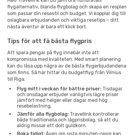
Med Travellink kan du jämföra hundratals
flygalternativ, blanda flygbolag och skapa en resplan
som passar din resestil och budget. Vi kopplar dig till
oslagbara erbjudanden och viktiga resetips – ditt
nästa äventyr är bara ett klick bort.
Tips för att få bästa flygpris
Att spara pengar på flyg innebär inte att
kompromissa med kvaliteten. Med smart planering
kan du låsa upp några av de bästa flygerbjudandena
som finns. Så här hittar du budgetflyg från Vilnius
till Riga:
Flyg mitt i veckan för bättre priser:
Tisdagar
och onsdagar erbjuder vanligtvis lägre priser
jämfört med helger eller dagar med hög
resebelastning.
Jämför alla flygbolag:
Travellink kontrollerar
både traditionella och lågprisbolag, så att du
aldrig missar ett dolt guldkorn.
Boka tidigt:
Även om sista minuten-resor kan