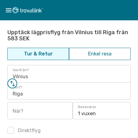
Upptäck lågprisflyg från Vilnius till Riga från
583 SEK
Tur & Retur
Enkel resa
Varifrån?
Vilnius
Vart?
Riga
Resenärer
När?
1 vuxen
Direktflyg