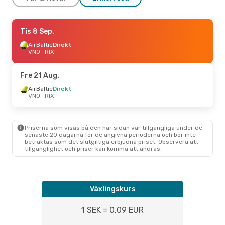
Lör 19 Sep.
Tis 8 Sep.
- Ons 23 Sep.
AirBaltic
AirBaltic
Direkt
Direkt
VNO
VNO
- RIX
- RIX
AirBaltic
Direkt
RIX
- VNO
Fre 21 Aug.
AirBaltic
Direkt
VNO
- RIX
Priserna som visas på den här sidan var tillgängliga under de
senaste 20 dagarna för de angivna perioderna och bör inte
betraktas som det slutgiltiga erbjudna priset. Observera att
tillgänglighet och priser kan komma att ändras.
Växlingskurs
1 SEK = 0.09 EUR