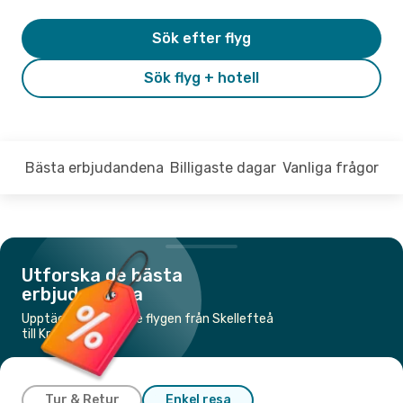
Sök efter flyg
Sök flyg + hotell
Bästa erbjudandena
Billigaste dagar
Vanliga frågor
Utforska de bästa
erbjudandena
Upptäck de billigaste flygen från Skellefteå
till Krakow
Tur & Retur
Enkel resa