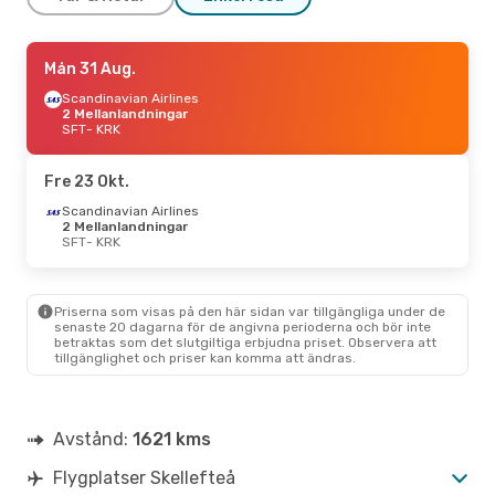
Mån 7 Sep.
Mån 31 Aug.
- Tors 10 Sep.
Scandinavian Airlines
Scandinavian Airlines
2 Mellanlandningar
2 Mellanlandningar
SFT
SFT
- KRK
- KRK
Norwegian Air Sweden
1 Mellanlandning
KRK
- SFT
Fre 23 Okt.
Scandinavian Airlines
Tors 15 Okt.
2 Mellanlandningar
- Sön 18 Okt.
SFT
- KRK
Scandinavian Airlines
2 Mellanlandningar
SFT
- KRK
Scandinavian Airlines
Priserna som visas på den här sidan var tillgängliga under de
2 Mellanlandningar
senaste 20 dagarna för de angivna perioderna och bör inte
KRK
- SFT
betraktas som det slutgiltiga erbjudna priset. Observera att
tillgänglighet och priser kan komma att ändras.
Tors 27 Aug.
- Mån 7 Sep.
Klm Royal Dutch Airlines
2 Mellanlandningar
Avstånd:
1621 kms
SFT
- KRK
Scandinavian Airlines
Flygplatser Skellefteå
2 Mellanlandningar
KRK
- SFT