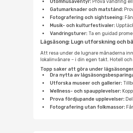
Utomhusäventyr:
Prova vandring ell
Gatumarknader och matstånd:
Prov
Fotografering och sightseeing:
Fång
Musik- och kulturfestivaler:
Upptäck
Vandringsturer:
Ta en guidad promen
Lågsäsong: Lugn utforskning och b
Att resa under de lugnare månaderna inneb
lokalinvånare – i din egen takt. Hotell och
Topp saker att göra under lågsäsongen 
Dra nytta av lågsäsongsbesparinga
Utforska museer och gallerier:
Tillb
Wellness- och spaupplevelser:
Koppl
Prova fördjupande upplevelser:
Del
Fotografering utan folkmassor:
Fån