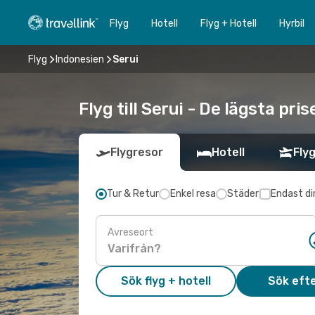
Flyg
Hotell
Flyg + Hotell
Hyrbil
Flyg
Indonesien
Serui
Flyg till Serui - De lägsta pri
Flygresor
Hotell
Flyg
Tur & Retur
Enkel resa
Städer
Endast di
Avreseort
Sök flyg + hotell
Sök efte