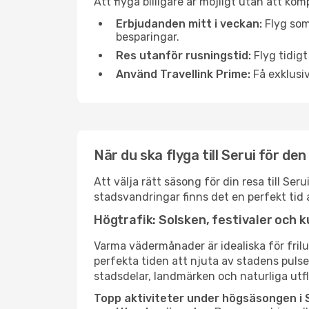
Att flyga billigare är möjligt utan att kom
Erbjudanden mitt i veckan:
Flyg som
besparingar.
Res utanför rusningstid:
Flyg tidigt
Använd Travellink Prime:
Få exklusiv
När du ska flyga till Serui för de
Att välja rätt säsong för din resa till Se
stadsvandringar finns det en perfekt tid 
Högtrafik: Solsken, festivaler och k
Varma vädermånader är idealiska för friluf
perfekta tiden att njuta av stadens puls
stadsdelar, landmärken och naturliga utfl
Topp aktiviteter under högsäsongen i S