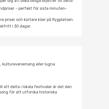
 dig att boka billiga biljetter till Serui:
ndpriser – perfekt för sista minuten-
re priser och kortare köer på flygplatsen.
fritt i 30 dagar.
en, kulturevenemang eller lugna
 att delta i lokala festivaler är det den
ong för att utforska historiska