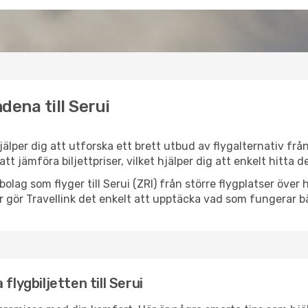
dena till Serui
 hjälper dig att utforska ett brett utbud av flygalternativ fr
 att jämföra biljettpriser, vilket hjälper dig att enkelt hitta
ygbolag som flyger till Serui (ZRI) från större flygplatser öve
r gör Travellink det enkelt att upptäcka vad som fungerar bä
flygbiljetten till Serui