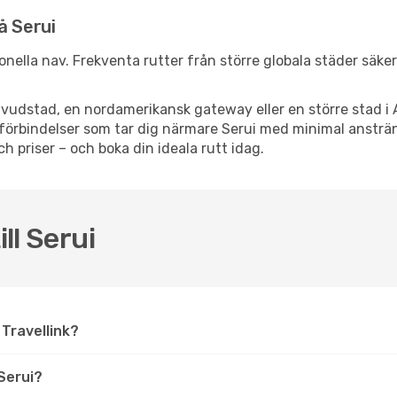
å Serui
tionella nav. Frekventa rutter från större globala städer säke
vudstad, en nordamerikansk gateway eller en större stad i 
ppsförbindelser som tar dig närmare Serui med minimal anstr
och priser – och boka din ideala rutt idag.
ll Serui
å Travellink?
Serui?