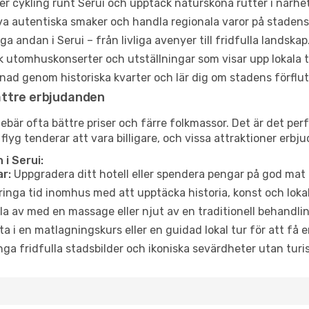
er cykling runt Serui och upptäck natursköna rutter i närhe
a autentiska smaker och handla regionala varor på stade
a andan i Serui – från livliga avenyer till fridfulla landskap
 utomhuskonserter och utställningar som visar upp lokala t
ad genom historiska kvarter och lär dig om stadens förflut
ättre erbjudanden
är ofta bättre priser och färre folkmassor. Det är det perfe
 flyg tenderar att vara billigare, och vissa attraktioner erbj
i Serui:
r:
Uppgradera ditt hotell eller spendera pengar på god mat m
ringa tid inomhus med att upptäcka historia, konst och lokal
a av med en massage eller njut av en traditionell behandlin
ta i en matlagningskurs eller en guidad lokal tur för att få
ga fridfulla stadsbilder och ikoniska sevärdheter utan turistt