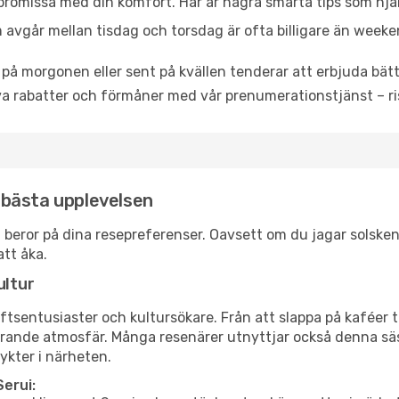
promissa med din komfort. Här är några smarta tips som hjälper
 avgår mellan tisdag och torsdag är ofta billigare än weeke
 på morgonen eller sent på kvällen tenderar att erbjuda bätt
a rabatter och förmåner med vår prenumerationstjänst – risk
n bästa upplevelsen
rui beror på dina resepreferenser. Oavsett om du jagar solsk
att åka.
ultur
tsentusiaster och kultursökare. Från att slappa på kaféer till
erande atmosfär. Många resenärer utnyttjar också denna säs
ykter i närheten.
erui: