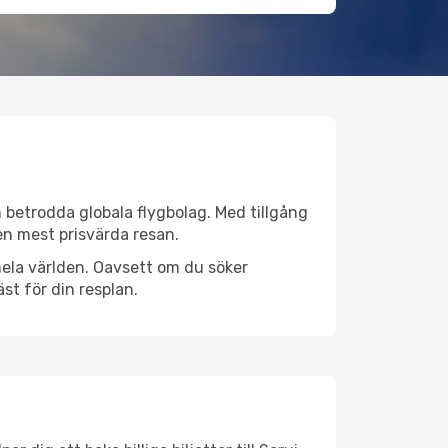
ån betrodda globala flygbolag. Med tillgång
 den mest prisvärda resan.
r hela världen. Oavsett om du söker
st för din resplan.