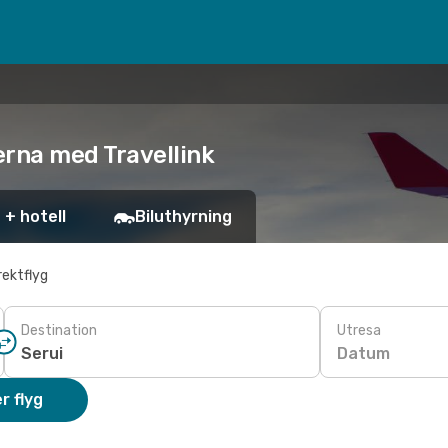
serna med Travellink
 + hotell
Biluthyrning
rektflyg
Destination
Utresa
Datum
r flyg