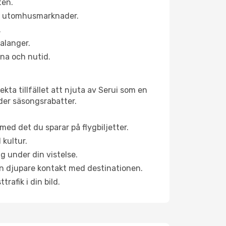
ten.
ns utomhusmarknader.
.
alanger.
na och nutid.
kta tillfället att njuta av Serui som en
uder säsongsrabatter.
ed det du sparar på flygbiljetter.
 kultur.
g under din vistelse.
 en djupare kontakt med destinationen.
rafik i din bild.