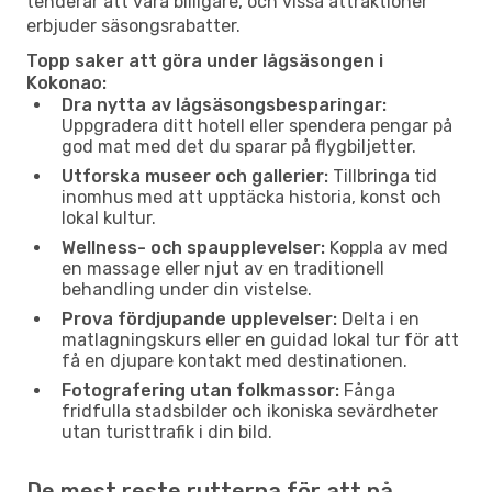
tenderar att vara billigare, och vissa attraktioner
erbjuder säsongsrabatter.
Topp saker att göra under lågsäsongen i
Kokonao:
Dra nytta av lågsäsongsbesparingar:
Uppgradera ditt hotell eller spendera pengar på
god mat med det du sparar på flygbiljetter.
Utforska museer och gallerier:
Tillbringa tid
inomhus med att upptäcka historia, konst och
lokal kultur.
Wellness- och spaupplevelser:
Koppla av med
en massage eller njut av en traditionell
behandling under din vistelse.
Prova fördjupande upplevelser:
Delta i en
matlagningskurs eller en guidad lokal tur för att
få en djupare kontakt med destinationen.
Fotografering utan folkmassor:
Fånga
fridfulla stadsbilder och ikoniska sevärdheter
utan turisttrafik i din bild.
De mest reste rutterna för att nå