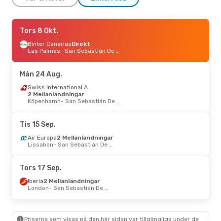
Fre 16 Okt.
Tors 8 Okt.
- Mån 19 Okt.
Binter Canarias
Binter Canarias
1 Mellanlandning
Direkt
San Sebastián
Las Palmas
- San Sebastián De La Gomera
- San Sebastián De La Gomera
Binter Canarias
1 Mellanlandning
San Sebastián De La Gomera
- San Sebastián
Mån 24 Aug.
Sön 25 Okt.
- Lör 31 Okt.
Swiss International Air Lines
2 Mellanlandningar
Finnair
Köpenhamn
2 Mellanlandningar
- San Sebastián De La Gomera
Stockholm
- San Sebastián De La Gomera
Binter Canarias
2 Mellanlandningar
San Sebastián De La Gomera
- Stockholm
Tis 15 Sep.
Air Europa
2 Mellanlandningar
Lissabon
- San Sebastián De La Gomera
Tors 17 Sep.
Iberia
2 Mellanlandningar
London
- San Sebastián De La Gomera
Priserna som visas på den här sidan var tillgängliga under de