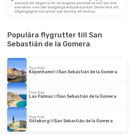
senaste 20 dagarna för de angivna perioderna och bör inte
betraktas som det slutgiltiga erbjudna priset. Observera att
tillgänglighet och priser kan komma att ändras.
Populära flygrutter till San
Sebastián de la Gomera
Flyg från
Köpenhamn
till
San Sebastián de la Gomera
Flyg från
Las Palmas
till
San Sebastián de la Gomera
Flyg från
Göteborg
till
San Sebastián de la Gomera