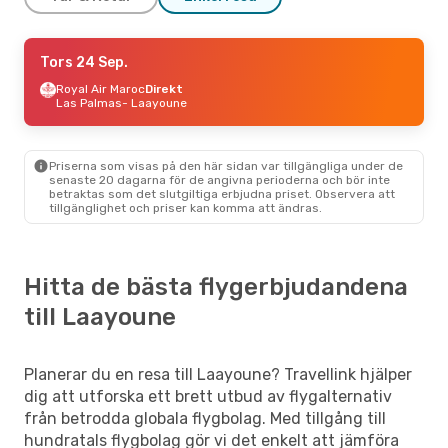
Fre 30 Okt.
Tors 24 Sep.
- Mån 2 Nov.
Iberia
Royal Air Maroc
2 Mellanlandningar
Direkt
Köpenhamn
Las Palmas
- Laayoune
- Laayoune
Royal Air Maroc
2 Mellanlandningar
Laayoune
- Köpenhamn
Priserna som visas på den här sidan var tillgängliga under de
senaste 20 dagarna för de angivna perioderna och bör inte
betraktas som det slutgiltiga erbjudna priset. Observera att
tillgänglighet och priser kan komma att ändras.
Hitta de bästa flygerbjudandena
till Laayoune
Planerar du en resa till Laayoune? Travellink hjälper
dig att utforska ett brett utbud av flygalternativ
från betrodda globala flygbolag. Med tillgång till
hundratals flygbolag gör vi det enkelt att jämföra