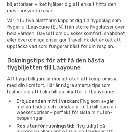
biljettpriser, vilket hjälper dig att enkelt hitta den
mest prisvärda resan.
Vår intuitiva plattform kopplar dig till flygbolag som
flyger till Laayoune (EUN) från större flygplatser över
hela världen. Oavsett om du söker komfort, snabbhet
eller överkomliga priser gör Travellink det enkelt att
upptäcka vad som fungerar bäst för din resplan.
Bokningstips för att få den bästa
flygbiljetten till Laayoune
Att flyga billigare är möjligt utan att kompromissa
med din komfort. Här är några smarta tips som
hjälper dig att boka billiga biljetter till Laayoune:
Erbjudanden mitt i veckan:
Flyg som avgår
mellan tisdag och torsdag är ofta billigare än
weekendpriser – perfekt för sista minuten-
besparingar.
Res utanför rusningstid:
Flyg tidigt på
morgonen eller sent på kvällen tenderar att