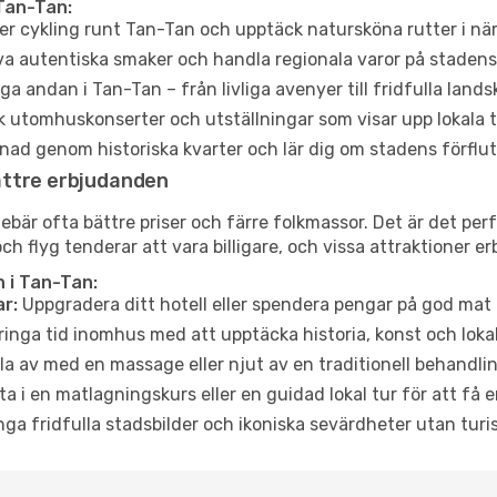
Tan-Tan:
er cykling runt Tan-Tan och upptäck natursköna rutter i nä
a autentiska smaker och handla regionala varor på stade
a andan i Tan-Tan – från livliga avenyer till fridfulla lands
 utomhuskonserter och utställningar som visar upp lokala t
ad genom historiska kvarter och lär dig om stadens förflut
ättre erbjudanden
är ofta bättre priser och färre folkmassor. Det är det perfe
och flyg tenderar att vara billigare, och vissa attraktioner 
 i Tan-Tan:
r:
Uppgradera ditt hotell eller spendera pengar på god mat m
ringa tid inomhus med att upptäcka historia, konst och lokal
a av med en massage eller njut av en traditionell behandlin
ta i en matlagningskurs eller en guidad lokal tur för att få
ga fridfulla stadsbilder och ikoniska sevärdheter utan turistt