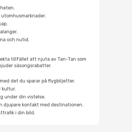
rheten.
ns utomhusmarknader.
kap.
alanger.
na och nutid.
kta tillfället att njuta av Tan-Tan som
erbjuder säsongsrabatter.
ed det du sparar på flygbiljetter.
 kultur.
g under din vistelse.
 en djupare kontakt med destinationen.
rafik i din bild.