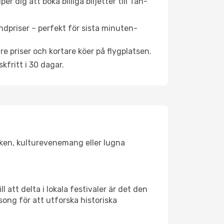
 dig att boka billiga biljetter till Tan-
ndpriser – perfekt för sista minuten-
re priser och kortare köer på flygplatsen.
fritt i 30 dagar.
lsken, kulturevenemang eller lugna
 att delta i lokala festivaler är det den
ong för att utforska historiska