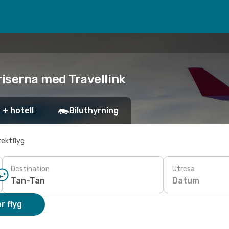
priserna med Travellink
 + hotell
Biluthyrning
rektflyg
Destination
Utresa
Datum
r flyg