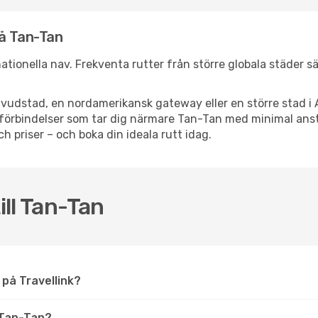
nå Tan-Tan
rnationella nav. Frekventa rutter från större globala städer s
vudstad, en nordamerikansk gateway eller en större stad i 
ppsförbindelser som tar dig närmare Tan-Tan med minimal an
och priser – och boka din ideala rutt idag.
ill Tan-Tan
n på Travellink?
 Tan-Tan?