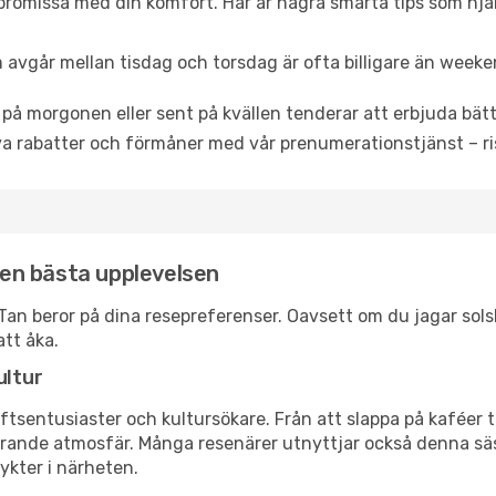
promissa med din komfort. Här är några smarta tips som hjälper
 avgår mellan tisdag och torsdag är ofta billigare än weeke
 på morgonen eller sent på kvällen tenderar att erbjuda bätt
a rabatter och förmåner med vår prenumerationstjänst – risk
 den bästa upplevelsen
an-Tan beror på dina resepreferenser. Oavsett om du jagar so
att åka.
ultur
tsentusiaster och kultursökare. Från att slappa på kaféer till
erande atmosfär. Många resenärer utnyttjar också denna säs
ykter i närheten.