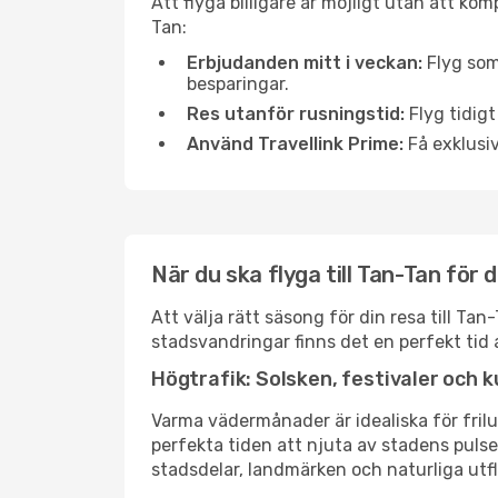
Att flyga billigare är möjligt utan att kom
Tan:
Erbjudanden mitt i veckan:
Flyg som
besparingar.
Res utanför rusningstid:
Flyg tidigt
Använd Travellink Prime:
Få exklusiv
När du ska flyga till Tan-Tan för
Att välja rätt säsong för din resa till T
stadsvandringar finns det en perfekt tid 
Högtrafik: Solsken, festivaler och k
Varma vädermånader är idealiska för friluf
perfekta tiden att njuta av stadens puls
stadsdelar, landmärken och naturliga utfl