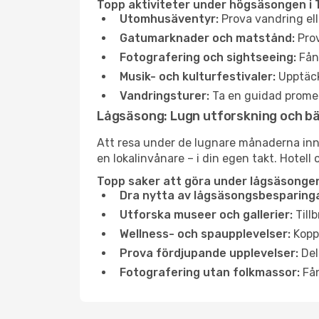
Topp aktiviteter under högsäsongen i 
Utomhusäventyr:
Prova vandring ell
Gatumarknader och matstånd:
Prov
Fotografering och sightseeing:
Fång
Musik- och kulturfestivaler:
Upptäck
Vandringsturer:
Ta en guidad promen
Lågsäsong: Lugn utforskning och b
Att resa under de lugnare månaderna inneb
en lokalinvånare – i din egen takt. Hotell 
Topp saker att göra under lågsäsongen
Dra nytta av lågsäsongsbesparinga
Utforska museer och gallerier:
Tillb
Wellness- och spaupplevelser:
Koppl
Prova fördjupande upplevelser:
Del
Fotografering utan folkmassor:
Fån