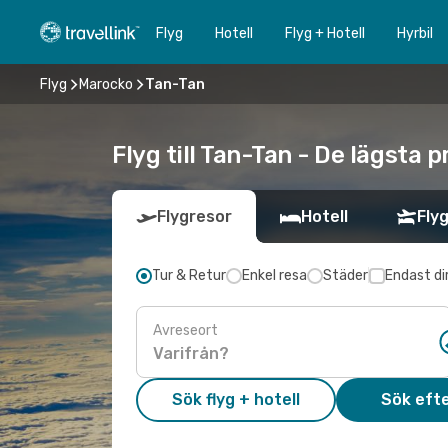
Flyg
Hotell
Flyg + Hotell
Hyrbil
Flyg
Marocko
Tan-Tan
Flyg till Tan-Tan - De lägsta 
Flygresor
Hotell
Flyg
Tur & Retur
Enkel resa
Städer
Endast di
Avreseort
Sök flyg + hotell
Sök efte