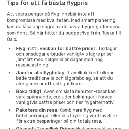
Tips för att få bästa flygpris
Att spara pengar på flyg innebär inte att
kompromissa med kvaliteten. Med smart planering
kan du låsa upp några av de bästa flygerbjudandena
som finns. Så här hittar du budgetflyg från Rijeka till
Oslo:
Flyg mitt i veckan för bättre priser:
Tisdagar
och onsdagar erbjuder vanligtvis lägre priser
jämfört med helger eller dagar med hög
resebelastning.
Jämför alla flygbolag:
Travellink kontrollerar
både traditionella och lågprisbolag, så att du
aldrig missar ett dolt guldkorn.
Boka tidigt:
Även om sista minuten-resor kan
vara spännande, erbjuder bokningar i förväg
vanligtvis bättre priser och fler flygalternativ.
Paketera din resa:
Kombinera flyg med
hotellbokningar eller biluthyrning via Travellink
för extra besparingar på din totala resa.
Gå med i Travellink Prime:
Medlemmar låser upp