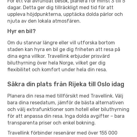
För ett väl avrundat besök, planera för minst 3 till 5
dagar. Detta ger dig tillräckligt med tid för att
uppleva höjdpunkterna, upptäcka dolda pärlor och
njuta av den lokala atmosfären.
Hyr en bil?
Om du stannar längre eller vill utforska bortom
staden kan hyra en bil ge dig friheten att resa på
dina egna villkor. Travellink erbjuder prisvärd
biluthyrning över hela Norge, vilket ger dig
flexibilitet och komfort under hela din resa.
Säkra din plats från Rijeka till Oslo idag
Planera din resa med tillförsikt med Travellink. Välj
bara dina resedatum, jämför de bästa alternativen
och välj extrafunktioner som hotell eller biluthyrning
för att anpassa din resa. Inga dolda avgifter – bara
transparenta priser och enkel bokning.
Travellink förbinder resenärer med över 155 000