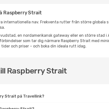
å Raspberry Strait
era internationella nav. Frekventa rutter från större globala s
sa.
vudstad, en nordamerikansk gateway eller en större stad i 
psförbindelser som tar dig närmare Raspberry Strait med mi
 tider och priser – och boka din ideala rutt idag.
ill Raspberry Strait
rry Strait på Travellink?
Raspberry Strait?