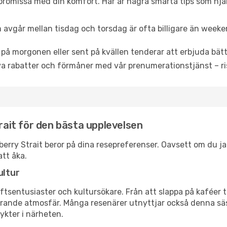
promissa med din komfort. Här är några smarta tips som hjälper
 avgår mellan tisdag och torsdag är ofta billigare än weeke
 på morgonen eller sent på kvällen tenderar att erbjuda bätt
a rabatter och förmåner med vår prenumerationstjänst – risk
trait för den bästa upplevelsen
spberry Strait beror på dina resepreferenser. Oavsett om du 
att åka.
ultur
tsentusiaster och kultursökare. Från att slappa på kaféer till
erande atmosfär. Många resenärer utnyttjar också denna säs
ykter i närheten.