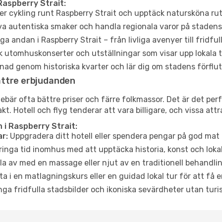
Raspberry Strait:
er cykling runt Raspberry Strait och upptäck natursköna rut
a autentiska smaker och handla regionala varor på stade
a andan i Raspberry Strait – från livliga avenyer till fridful
 utomhuskonserter och utställningar som visar upp lokala t
ad genom historiska kvarter och lär dig om stadens förflut
ättre erbjudanden
är ofta bättre priser och färre folkmassor. Det är det perfe
akt. Hotell och flyg tenderar att vara billigare, och vissa at
i Raspberry Strait:
r:
Uppgradera ditt hotell eller spendera pengar på god mat m
ringa tid inomhus med att upptäcka historia, konst och lokal
a av med en massage eller njut av en traditionell behandlin
ta i en matlagningskurs eller en guidad lokal tur för att få
ga fridfulla stadsbilder och ikoniska sevärdheter utan turistt