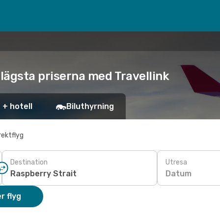
e lägsta priserna med Travellink
 + hotell
Biluthyrning
rektflyg
Destination
Utresa
Datum
r flyg