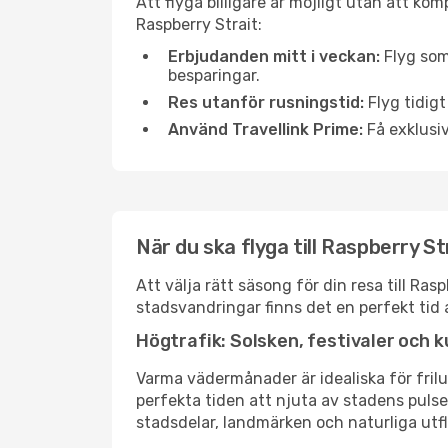
Att flyga billigare är möjligt utan att kom
Raspberry Strait:
Erbjudanden mitt i veckan:
Flyg som
besparingar.
Res utanför rusningstid:
Flyg tidigt
Använd Travellink Prime:
Få exklusiv
När du ska flyga till Raspberry S
Att välja rätt säsong för din resa till Ra
stadsvandringar finns det en perfekt tid 
Högtrafik: Solsken, festivaler och k
Varma vädermånader är idealiska för friluf
perfekta tiden att njuta av stadens puls
stadsdelar, landmärken och naturliga utfl