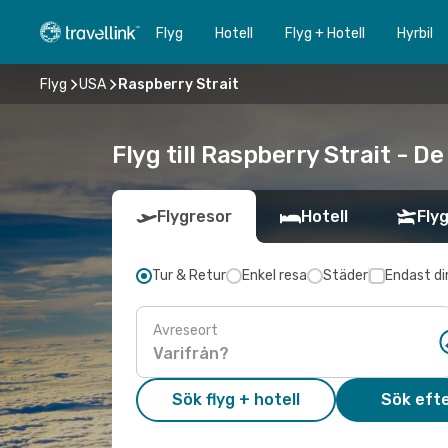
Flyg
Hotell
Flyg + Hotell
Hyrbil
Flyg
USA
Raspberry Strait
Flyg till Raspberry Strait - D
Flygresor
Hotell
Flyg
Tur & Retur
Enkel resa
Städer
Endast di
Avreseort
Sök flyg + hotell
Sök efte