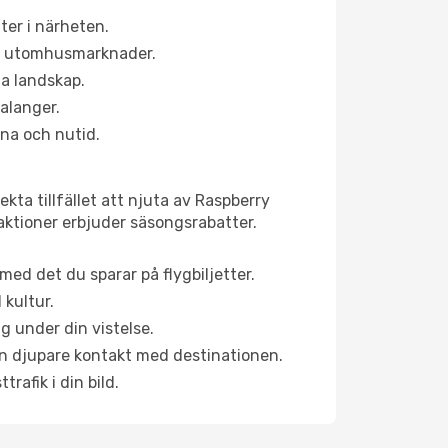
ter i närheten.
ns utomhusmarknader.
la landskap.
alanger.
na och nutid.
kta tillfället att njuta av Raspberry
traktioner erbjuder säsongsrabatter.
ed det du sparar på flygbiljetter.
 kultur.
g under din vistelse.
 en djupare kontakt med destinationen.
rafik i din bild.