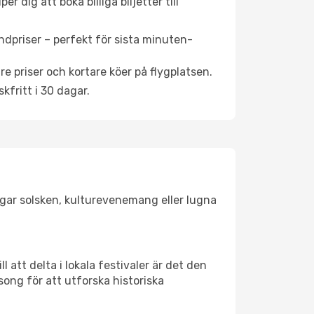
 dig att boka billiga biljetter till
ndpriser – perfekt för sista minuten-
re priser och kortare köer på flygplatsen.
fritt i 30 dagar.
jagar solsken, kulturevenemang eller lugna
 att delta i lokala festivaler är det den
ong för att utforska historiska