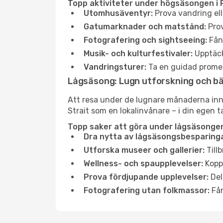
Topp aktiviteter under högsäsongen i 
Utomhusäventyr:
Prova vandring ell
Gatumarknader och matstånd:
Prov
Fotografering och sightseeing:
Fång
Musik- och kulturfestivaler:
Upptäck
Vandringsturer:
Ta en guidad promen
Lågsäsong: Lugn utforskning och b
Att resa under de lugnare månaderna inneb
Strait som en lokalinvånare – i din egen t
Topp saker att göra under lågsäsongen 
Dra nytta av lågsäsongsbesparinga
Utforska museer och gallerier:
Tillb
Wellness- och spaupplevelser:
Koppl
Prova fördjupande upplevelser:
Del
Fotografering utan folkmassor:
Fån