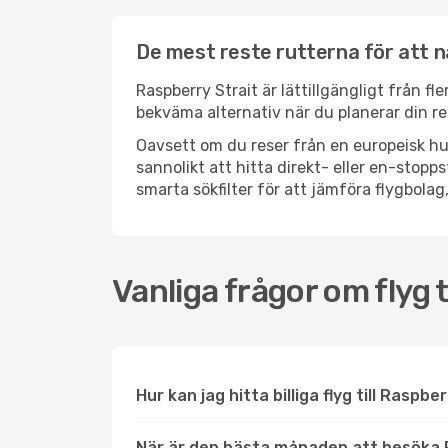
De mest reste rutterna för att n
Raspberry Strait är lättillgängligt från fl
bekväma alternativ när du planerar din re
Oavsett om du reser från en europeisk hu
sannolikt att hitta direkt- eller en-stop
smarta sökfilter för att jämföra flygbolag,
Vanliga frågor om flyg t
Hur kan jag hitta billiga flyg till Raspbe
När är den bästa månaden att besöka 