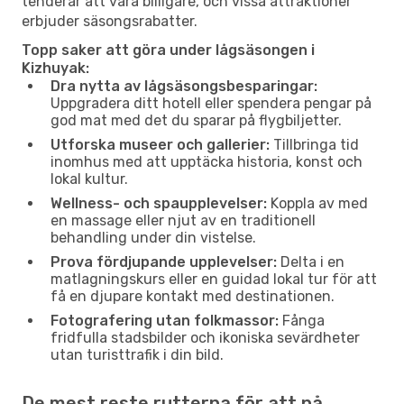
tenderar att vara billigare, och vissa attraktioner
erbjuder säsongsrabatter.
Topp saker att göra under lågsäsongen i
Kizhuyak:
Dra nytta av lågsäsongsbesparingar:
Uppgradera ditt hotell eller spendera pengar på
god mat med det du sparar på flygbiljetter.
Utforska museer och gallerier:
Tillbringa tid
inomhus med att upptäcka historia, konst och
lokal kultur.
Wellness- och spaupplevelser:
Koppla av med
en massage eller njut av en traditionell
behandling under din vistelse.
Prova fördjupande upplevelser:
Delta i en
matlagningskurs eller en guidad lokal tur för att
få en djupare kontakt med destinationen.
Fotografering utan folkmassor:
Fånga
fridfulla stadsbilder och ikoniska sevärdheter
utan turisttrafik i din bild.
De mest reste rutterna för att nå