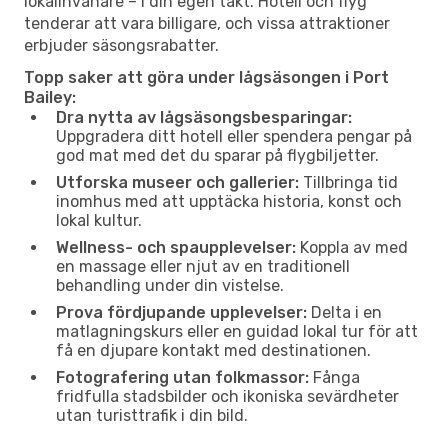
lokalinvånare – i din egen takt. Hotell och flyg
tenderar att vara billigare, och vissa attraktioner
erbjuder säsongsrabatter.
Topp saker att göra under lågsäsongen i Port
Bailey:
Dra nytta av lågsäsongsbesparingar:
Uppgradera ditt hotell eller spendera pengar på
god mat med det du sparar på flygbiljetter.
Utforska museer och gallerier:
Tillbringa tid
inomhus med att upptäcka historia, konst och
lokal kultur.
Wellness- och spaupplevelser:
Koppla av med
en massage eller njut av en traditionell
behandling under din vistelse.
Prova fördjupande upplevelser:
Delta i en
matlagningskurs eller en guidad lokal tur för att
få en djupare kontakt med destinationen.
Fotografering utan folkmassor:
Fånga
fridfulla stadsbilder och ikoniska sevärdheter
utan turisttrafik i din bild.