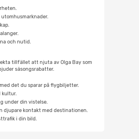
ärheten.
ns utomhusmarknader.
skap.
alanger.
na och nutid.
kta tillfället att njuta av Olga Bay som
erbjuder säsongsrabatter.
ed det du sparar på flygbiljetter.
 kultur.
g under din vistelse.
 en djupare kontakt med destinationen.
rafik i din bild.