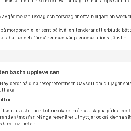
promissa med din komfort. Här är några smarta tips som hjälper
 avgår mellan tisdag och torsdag är ofta billigare än weeke
 på morgonen eller sent på kvällen tenderar att erbjuda bätt
a rabatter och förmåner med vår prenumerationstjänst – risk
r den bästa upplevelsen
lga Bay beror på dina resepreferenser. Oavsett om du jagar s
att åka.
ultur
tsentusiaster och kultursökare. Från att slappa på kaféer till
erande atmosfär. Många resenärer utnyttjar också denna säs
ykter i närheten.