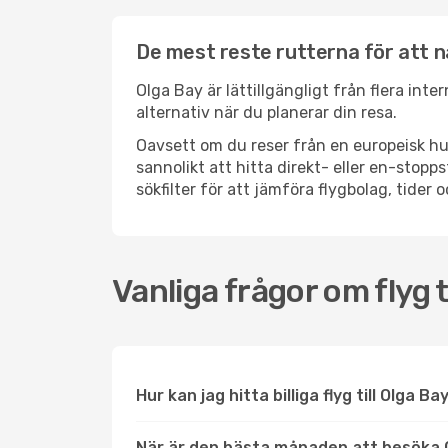
De mest reste rutterna för att n
Olga Bay är lättillgängligt från flera int
alternativ när du planerar din resa.
Oavsett om du reser från en europeisk hu
sannolikt att hitta direkt- eller en-sto
sökfilter för att jämföra flygbolag, tider 
Vanliga frågor om flyg t
Hur kan jag hitta billiga flyg till Olga Ba
När är den bästa månaden att besöka 