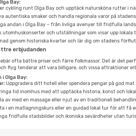
Olga Bay:
er cykling runt Olga Bay och upptäck natursköna rutter i n
a autentiska smaker och handla regionala varor på stade
a andan i Olga Bay – från livliga avenyer till fridfulla land
 utomhuskonserter och utställningar som visar upp lokala t
ad genom historiska kvarter och lär dig om stadens förflut
ättre erbjudanden
är ofta bättre priser och färre folkmassor. Det är det perfe
och flyg tenderar att vara billigare, och vissa attraktioner 
i Olga Bay:
r:
Uppgradera ditt hotell eller spendera pengar på god mat m
ringa tid inomhus med att upptäcka historia, konst och lokal
a av med en massage eller njut av en traditionell behandlin
ta i en matlagningskurs eller en guidad lokal tur för att få
ga fridfulla stadsbilder och ikoniska sevärdheter utan turistt