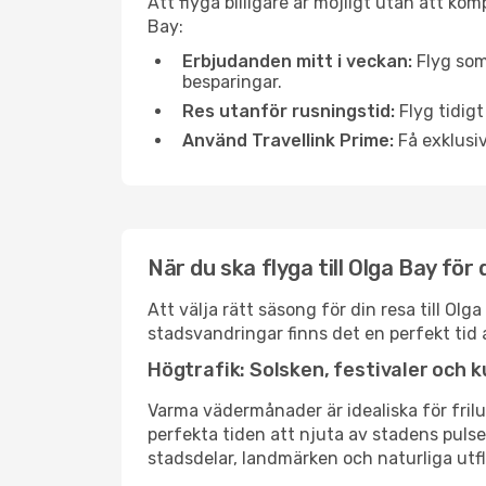
Att flyga billigare är möjligt utan att kom
Bay:
Erbjudanden mitt i veckan:
Flyg som
besparingar.
Res utanför rusningstid:
Flyg tidigt
Använd Travellink Prime:
Få exklusiv
När du ska flyga till Olga Bay fö
Att välja rätt säsong för din resa till O
stadsvandringar finns det en perfekt tid 
Högtrafik: Solsken, festivaler och k
Varma vädermånader är idealiska för friluf
perfekta tiden att njuta av stadens puls
stadsdelar, landmärken och naturliga utfl