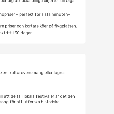
 dig att boka billiga biljetter till Olga
ndpriser – perfekt för sista minuten-
re priser och kortare köer på flygplatsen.
fritt i 30 dagar.
olsken, kulturevenemang eller lugna
 att delta i lokala festivaler är det den
ong för att utforska historiska