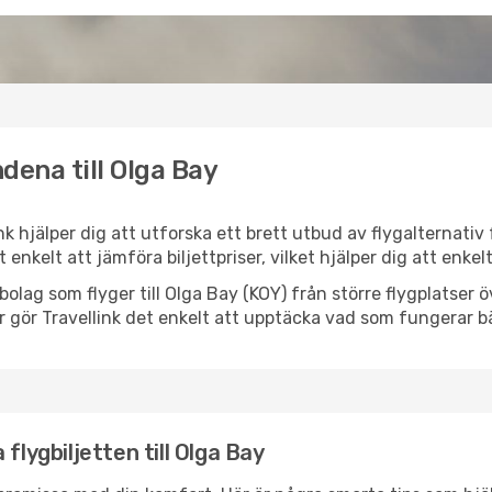
dena till Olga Bay
ink hjälper dig att utforska ett brett utbud av flygalternati
et enkelt att jämföra biljettpriser, vilket hjälper dig att enke
ygbolag som flyger till Olga Bay (KOY) från större flygplatser
r gör Travellink det enkelt att upptäcka vad som fungerar bä
flygbiljetten till Olga Bay