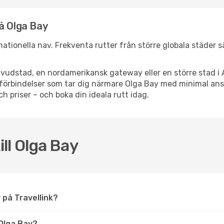
å Olga Bay
ernationella nav. Frekventa rutter från större globala städer 
vudstad, en nordamerikansk gateway eller en större stad i 
ppsförbindelser som tar dig närmare Olga Bay med minimal an
och priser – och boka din ideala rutt idag.
ill Olga Bay
y på Travellink?
Olga Bay?