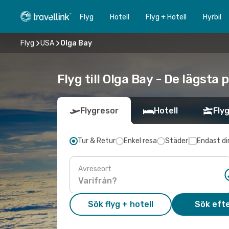
Flyg
Hotell
Flyg + Hotell
Hyrbil
Flyg
USA
Olga Bay
Flyg till Olga Bay - De lägsta
Flygresor
Hotell
Flyg
Tur & Retur
Enkel resa
Städer
Endast di
Avreseort
Sök flyg + hotell
Sök efte