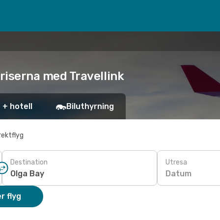
 priserna med Travellink
 + hotell
Biluthyrning
rektflyg
Destination
Utresa
Datum
r flyg