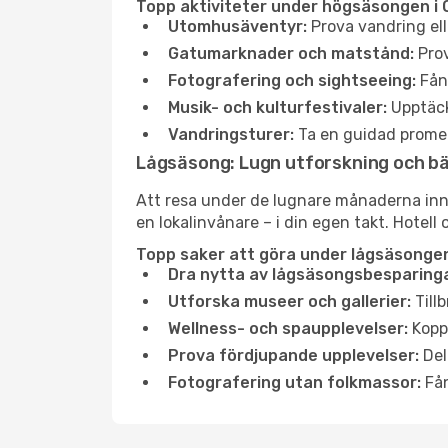
Topp aktiviteter under högsäsongen i 
Utomhusäventyr:
Prova vandring ell
Gatumarknader och matstånd:
Prov
Fotografering och sightseeing:
Fång
Musik- och kulturfestivaler:
Upptäck
Vandringsturer:
Ta en guidad promen
Lågsäsong: Lugn utforskning och b
Att resa under de lugnare månaderna inneb
en lokalinvånare – i din egen takt. Hotell 
Topp saker att göra under lågsäsongen 
Dra nytta av lågsäsongsbesparinga
Utforska museer och gallerier:
Tillb
Wellness- och spaupplevelser:
Koppl
Prova fördjupande upplevelser:
Del
Fotografering utan folkmassor:
Fån