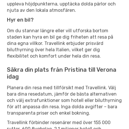
uppleva höjdpunkterna, upptäcka dolda pärlor och
njuta av den lokala atmosfären.
Hyr en bil?
Om du stannar längre eller vill utforska bortom
staden kan hyra en bil ge dig friheten att resa på
dina egna villkor. Travellink erbjuder prisvärd
biluthyrning över hela Italien, vilket ger dig
flexibilitet och komfort under hela din resa.
Säkra din plats från Pristina till Verona
idag
Planera din resa med tillförsikt med Travellink. Välj
bara dina resedatum, jämför de bästa alternativen
och välj extrafunktioner som hotell eller biluthyrning
för att anpassa din resa. Inga dolda avgifter – bara
transparenta priser och enkel bokning.
Travellink förbinder resenärer med över 155 000
rutter, 690 flygbolag, 2,1 miljoner hotell och