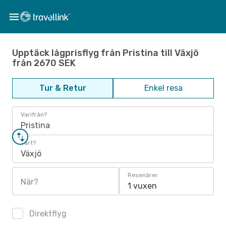
Upptäck lågprisflyg från Pristina till Växjö
från 2670 SEK
Tur & Retur
Enkel resa
Varifrån?
Pristina
Vart?
Växjö
Resenärer
När?
1 vuxen
Direktflyg