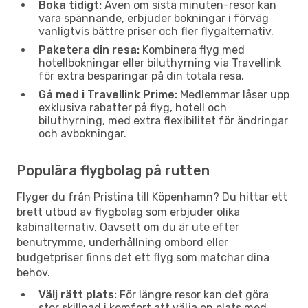
Boka tidigt:
Även om sista minuten-resor kan
vara spännande, erbjuder bokningar i förväg
vanligtvis bättre priser och fler flygalternativ.
Paketera din resa:
Kombinera flyg med
hotellbokningar eller biluthyrning via Travellink
för extra besparingar på din totala resa.
Gå med i Travellink Prime:
Medlemmar låser upp
exklusiva rabatter på flyg, hotell och
biluthyrning, med extra flexibilitet för ändringar
och avbokningar.
Populära flygbolag på rutten
Flyger du från Pristina till Köpenhamn? Du hittar ett
brett utbud av flygbolag som erbjuder olika
kabinalternativ. Oavsett om du är ute efter
benutrymme, underhållning ombord eller
budgetpriser finns det ett flyg som matchar dina
behov.
Välj rätt plats:
För längre resor kan det göra
stor skillnad i komfort att välja en plats med