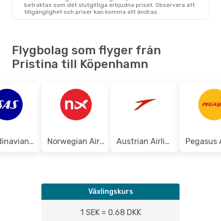
Norwegian Air Sweden
Direkt
betraktas som det slutgiltiga erbjudna priset. Observera att
PRN
- CPH
tillgänglighet och priser kan komma att ändras.
Norwegian Air Sweden
Direkt
CPH
- PRN
Flygbolag som flyger från
Pristina till Köpenhamn
Scandinavian Airlines
Norwegian Air Sweden
Austrian Airlines
Växlingskurs
1 SEK = 0.68 DKK