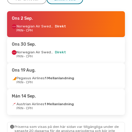
Ons 23 Sep.
Ons 2 Sep.
- Lör 26 Sep.
Norwegian Air Sweden
Norwegian Air Sweden
Direkt
Direkt
PRN
PRN
- CPH
- CPH
Norwegian Air Sweden
Direkt
CPH
- PRN
Ons 30 Sep.
Lör 12 Sep.
- Mån 14 Sep.
Norwegian Air Sweden
Direkt
PRN
- CPH
Austrian Airlines
1 Mellanlandning
PRN
- CPH
Swiss International Air Lines
Ons 19 Aug.
1 Mellanlandning
CPH
- PRN
Pegasus Airlines
1 Mellanlandning
PRN
- CPH
Fre 4 Sep.
- Sön 6 Sep.
Mån 14 Sep.
Austrian Airlines
1 Mellanlandning
PRN
- CPH
Austrian Airlines
1 Mellanlandning
Austrian Airlines
1 Mellanlandning
PRN
- CPH
CPH
- PRN
Ons 19 Aug.
- Ons 26 Aug.
Priserna som visas på den här sidan var tillgängliga under de
senaste 20 dagarna för de angivna perioderna och bör inte